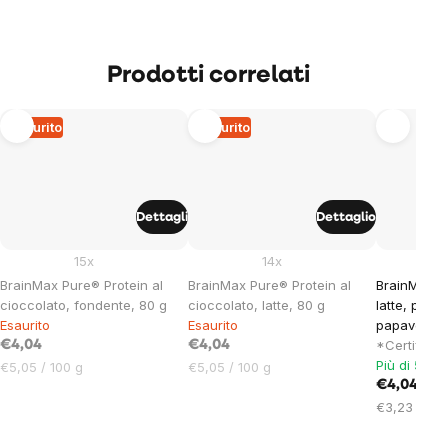
Prodotti correlati
Esaurito
Esaurito
Dettagli
Dettaglio
15x
14x
BrainMax Pure® Protein al
BrainMax Pure® Protein al
BrainMax C
cioccolato, fondente, 80 g
cioccolato, latte, 80 g
latte, prug
Esaurito
Esaurito
papavero, B
*Certifica
€4,04
€4,04
Più di 5 pez
Prezzo
Prezzo
€5,05 / 100 g
€5,05 / 100 g
unitario:
unitario:
€4,04
Prezzo
€3,23 / 100
unitario: