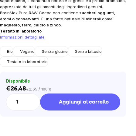
sapore pieno, il contenuto naturale di grassi e il profilo aromatico,
apprezzato da tutti gli amanti degli ingredienti genuini.
BrainMax Pure RAW Cacao non contiene
zuccheri aggiunti,
aromi o conservanti.
È una fonte naturale di minerali come
magnesio, ferro, calcio e zinco.
Testato in laboratorio
Informazioni dettagliate
Bio
Vegano
Senza glutine
Senza lattosio
Testato in laboratorio
Disponibile
€26,48
€2,65 / 100 g
Prezzo
unitario:
Aggiungi al carrello