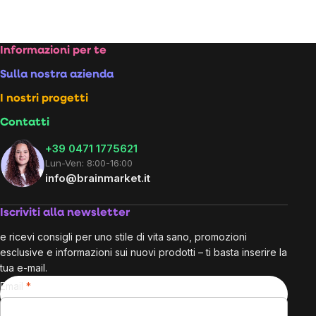
Footer
Informazioni per te
Sulla nostra azienda
I nostri progetti
Contatti
+39 0471 1775621
Lun-Ven: 8:00-16:00
info@brainmarket.it
Iscriviti alla newsletter
e ricevi consigli per uno stile di vita sano, promozioni
esclusive e informazioni sui nuovi prodotti – ti basta inserire la
tua e-mail.
Email