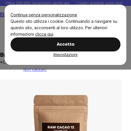
Salta
Oltre 200.000 recensioni verificate
I nostri prodotti sono testati i
al
Carrello
Continua senza personalizzazione
contenuto
Questo sito utilizza i cookie. Continuando a navigare su
questo sito, acconsenti al loro utilizzo. Per ulteriori
informazioni
clicca qui
.
BrainMax
Brainmax Pure
Tè, caffè e cacao
Cacao
Accetta
Impostazioni
BrainMax Pure® Cacao Crudo 12, BIO, 1kg
*Certificato CZ-BIO-001
Non valutato
The
average
product
rating
is
0,0
out
of
5
stars.