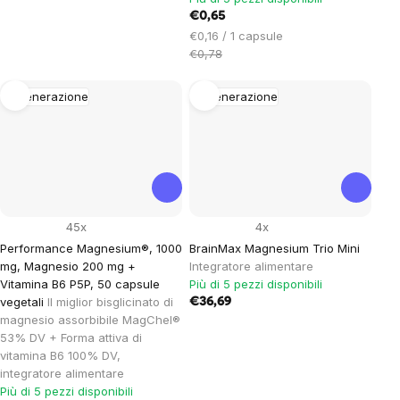
€0,65
Prezzo
€0,16 / 1 capsule
unitario:
€0,78
Rigenerazione
Rigenerazione
45x
4x
Performance Magnesium®, 1000
BrainMax Magnesium Trio Mini
mg, Magnesio 200 mg +
Integratore alimentare
Vitamina B6 P5P, 50 capsule
Più di 5 pezzi disponibili
vegetali
Il miglior bisglicinato di
€36,69
magnesio assorbibile MagChel®
53% DV + Forma attiva di
vitamina B6 100% DV,
integratore alimentare
Più di 5 pezzi disponibili