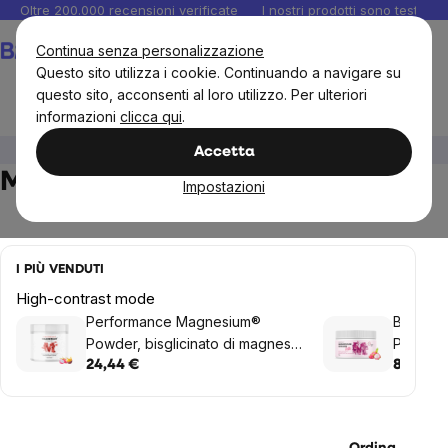
Salta
Oltre 200.000 recensioni verificate
I nostri prodotti sono testati i
al
Carrello
Continua senza personalizzazione
contenuto
Questo sito utilizza i cookie. Continuando a navigare su
questo sito, acconsenti al loro utilizzo. Per ulteriori
informazioni
clicca qui
.
Integratori e vitamine
Minerali
Magnesio
Accetta
Magnesio
Impostazioni
I PIÙ VENDUTI
High-contrast mode
Performance Magnesium®
BrainMa
Powder, bisglicinato di magnesio
Powder, 
in polvere, 90 dosi, 550 g
150 g
24,44 €
8,12 €