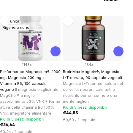
Ordina
List
Immunità
Tip
Rigenerazione
of
products
1148x
184x
Performance Magnesium®, 1000
BrainMax Magtein®, Magnesio
mg, Magnesio 200 mg +
L-Treonato, 90 capsule vegetali
Vitamina B6, 100 capsule
Magnesio L-Treonato, salute del
vegane
Il magnesio bisglicinato
cervello, neuroni calmanti e
MagChel® a miglior
nutrienti, per un sonno e una
assorbimento 53% VNR + Forma
mente migliori
attiva della vitamina B6 100%
Più di 5 pezzi disponibili
VNR, integratore alimentare.
€44,85
Più di 5 pezzi disponibili
Prezzo
€0,50 / 1 capsule
€24,44
unitario:
Prezzo
€0,24 / 1 capsule