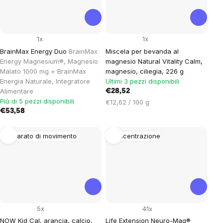
1x
1x
BrainMax Energy Duo
BrainMax
Miscela per bevanda al
Energy Magnesium®, Magnesio
magnesio Natural Vitality Calm,
Malato 1000 mg + BrainMax
magnesio, ciliegia, 226 g
Energia Naturale, Integratore
Ultimi 3 pezzi disponibili
Alimentare
€28,52
Più di 5 pezzi disponibili
Prezzo
€12,62 / 100 g
€53,58
unitario:
Apparato di movimento
Concentrazione
5x
41x
NOW Kid Cal, arancia, calcio,
Life Extension Neuro-Mag®