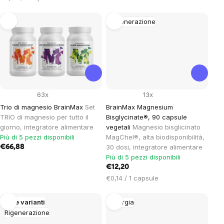
unitario:
Tip
Rigenerazione
63x
13x
Trio di magnesio BrainMax
Set
BrainMax Magnesium
TRIO di magnesio per tutto il
Bisglycinate®, 90 capsule
giorno, integratore alimentare
vegetali
Magnesio bisglicinato
Più di 5 pezzi disponibili
MagChel®, alta biodisponibilità,
30 dosi, integratore alimentare
€66,88
Più di 5 pezzi disponibili
€12,20
Prezzo
€0,14 / 1 capsule
unitario:
Altre varianti
Energia
Rigenerazione