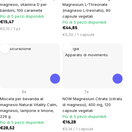
magnesio, vitamina D per
Magnesium L-Threonate
bambini, 100 caramelle
(magnesio L-treonato), 90
Più di 5 pezzi disponibili
capsule vegetali
Più di 5 pezzi disponibili
€15,47
Prezzo
€44,85
€0,15 / 1 pz
unitario:
Prezzo
€0,50 / 1 capsule
unitario:
Rassicurazione
Energia
Apparato di movimento
0x
7x
Miscela per bevanda al
NOW Magnesium Citrate (citrato
magnesio Natural Vitality Calm,
di magnesio), 400 mg, 120
magnesio, lampone e limone,
capsule vegetali
226 g
Più di 5 pezzi disponibili
Più di 5 pezzi disponibili
€16,28
€28,52
Prezzo
€0,14 / 1 capsule