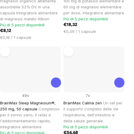
magnesio organico altamente
100 mg di potassio elementare e
assorbibile 53% DV in una
60 mg di magnesio elementare
capsula Integratore alimentare
per dose, integratore alimentare
di magnesio malato Albion
Più di 5 pezzi disponibili
Più di 5 pezzi disponibili
€18,32
€8,12
Prezzo
€0,09 / 1 capsule
Prezzo
unitario:
€0,16 / 1 capsule
unitario:
49x
7x
BrainMax Sleep Magnesium®,
BrainMax Calma zen
Un set per
250 mg, 50 capsule
Complesso
il supporto completo delle vie
per il sonno sano, il relax e
respiratorie, dell'intestino e
l'addormentamento rapido,
della salute generale.
integratore alimentare
Più di 5 pezzi disponibili
Più di 5 pezzi disponibili
€56,68