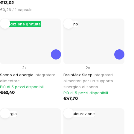
€13,02
Prezzo
€0,26 / 1 capsule
unitario:
Spedizione gratuita
Sonno
2x
2x
Sonno ed energia
Integratore
BrainMax Sleep
Integratori
alimentare
alimentari per un supporto
Più di 5 pezzi disponibili
sinergico al sonno
Più di 5 pezzi disponibili
€62,40
€47,70
Energia
Rassicurazione