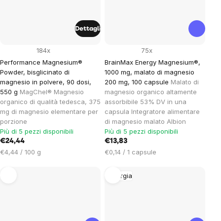
Dettagli
184x
75x
Performance Magnesium®
BrainMax Energy Magnesium®,
Powder, bisglicinato di
1000 mg, malato di magnesio
magnesio in polvere, 90 dosi,
200 mg, 100 capsule
Malato di
550 g
MagChel® Magnesio
magnesio organico altamente
organico di qualità tedesca, 375
assorbibile 53% DV in una
mg di magnesio elementare per
capsula Integratore alimentare
porzione
di magnesio malato Albion
Più di 5 pezzi disponibili
Più di 5 pezzi disponibili
€24,44
€13,83
Prezzo
Prezzo
€4,44 / 100 g
€0,14 / 1 capsule
unitario:
unitario:
Energia