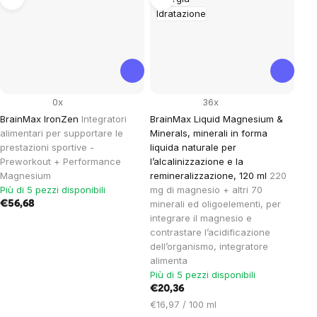
Idratazione
0x
36x
BrainMax IronZen
Integratori
BrainMax Liquid Magnesium &
alimentari per supportare le
Minerals, minerali in forma
prestazioni sportive -
liquida naturale per
Preworkout + Performance
l’alcalinizzazione e la
Magnesium
remineralizzazione, 120 ml
220
Più di 5 pezzi disponibili
mg di magnesio + altri 70
minerali ed oligoelementi, per
€56,68
integrare il magnesio e
contrastare l’acidificazione
dell’organismo, integratore
alimenta
Più di 5 pezzi disponibili
€20,36
Prezzo
€16,97 / 100 ml