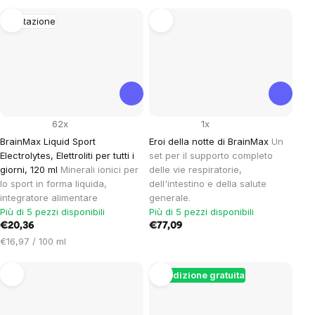
unitario:
Idratazione
62x
1x
BrainMax Liquid Sport
Eroi della notte di BrainMax
Un
Electrolytes, Elettroliti per tutti i
set per il supporto completo
giorni, 120 ml
Minerali ionici per
delle vie respiratorie,
lo sport in forma liquida,
dell'intestino e della salute
integratore alimentare
generale.
Più di 5 pezzi disponibili
Più di 5 pezzi disponibili
€20,36
€77,09
Prezzo
€16,97 / 100 ml
unitario:
Spedizione gratuita