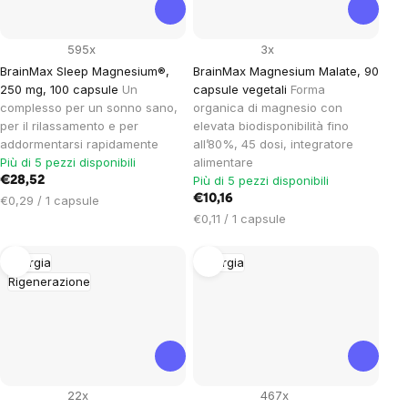
595x
3x
BrainMax Sleep Magnesium®,
BrainMax Magnesium Malate, 90
250 mg, 100 capsule
Un
capsule vegetali
Forma
complesso per un sonno sano,
organica di magnesio con
per il rilassamento e per
elevata biodisponibilità fino
addormentarsi rapidamente
all’80%, 45 dosi, integratore
Più di 5 pezzi disponibili
alimentare
Più di 5 pezzi disponibili
€28,52
Prezzo
€10,16
€0,29 / 1 capsule
unitario:
Prezzo
€0,11 / 1 capsule
unitario:
Energia
Energia
Rigenerazione
22x
467x