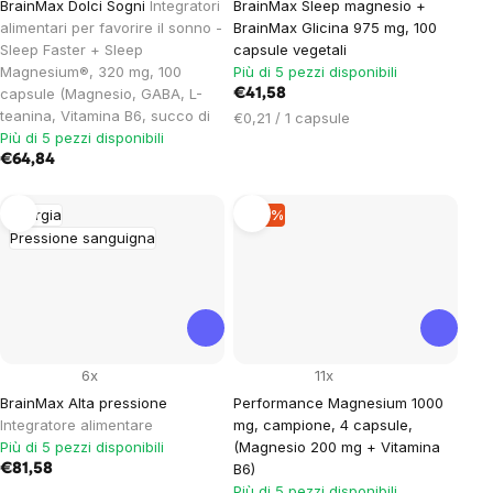
BrainMax Dolci Sogni
Integratori
BrainMax Sleep magnesio +
alimentari per favorire il sonno -
BrainMax Glicina 975 mg, 100
Sleep Faster + Sleep
capsule vegetali
Magnesium®, 320 mg, 100
Più di 5 pezzi disponibili
capsule (Magnesio, GABA, L-
€41,58
teanina, Vitamina B6, succo di
Prezzo
€0,21 / 1 capsule
Più di 5 pezzi disponibili
unitario:
€64,84
Energia
–16 %
Pressione sanguigna
6x
11x
BrainMax Alta pressione
Performance Magnesium 1000
Integratore alimentare
mg, campione, 4 capsule,
Più di 5 pezzi disponibili
(Magnesio 200 mg + Vitamina
B6)
€81,58
Più di 5 pezzi disponibili