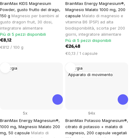
BrainMax KIDS Magnesium
BrainMax Energy Magnesium®,
Powder, gusto frutto del drago,
Magnesio Malato 1000 mg, 200
150 g
Magnesio per bambini al
capsule
Malato di magnesio e
gusto dragon fruit, 30 dosi,
vitamina B6 (P5P) ad alta
integratore alimentare
biodisponibilità, scorta per 200
Più di 5 pezzi disponibili
giorni, integratore alimentare
Più di 5 pezzi disponibili
€8,12
Prezzo
€26,48
€812 / 100 g
unitario:
Prezzo
€0,13 / 1 capsule
unitario:
Energia
Energia
Apparato di movimento
5x
94x
BrainMax Energy Magnesium®,
BrainMax Potassio Magnesium®,
1000 mg, Magnesio Malato 200
citrato di potassio + malato di
mg, 50 capsule
Malato di
magnesio, 200 capsule vegetali