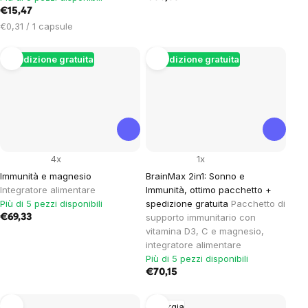
€15,47
Prezzo
€0,31 / 1 capsule
unitario:
Spedizione gratuita
Spedizione gratuita
4x
1x
Immunità e magnesio
BrainMax 2in1: Sonno e
Integratore alimentare
Immunità, ottimo pacchetto +
Più di 5 pezzi disponibili
spedizione gratuita
Pacchetto di
supporto immunitario con
€69,33
vitamina D3, C e magnesio,
integratore alimentare
Più di 5 pezzi disponibili
€70,15
Energia