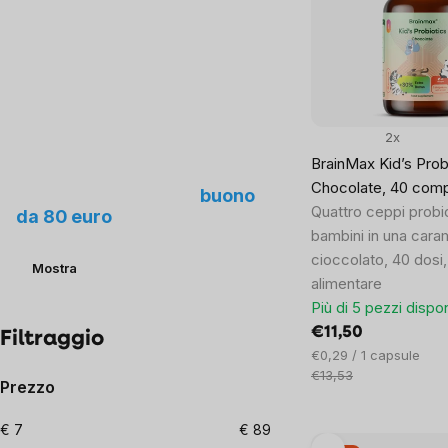
of
products
2x
BrainMax Kid’s Prob
Proponici un nuovo
Chocolate, 40 com
prodotto e ottieni un
buono
Quattro ceppi probio
da 80 euro
bambini in una caram
cioccolato, 40 dosi,
Mostra
alimentare
Più di 5 pezzi dispon
€11,50
Filtraggio
Prezzo
€0,29 / 1 capsule
unitario:
€13,53
Prezzo
€
7
€
89