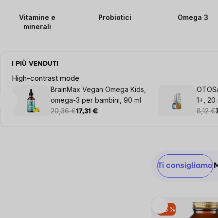
Vitamine e
Probiotici
Omega 3
minerali
I PIÙ VENDUTI
High-contrast mode
BrainMax Vegan Omega Kids,
OTOSA
omega-3 per bambini, 90 ml
1+, 20
20,36 €
8,12 €
17,31 €
Sidebar
Ordinamen
Ti consigliamo
prodotti
List
–15 %