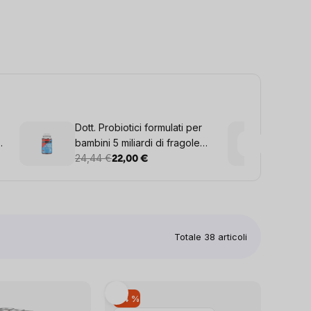
Dott. Probiotici formulati per
BrainM
bambini 5 miliardi di fragole
Choco
60 caramelle gommose
24,44 €
13,53
22,00 €
Totale
38
articoli
–14 %