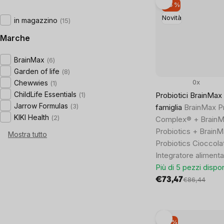
–15 %
Novità
in magazzino
15
Marche
BrainMax
6
Garden of life
8
0x
Chewwies
1
ChildLife Essentials
Probiotici BrainMax 
1
Jarrow Formulas
3
famiglia
BrainMax Pr
KIKI Health
2
Complex® + Brain
Probiotics + BrainM
Mostra tutto
Probiotics Cioccola
Integratore aliment
Più di 5 pezzi dispon
€73,47
€86,44
–9 %