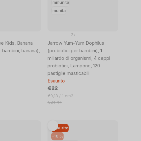
Immunità
Imunita
2x
se Kids, Banana
Jarrow Yum-Yum Dophilus
r bambini, banana),
(probiotici per bambini), 1
miliardo di organismi, 4 ceppi
probiotici, Lampone, 120
pastiglie masticabili
Esaurito
€22
Prezzo
€0,18 / 1 cm2
unitario:
€24,44
Esaurito
–10 %