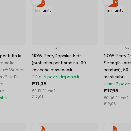
–9 %
–10 %
Immunità
Immunità
3x
2x
per tutta la
NOW BerryDophilus Kids
NOW BerryDop
obiotic
(probiotici per bambini), 60
Strength (prob
Max® Women
losanghe masticabili
bambini), 50 
ax® Kid's
Più di 5 pezzi disponibili
masticabili
to,
Ultimi 2 pezzi 
€11,35
are
Prezzo
€0,19 / 1 cm2
€17,96
unitario:
€12,61
ibili
Prezzo
€0,36 / 1 cm2
unitario:
€19,96
–9 %
–9 %