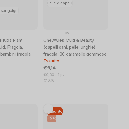
Pelle e capelli
 sanguigni
0x
e Kids Plant
Chewwies Multi & Beauty
d, Fragola,
(capelli sani, pelle, unghie),
bambini fragola,
fragola, 30 caramelle gommose
Esaurito
€9,14
Prezzo
€0,30 / 1 pz
unitario:
€10,16
Esaurito
–9 %