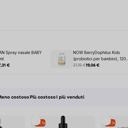
N Spray nasale BABY
NOW BerryDophilus Kids
 ml
(probiotici per bambini), 120
losanghe masticabili
21,18 €
7,31 €
19,06 €
to
Meno costoso
Più costoso
I più venduti
–14 %
–15 %