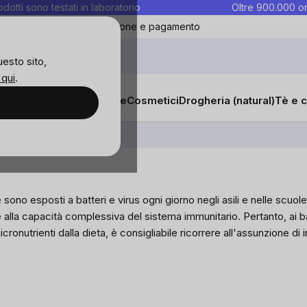
rodotti sono testati in laboratorio
Oltre 900.000 or
ontatti
Preferiti
Blog
Spedizione e pagamento
uesto sito,
 qui
.
sana
Integratori e vitamine
Cosmetici
Drogheria (natural)
Tè e c
ono esposti a batteri e virus ogni giorno negli asili e nelle scuole
e alla capacità complessiva del sistema immunitario. Pertanto, ai
onutrienti dalla dieta, è consigliabile ricorrere all'assunzione di 