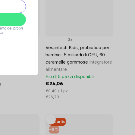
ento dei propri
ter
3x
 Probiotic,
Vesantech Kids, probiotico per
lattanti in polvere,
bambini, 5 miliardi di CFU, 60
re alimentare
caramelle gommose
Integratore
disponibili
alimentare
Più di 5 pezzi disponibili
g
€24,06
Prezzo
€0,40 / 1 pz
unitario:
€26,73
Esaurito
–9 %