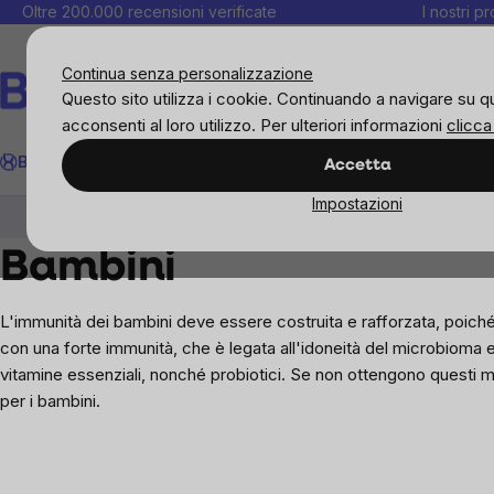
Salta
Oltre 200.000 recensioni verificate
I nostri p
al
C
contenuto
Continua senza personalizzazione
Questo sito utilizza i cookie. Continuando a navigare su q
acconsenti al loro utilizzo. Per ulteriori informazioni
clicca
Cerca
BrainMax
Donne
Obiettivi
Novità
Alimenti
Alimentazione 
Accetta
Impostazioni
Obiettivi
Bambini
Bambini
L'immunità dei bambini deve essere costruita e rafforzata, poiché s
con una forte immunità, che è legata all'idoneità del microbioma 
vitamine essenziali, nonché probiotici. Se non ottengono questi micr
per i bambini.