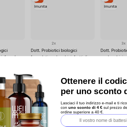
Imunita
Imunita
2x
3x
ogici
Dott. Probiotici biologici
Dott. Probioti
i, fragola e
formulati per bambini, frutti di
per bambini, 
le da
bosco, 30 masticazioni
compresse mas
Più di 5 pezzi disponibili
richiede refri
ibili
Più di 5 pezzi 
€26,41
Ottenere il codi
Prezzo
€0,88 / 1 tablet
€22
per uno sconto d
unitario:
€29,34
Prezzo
€0,73 / 1 tablet
unitario:
€24,44
Lasciaci il tuo indirizzo e-mail e ti 
con
uno sconto di 4 €
sul prezzo de
ordine superiore a 40 €.
Esaurito
–10 %