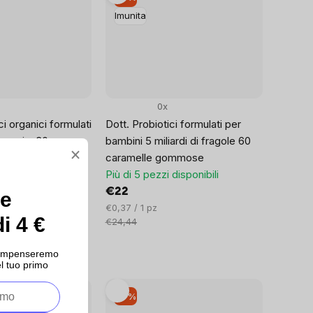
Imunita
0x
ci organici formulati
Dott. Probiotici formulati per
anguria, 30
bambini 5 miliardi di fragole 60
×
ticabili, non
caramelle gommose
gerazione
Più di 5 pezzi disponibili
disponibili
€22
ce
Prezzo
€0,37 / 1 pz
i 4 €
unitario:
€24,44
ricompenseremo
l tuo primo
–9 %