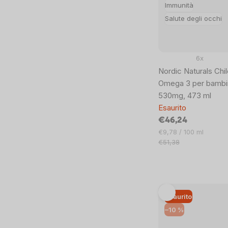
Immunità
Salute degli occhi
6x
Nordic Naturals Chi
Omega 3 per bambini
530mg, 473 ml
Esaurito
€46,24
Prezzo
€9,78 / 100 ml
unitario:
€51,38
Esaurito
–10 %