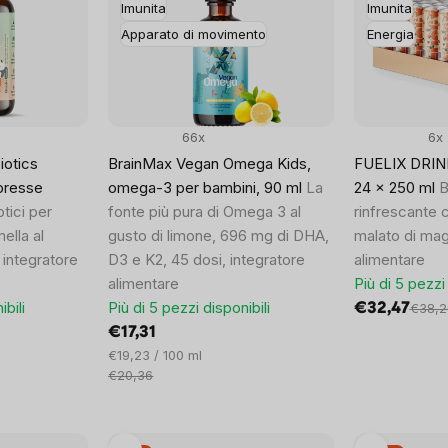
Imunita
Imunita
Apparato di movimento
Energia
66x
6x
iotics
BrainMax Vegan Omega Kids,
FUELIX DRINK,
presse
omega-3 per bambini, 90 ml
La
24 x 250 ml
B
tici per
fonte più pura di Omega 3 al
rinfrescante 
ella al
gusto di limone, 696 mg di DHA,
malato di mag
 integratore
D3 e K2, 45 dosi, integratore
alimentare
alimentare
Più di 5 pezzi 
ibili
Più di 5 pezzi disponibili
€32,47
€38,2
€17,31
Prezzo
€19,23 / 100 ml
unitario:
€20,36