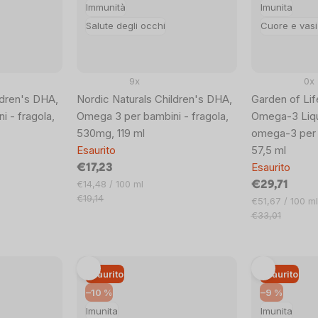
Immunità
Imunita
Salute degli occhi
Cuore e vasi
9x
0x
ldren's DHA,
Nordic Naturals Children's DHA,
Garden of Lif
 - fragola,
Omega 3 per bambini - fragola,
Omega-3 Liqui
530mg, 119 ml
omega-3 per 
Esaurito
57,5 ​​ml
Esaurito
€17,23
Prezzo
€14,48 / 100 ml
€29,71
unitario:
€19,14
Prezzo
€51,67 / 100 ml
unitario:
€33,01
Esaurito
Esaurito
–10 %
–9 %
Imunita
Imunita