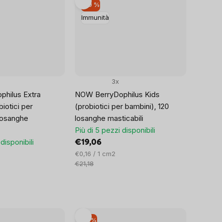
–10 %
Immunità
3x
hilus Extra
NOW BerryDophilus Kids
iotici per
(probiotici per bambini), 120
losanghe
losanghe masticabili
Più di 5 pezzi disponibili
disponibili
€19,06
Prezzo
€0,16 / 1 cm2
unitario:
€21,18
–9 %