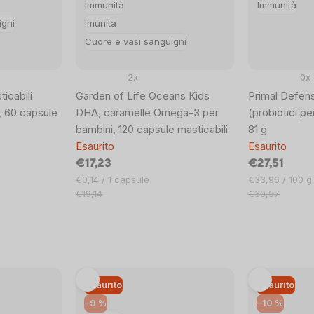
Immunità
Immunità
igni
Imunita
Cuore e vasi sanguigni
2x
0x
icabili
Garden of Life Oceans Kids
Primal Defen
 60 capsule
DHA, caramelle Omega-3 per
(probiotici pe
bambini, 120 capsule masticabili
81 g
Esaurito
Esaurito
€17,23
€27,51
Prezzo
Prezzo
€0,14 / 1 capsule
€33,96 / 100 g
unitario:
unitario:
€19,14
€30,57
Esaurito
Esaurito
–9 %
–10 %