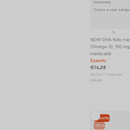
Immunità
Cuore e vasi sangu
1x
NOW DHA Kids mast
(Omega-3), 100 mg,
masticabili
Esaurito
€14,28
Prezzo
€0,24 / 1 capsule
unitario:
€15,87
Esaurito
–10 %