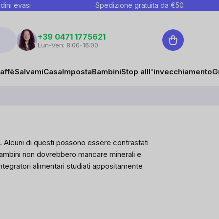
dini evasi
Spedizione gratuita da €
50
Carrello
+39 0471 1775621
Lun-Ven: 8:00-16:00
affè
Salvami
Casa
Imposta
Bambini
Stop alll'invecchiamento
G
.
Alcuni di questi possono essere contrastati
 bambini non dovrebbero mancare minerali e
integratori alimentari studiati appositamente