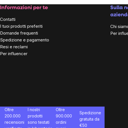
Footer
Informazioni per te
Sulla n
aziend
Contatti
I tuoi prodotti preferiti
Chi siam
Domande frequenti
Per influ
Spedizione e pagamento
Resi e reclami
Per influencer
Oltre
I nostri
Oltre
Spedizione
200.000
prodotti
900.000
gratuita da
recensioni
sono testati
ordini
€
50