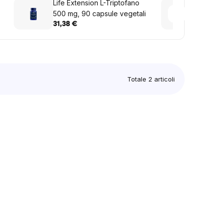
Life Extension L-Triptofano
BrainM
500 mg, 90 capsule vegetali
citrul
31,38 €
16,28
Totale
2
articoli