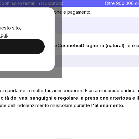
rodotti sono testati in laboratorio
Oltre 900.000 or
ontatti
Preferiti
Blog
Spedizione e pagamento
uesto sito,
 qui
.
sana
Integratori e vitamine
Cosmetici
Drogheria (natural)
Tè e c
ina
 importante in molte funzioni corporee. È un aminoacido particol
icità dei vasi sanguigni e regolare la pressione arteriosa e i
uzione dell'indolenzimento muscolare durante
l'allenamento.