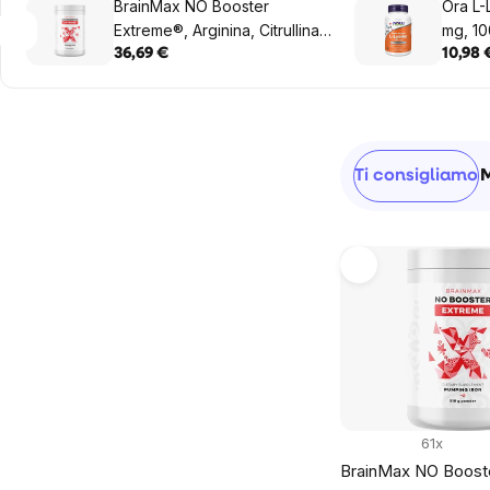
BrainMax NO Booster
Ora L-L
Extreme®, Arginina, Citrullina,
mg, 1
Ornitina, 510 g
36,69 €
10,98 
Sidebar
Ordinamen
Ti consigliamo
prodotti
List
of
products
61x
BrainMax NO Boost
Proponici un nuovo