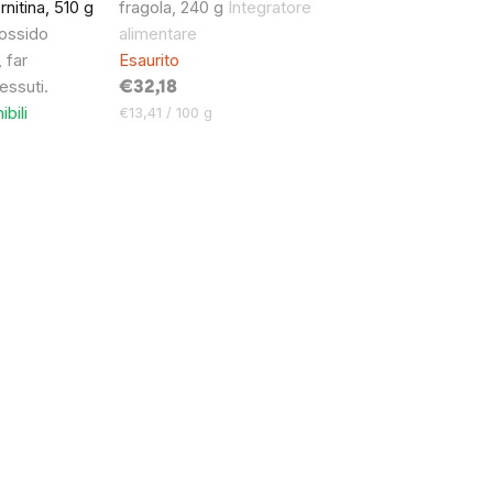
Ornitina, 510 g
fragola, 240 g
Integratore
 ossido
alimentare
 far
Esaurito
tessuti.
€32,18
ibili
Prezzo
€13,41 / 100 g
unitario: