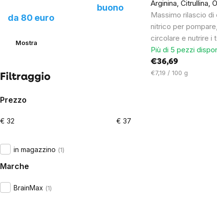
Arginina, Citrullina, 
prodotto e ottieni un
buono
Massimo rilascio di
da 80 euro
nitrico per pompare,
circolare e nutrire i 
Mostra
Più di 5 pezzi dispon
€36,69
Prezzo
€7,19 / 100 g
Filtraggio
unitario:
Prezzo
Listing
€
32
€
37
controls
in magazzino
1
Marche
BrainMax
1