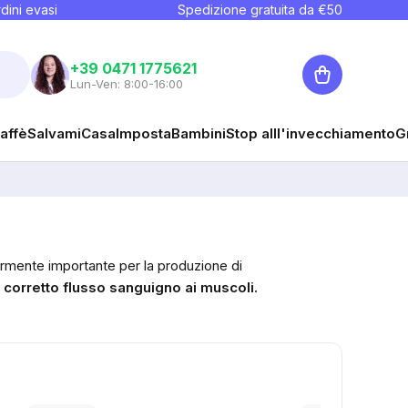
dini evasi
Spedizione gratuita da €
50
Carrello
+39 0471 1775621
Lun-Ven: 8:00-16:00
affè
Salvami
Casa
Imposta
Bambini
Stop alll'invecchiamento
G
armente importante per la produzione di
l corretto flusso sanguigno ai muscoli.