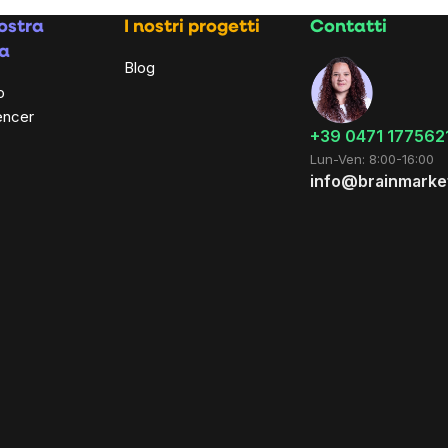
ostra
I nostri progetti
Contatti
a
Blog
o
encer
+39 0471 177562
Lun-Ven: 8:00-16:00
info@brainmarket