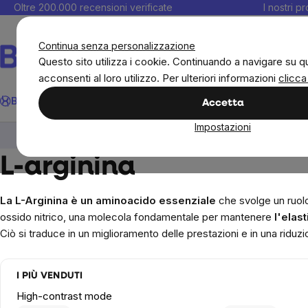
Salta
Oltre 200.000 recensioni verificate
I nostri p
al
C
contenuto
Continua senza personalizzazione
Questo sito utilizza i cookie. Continuando a navigare su q
acconsenti al loro utilizzo. Per ulteriori informazioni
clicca
Cerca
BrainMax
Donne
Obiettivi
Novità
Alimenti
Alimentazione 
Accetta
Impostazioni
Integratori e vitamine
Amminoacido
L-argin
L-arginina
La L-Arginina è un aminoacido essenziale
che svolge un ruolo
ossido nitrico, una molecola fondamentale per mantenere
l'elast
Ciò si traduce in un miglioramento delle prestazioni e in una rid
I PIÙ VENDUTI
High-contrast mode