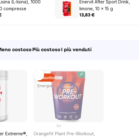
isina (L-lisina), 1000
Enervit After Sport Drink,
00 compresse
limone, 10 x 15 g
€
13,83 €
to
Meno costoso
Più costoso
I più venduti
Esaurito
Energia
0x
er Extreme®,
Orangefit Plant Pre-Workout,