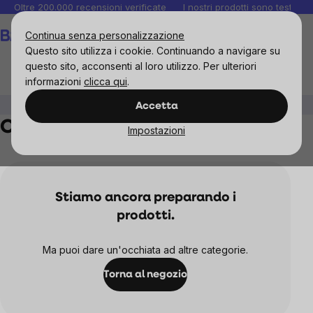
Salta
Oltre 200.000 recensioni verificate
I nostri prodotti sono testati i
al
Carrello
Continua senza personalizzazione
contenuto
Questo sito utilizza i cookie. Continuando a navigare su
questo sito, acconsenti al loro utilizzo. Per ulteriori
informazioni
clicca qui
.
Cosmetici
Suncare
Crema dopo sole
Accetta
Crema dopo sole
Impostazioni
Stiamo ancora preparando i
prodotti.
Ma puoi dare un'occhiata ad altre categorie.
Torna al negozio