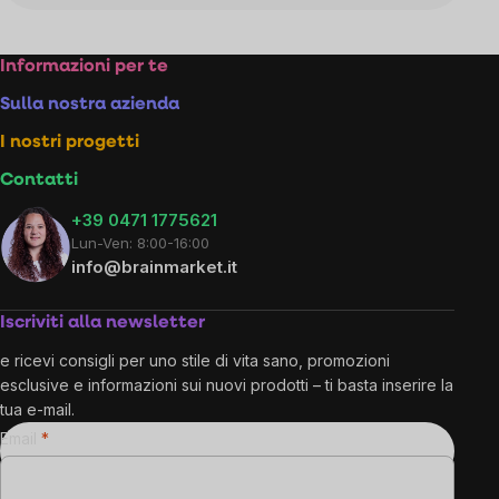
Footer
Informazioni per te
Sulla nostra azienda
I nostri progetti
Contatti
+39 0471 1775621
Lun-Ven: 8:00-16:00
info@brainmarket.it
Iscriviti alla newsletter
e ricevi consigli per uno stile di vita sano, promozioni
esclusive e informazioni sui nuovi prodotti – ti basta inserire la
tua e-mail.
Email