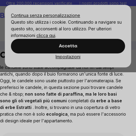
Salta
Oltre 200.000 recensioni verificate
I nostri prodotti sono testati i
al
Carrello
Continua senza personalizzazione
contenuto
Questo sito utilizza i cookie. Continuando a navigare su
questo sito, acconsenti al loro utilizzo. Per ulteriori
informazioni
clicca qui
.
Casa
Profumo interno
Candele
Accetta
Candele
Impostazioni
le candele sono state accompagnate da noi fin dai tempi
antichi, quando dopo il buio formarono un'unica fonte di luce.
Oggi, le candele sono usate piuttosto per l'aromaterapia. Se
preferisci le candele, in questa sezione puoi trovare candele
che & nbsp;
non sono fatte di paraffina, ma le loro basi
sono gli oli vegetali più comuni
completati da
erbe a base
di erbe Estratti
. Inoltre, si trovano in una copertura di vetro
pratica che non è solo
ecologica
, ma può essere l'accessorio
di design ideale per l'appartamento.