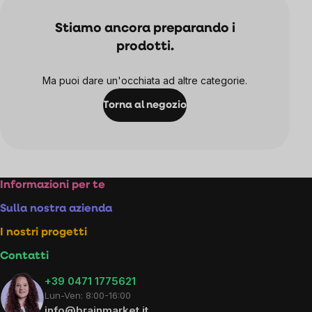
Stiamo ancora preparando i
prodotti.
Ma puoi dare un'occhiata ad altre categorie.
Torna al negozio
Footer
Informazioni per te
Sulla nostra azienda
I nostri progetti
Contatti
+39 0471 1775621
Lun-Ven: 8:00-16:00
info@brainmarket.it