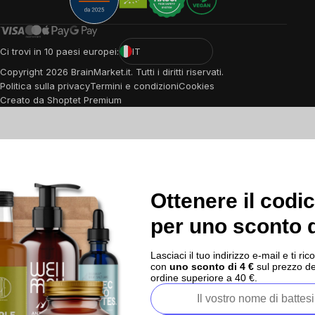
Ci trovi in 10 paesi europei:
IT
Copyright
2026
BrainMarket.it. Tutti i diritti riservati.
Politica sulla privacy
Termini e condizioni
Cookies
Creato da Shoptet Premium
Ottenere il codi
per uno sconto d
Lasciaci il tuo indirizzo e-mail e ti 
con
uno sconto di 4 €
sul prezzo de
ordine superiore a 40 €.