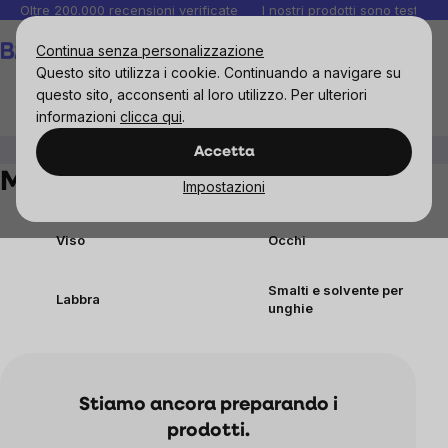
Salta
Oltre 200.000 recensioni verificate
I nostri prodotti sono testati i
al
Carrello
Continua senza personalizzazione
contenuto
Questo sito utilizza i cookie. Continuando a navigare su
questo sito, acconsenti al loro utilizzo. Per ulteriori
informazioni
clicca qui
.
Cosmetici
Make-up Naturale
Accetta
Make-up Naturale
Impostazioni
Viso
Occhi
Smalti e solvente per
Labbra
unghie
Stiamo ancora preparando i
prodotti.