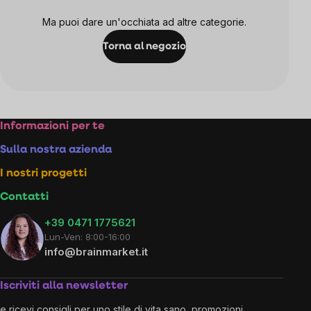
Ma puoi dare un'occhiata ad altre categorie.
Torna al negozio
Footer
Informazioni per te
Sulla nostra azienda
I nostri progetti
Contatti
+39 0471 1775621
Lun-Ven: 8:00-16:00
info@brainmarket.it
Iscriviti alla newsletter
e ricevi consigli per uno stile di vita sano, promozioni