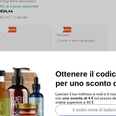
integratore alimentare
Più di 5 pezzi disponibili
€24,44
Prezzo
€0,41 / 1 capsule
unitario:
Esaurito
Esaurito
Imunita
Cuore e vasi sanguigni
Dettagli
Dettaglio
8x
0x
Ottenere il codi
BrainMax Pure® Ashwagandha,
BrainMax Pure® Astragalo
Vitania snodar, tintura 1:1, 100 ml
(Astragalus) tintura 1:3, 100 ml
per uno sconto d
Esaurito
Esaurito
€18,32
€10,16
Lasciaci il tuo indirizzo e-mail e ti 
Prezzo
Prezzo
€18,32 / 100 ml
€10,16 / 100 ml
con
uno sconto di 4 €
sul prezzo de
unitario:
unitario:
ordine superiore a 40 €.
Esaurito
Esaurito
Cuore e vasi sanguigni
Imunita