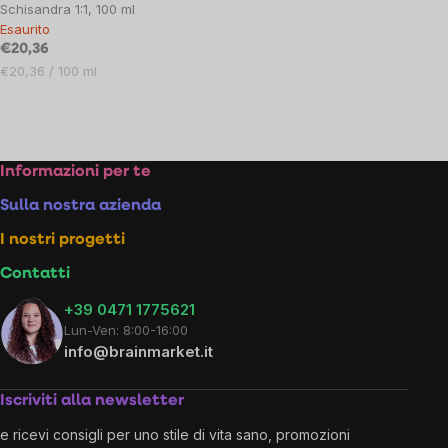
Schisandra 1:1, 100 ml
Esaurito
€20,36
Prezzo
€20,36 / 100 ml
unitario:
Listing
controls
Footer
Informazioni per te
Sulla nostra azienda
I nostri progetti
Contatti
+39 0471 1775621
Lun-Ven: 8:00-16:00
info@brainmarket.it
Iscriviti alla newsletter
e ricevi consigli per uno stile di vita sano, promozioni