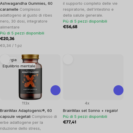
Ashwagandha Gummies, 60
il supporto completo delle vie
caramelle
Complesso
respiratorie, dell'intestino e
adattogeno al gusto di ribes
della salute generale.
nero, 30 dosi, integratore
Più di 5 pezzi disponibili
alimentare
€56,68
Più di 5 pezzi disponibili
€20,36
Prezzo
€0,34 / 1 pz
unitario:
Energia
Equilibrio mentale
113x
4x
BrainMax Adaptogenic®, 60
BrainMax set Sonno + regalo!
capsule vegetali
Complesso di
Più di 5 pezzi disponibili
erbe adattogene per la
€77,41
riduzione dello stress,