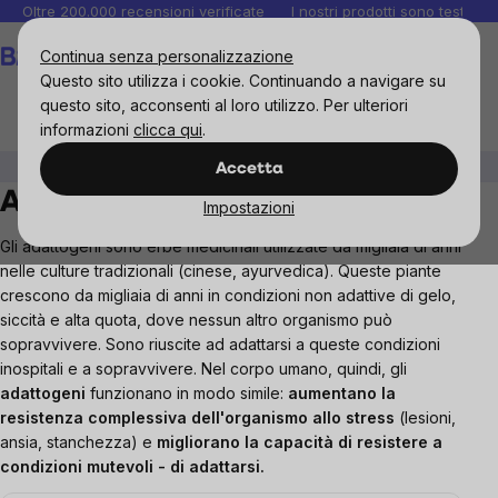
Salta
Oltre 200.000 recensioni verificate
I nostri prodotti sono testati i
al
Carrello
Continua senza personalizzazione
contenuto
Questo sito utilizza i cookie. Continuando a navigare su
questo sito, acconsenti al loro utilizzo. Per ulteriori
informazioni
clicca qui
.
BrainMax
Integratori e vitamine
Adaptogeni
Accetta
Adaptogeni
Impostazioni
Gli adattogeni sono erbe medicinali utilizzate da migliaia di anni
nelle culture tradizionali (cinese, ayurvedica). Queste piante
crescono da migliaia di anni in condizioni non adattive di gelo,
siccità e alta quota, dove nessun altro organismo può
sopravvivere. Sono riuscite ad adattarsi a queste condizioni
inospitali e a sopravvivere. Nel corpo umano, quindi, gli
adattogeni
funzionano in modo simile:
aumentano la
resistenza complessiva dell'organismo allo stress
(lesioni,
ansia, stanchezza) e
migliorano la capacità di resistere a
condizioni mutevoli - di adattarsi.