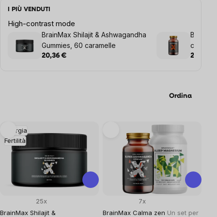
I PIÙ VENDUTI
High-contrast mode
BrainMax Shilajit & Ashwagandha
BrainMa
Gummies, 60 caramelle
capsule 
20,36 €
24,44 €
Ordina
List
Energia
Fertilità
of
products
25x
7x
BrainMax Shilajit &
BrainMax Calma zen
Un set per