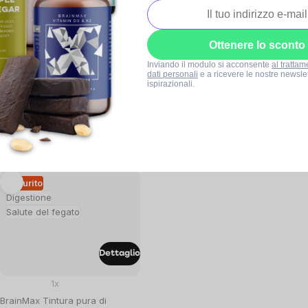
Ottenere lo sconto
Dettaglio
Dettaglio
Inviando il modulo si acconsente
al trattam
dati personali
e a ricevere le nostre newslet
5x
2x
ispirazionali.
BrainMax Pure® Rhodiola
BrainMax Tintura pura di
Rosea, tintura 1:3, 100 ml
ginseng siberiano 1:1, 100 ml
Esaurito
Esaurito
€10,98
€16,28
Prezzo
Prezzo
€10,98 / 100 ml
€16,28 / 100 ml
unitario:
unitario:
Esaurito
Digestione
Salute del fegato
Dettaglio
1x
BrainMax Tintura pura di