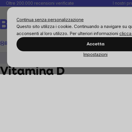
Salta
Oltre 200.000 recensioni verificate
I nostri p
al
C
contenuto
Continua senza personalizzazione
Questo sito utilizza i cookie. Continuando a navigare su q
acconsenti al loro utilizzo. Per ulteriori informazioni
clicca
Cerca
BrainMax
Donne
Obiettivi
Novità
Alimenti
Alimentazione 
Accetta
Impostazioni
Integratori e vitamine
Vitamine, antiossidanti
Vitamina D
Sidebar