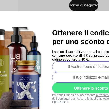
Torna al negozio
Ottenere il codi
per uno sconto d
Lasciaci il tuo indirizzo e-mail e ti 
con
uno sconto di 4 €
sul prezzo de
ordine superiore a 40 €.
Ottenere lo sconto
Inviando il modulo si acconsente
al trattam
ostra
I nostri progetti
Contatti
dati personali
e a ricevere le nostre newslet
a
ispirazionali.
Blog