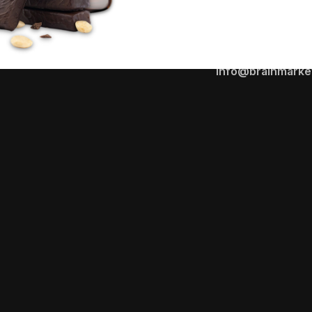
o
encer
+39 0471 177562
Lun-Ven: 8:00-16:00
info@brainmarket