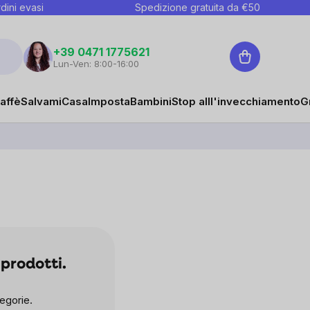
dini evasi
Spedizione gratuita da €
50
Carrello
+39 0471 1775621
Lun-Ven: 8:00-16:00
affè
Salvami
Casa
Imposta
Bambini
Stop alll'invecchiamento
G
prodotti.
egorie.