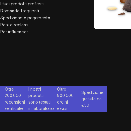
I tuoi prodotti preferiti
Chi siam
Domande frequenti
Per influ
Spedizione e pagamento
Resi e reclami
Per influencer
Oltre
I nostri
Oltre
Spedizione
200.000
prodotti
900.000
gratuita da
recensioni
sono testati
ordini
€
50
verificate
in laboratorio
evasi