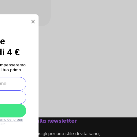
×
ce
i 4 €
ricompenseremo
l tuo primo
ento dei propri
Iscriviti alla newsletter
ter
e ricevi consigli per uno stile di vita sano,