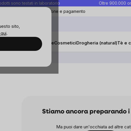
rodotti sono testati in laboratorio
Oltre 900.000 or
ontatti
Preferiti
Blog
Spedizione e pagamento
uesto sito,
 qui
.
sana
Integratori e vitamine
Cosmetici
Drogheria (natural)
Tè e c
Vitamina D
Stiamo ancora preparando i 
Ma puoi dare un'occhiata ad altre cat