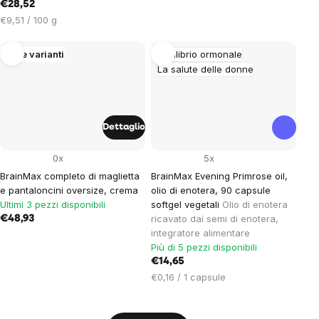
€28,52
Prezzo
€9,51 / 100 g
unitario:
Altre varianti
Equilibrio ormonale
La salute delle donne
Dettaglio
0x
5x
BrainMax completo di maglietta
BrainMax Evening Primrose oil,
e pantaloncini oversize, crema
olio di enotera, 90 capsule
Ultimi 3 pezzi disponibili
softgel vegetali
Olio di enotera
ricavato dai semi di enotera,
€48,93
integratore alimentare
Più di 5 pezzi disponibili
€14,65
Prezzo
€0,16 / 1 capsule
unitario: