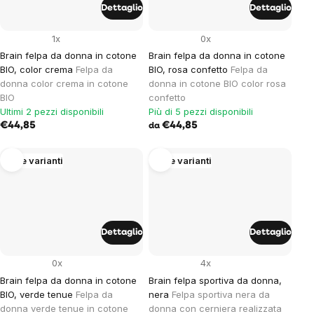
Dettaglio
Dettaglio
1x
0x
Brain felpa da donna in cotone
Brain felpa da donna in cotone
BIO, color crema
Felpa da
BIO, rosa confetto
Felpa da
donna color crema in cotone
donna in cotone BIO color rosa
BIO
confetto
Ultimi 2 pezzi disponibili
Più di 5 pezzi disponibili
€44,85
€44,85
da
Altre varianti
Altre varianti
Dettaglio
Dettaglio
0x
4x
Brain felpa da donna in cotone
Brain felpa sportiva da donna,
BIO, verde tenue
Felpa da
nera
Felpa sportiva nera da
donna verde tenue in cotone
donna con cerniera realizzata