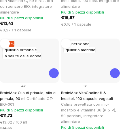
con vitamina C, B9 e B12, ora
metilfolato, 100 dosi, integratore
con zenzero BIO, integratore
alimentare
alimentare
Più di 5 pezzi disponibili
Più di 5 pezzi disponibili
€15,87
€13,43
Prezzo
€0,16 / 1 capsule
Prezzo
unitario:
€0,27 / 1 capsule
unitario:
–20 %
Rigenerazione
Equilibrio ormonale
Equilibrio mentale
La salute delle donne
4x
3x
BrainMax Olio di primula, olio di
BrainMax VitaCholine® &
primula, 90 ml
Certificato CZ-
Inositol, 100 capsule vegetali
BIO-001
Colina brevettata con mio-
Più di 5 pezzi disponibili
inositolo e vitamina B6 (P-5-P),
50 porzioni, integratore
€11,72
alimentare
Prezzo
€13,02 / 100 ml
Più di 5 pezzi disponibili
unitario:
€14,65