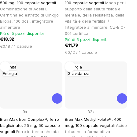
500 mg, 100 capsule vegetali
100 capsule vegetali
Maca per il
Combinazione di Acetil L-
supporto della salute fisica e
Carnitina ed estratto di Ginkgo
mentale, della resistenza, della
Biloba, 100 dosi, integratore
vitalità e della fertilità! /
alimentare
Integratore alimentare, CZ-BIO-
Più di 5 pezzi disponibili
001 certifica
Più di 5 pezzi disponibili
€18,32
Prezzo
€11,79
€0,18 / 1 capsule
unitario:
Prezzo
€0,12 / 1 capsule
unitario:
Imunita
Energia
Energia
Gravidanza
9x
32x
BrainMax Iron Complex®, ferro
BrainMax Methyl Folate®, 400
bisglicinato, 25 mg, 50 capsule
mcg, 100 capsule vegetali
Acido
vegetali
Ferro in forma chelata
folico nella forma attiva