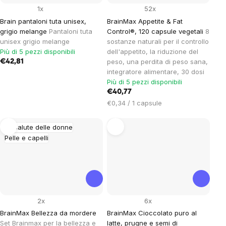
1x
52x
Brain pantaloni tuta unisex,
BrainMax Appetite & Fat
grigio melange
Pantaloni tuta
Control®, 120 capsule vegetali
8
unisex grigio melange
sostanze naturali per il controllo
Più di 5 pezzi disponibili
dell'appetito, la riduzione del
peso, una perdita di peso sana,
€42,81
integratore alimentare, 30 dosi
Più di 5 pezzi disponibili
€40,77
Prezzo
€0,34 / 1 capsule
unitario:
La salute delle donne
Pelle e capelli
2x
6x
BrainMax Bellezza da mordere
BrainMax Cioccolato puro al
Set Brainmax per la bellezza e
latte, prugne e semi di