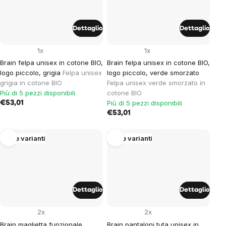
Dettaglio
Dettaglio
1x
1x
Brain felpa unisex in cotone BIO,
Brain felpa unisex in cotone BIO,
logo piccolo, grigia
Felpa unisex
logo piccolo, verde smorzato
grigia in cotone BIO
Felpa unisex verde smorzato in
Più di 5 pezzi disponibili
cotone BIO
Più di 5 pezzi disponibili
€53,01
€53,01
Altre varianti
Altre varianti
Dettaglio
Dettaglio
2x
2x
Brain maglietta funzionale
Brain pantaloni tuta unisex in