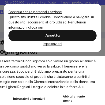
Salta
Oltre 200.000 recensioni verificate
I nostri prodotti sono testati i
al
Carrello
Continua senza personalizzazione
contenuto
Questo sito utilizza i cookie. Continuando a navigare su
questo sito, acconsenti al loro utilizzo. Per ulteriori
informazioni
clicca qui
.
BrainMax
#WomanPower
Accetta
#WomanPower – Sentiti bene
Impostazioni
ogni giorno!
Essere femminili non significa solo vivere un giorno all'anno: è
un percorso quotidiano verso la salute, il benessere e la
sicurezza. Ecco perché abbiamo preparato per te una
selezione speciale di prodotti che ti aiuteranno a sentirti al
meglio non solo nella Giornata internazionale della donna, ma
tutti i giorni!Regalati il ​​meglio e celebra la tua forza.💪✨
Abbigliamento
Integratori alimentari
donna