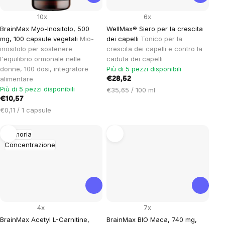
10x
6x
BrainMax Myo-Inositolo, 500
WellMax® Siero per la crescita
mg, 100 capsule vegetali
Mio-
dei capelli
Tonico per la
inositolo per sostenere
crescita dei capelli e contro la
l'equilibrio ormonale nelle
caduta dei capelli
donne, 100 dosi, integratore
Più di 5 pezzi disponibili
alimentare
€28,52
Più di 5 pezzi disponibili
Prezzo
€35,65 / 100 ml
€10,57
unitario:
Prezzo
€0,11 / 1 capsule
unitario:
Memoria
Concentrazione
4x
7x
BrainMax Acetyl L-Carnitine,
BrainMax BIO Maca, 740 mg,