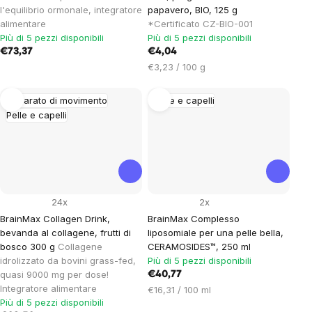
l'equilibrio ormonale, integratore
papavero, BIO, 125 g
alimentare
*Certificato CZ-BIO-001
Più di 5 pezzi disponibili
Più di 5 pezzi disponibili
€73,37
€4,04
Prezzo
€3,23 / 100 g
unitario:
Apparato di movimento
Pelle e capelli
Pelle e capelli
24x
2x
BrainMax Collagen Drink,
BrainMax Complesso
bevanda al collagene, frutti di
liposomiale per una pelle bella,
bosco 300 g
Collagene
CERAMOSIDES™, 250 ml
idrolizzato da bovini grass-fed,
Più di 5 pezzi disponibili
quasi 9000 mg per dose!
€40,77
Integratore alimentare
Prezzo
€16,31 / 100 ml
Più di 5 pezzi disponibili
unitario: