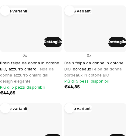
unitario:
unitario:
Altre varianti
Altre varianti
Dettaglio
Dettaglio
0x
0x
Brain felpa da donna in cotone
Brain felpa da donna in cotone
BIO, azzurro chiaro
Felpa da
BIO, bordeaux
Felpa da donna
donna azzurro chiaro dal
bordeaux in cotone BIO
design elegante
Più di 5 pezzi disponibili
Più di 5 pezzi disponibili
€44,85
€44,85
Altre varianti
Altre varianti