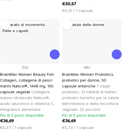
€30,57
Prezzo
€0,31 / 1 capsule
unitario:
Apparato di movimento
La salute delle donne
Pelle e capelli
22x
46x
BrainMax Women Beauty Fish
BrainMax Women Probiotics,
Collagen, collagene di pesci
probiotici per donne, 50
marini Naticol®, 1448 mg, 100
capsule enteriche
7 ceppi
capsule vegetali
Collagene
probiotici, 31 miliardi di batteri
marino idrolizzato Naticol®,
probiotici benefici per la salute
acido ialuronico e vitamina C,
dell'intestino e della microflora
integratore alimentare
vaginale, 25 porzioni
Più di 5 pezzi disponibili
Più di 5 pezzi disponibili
€36,69
€36,69
Prezzo
Prezzo
€0,37 / 1 capsule
€0,73 / 1 capsule