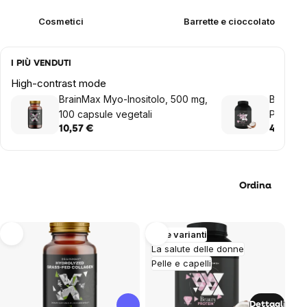
Cosmetici
Barrette e cioccolato
I PIÙ VENDUTI
High-contrast mode
BrainMax Myo-Inositolo, 500 mg,
BrainM
100 capsule vegetali
Protein®
con coll
10,57 €
40,77 €
vitamine
Ordina
List
Altre varianti
La salute delle donne
of
Pelle e capelli
products
Dettagli