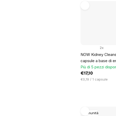
2x
NOW Kidney Cleans
capsule a base di e
Più di 5 pezzi dispon
€17,10
Prezzo
€0,19 / 1 capsule
unitario:
Immunità