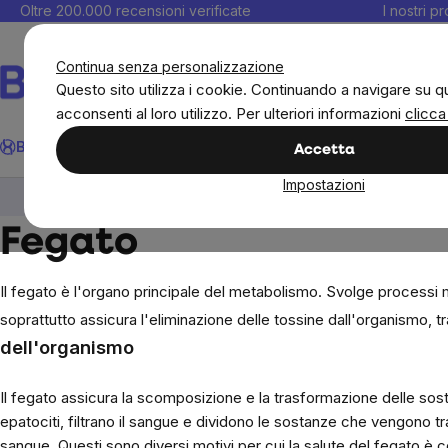
Salta
Oltre 200.000 recensioni verificate
I nostri p
al
C
contenuto
Continua senza personalizzazione
Questo sito utilizza i cookie. Continuando a navigare su q
acconsenti al loro utilizzo. Per ulteriori informazioni
clicca
Cerca
BrainMax
Donne
Obiettivi
Novità
Alimenti
Alimentazione 
Accetta
Impostazioni
Obiettivi
Parti del corpo (organi)
Fegato
Fegato
Il fegato è l'organo principale del metabolismo. Svolge processi
soprattutto assicura l'eliminazione delle tossine dall'organismo, tr
dell'organismo
Il fegato assicura la scomposizione e la trasformazione delle sos
epatociti, filtrano il sangue e dividono le sostanze che vengono
sangue. Questi sono diversi motivi per cui la salute del fegato è c