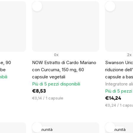
0x
2x
e, 90
NOW Estratto di Cardo Mariano
Swanson Uric
rbe
con Curcuma, 150 mg, 60
riduzione dell
ibili
capsule vegetali
capsule a bas
Più di 5 pezzi disponibili
Integratore a
Più di 5 pezzi 
€8,53
Prezzo
€0,14 / 1 capsule
€14,24
unitario:
Prezzo
€0,24 / 1 caps
unitario:
Immunità
Immunità