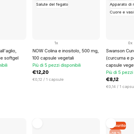
Salute del fegato
Apparato di
Cuore e vasi
1x
0x
ll'aglio,
NOW Colina e inositolo, 500 mg,
Swanson Cur
e softgel
100 capsule vegetali
(curcuma e p
ibili
Più di 5 pezzi disponibili
capsule veget
Più di 5 pezzi 
€12,20
Prezzo
€0,12 / 1 capsule
€8,12
unitario:
Prezzo
€0,14 / 1 capsu
unitario:
Esaurito
–18 %