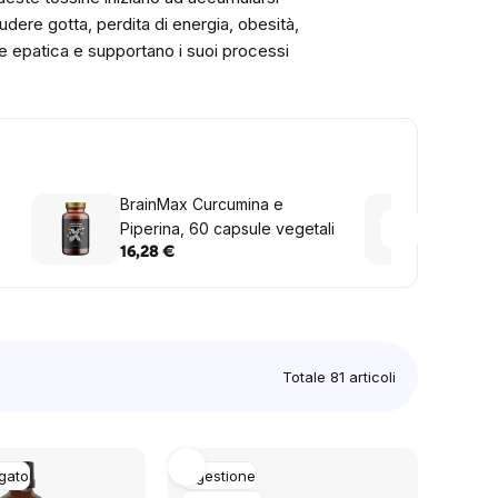
ludere gotta, perdita di energia, obesità,
ne epatica e supportano i suoi processi
BrainMax Curcumina e
NOW C
Piperina, 60 capsule vegetali
mg, 1
16,28 €
12,20
Totale
81
articoli
egato
Digestione