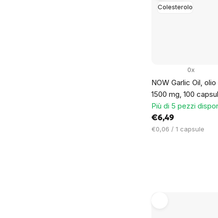
Colesterolo
0x
NOW Garlic Oil, olio a
1500 mg, 100 capsul
Più di 5 pezzi dispon
€6,49
Prezzo
€0,06 / 1 capsule
unitario: