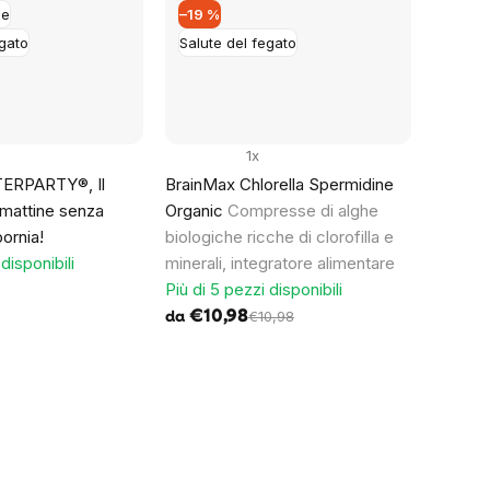
ne
–19 %
egato
Salute del fegato
1x
TERPARTY®, Il
BrainMax Chlorella Spermidine
 mattine senza
Organic
Compresse di alghe
ornia!
biologiche ricche di clorofilla e
disponibili
minerali, integratore alimentare
Più di 5 pezzi disponibili
€10,98
€10,98
da