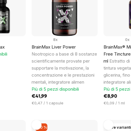
8x
0x
Max
BrainMax Liver Power
BrainMax® Mil
ibili
Nootropico a base di 8 sostanze
Free Tincture,
scientificamente provate per
ml
Estratto di
supportare la motivazione, la
tintura veget
concentrazione e le prestazioni
glicerina, fino
mentali, integratore alimen
integratore a
Più di 5 pezzi disponibili
Più di 5 pezzi 
€41,99
€8,90
Prezzo
Prezzo
€0,47 / 1 capsule
€0,09 / 1 ml
unitario:
unitario:
–40 %
Altre varianti