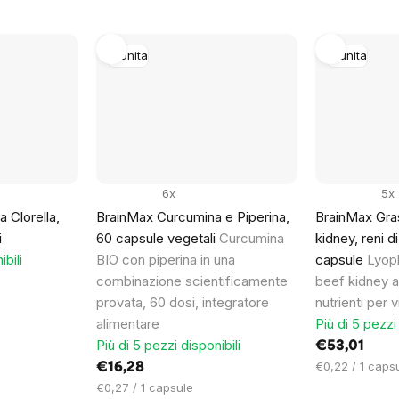
Imunita
Imunita
6x
5x
 Clorella,
BrainMax Curcumina e Piperina,
BrainMax Gra
i
60 capsule vegetali
Curcumina
kidney, reni d
ibili
BIO con piperina in una
capsule
Lyoph
combinazione scientificamente
beef kidney a
provata, 60 dosi, integratore
nutrienti per v
alimentare
Più di 5 pezzi 
Più di 5 pezzi disponibili
€53,01
Prezzo
€0,22 / 1 caps
€16,28
unitario:
Prezzo
€0,27 / 1 capsule