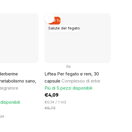
unitario:
–39 %
Salute del fegato
0x
erberine
Liftea Per fegato e reni, 30
etabolismo sano,
capsule
Complesso di erbe
tegratore
Più di 5 pezzi disponibili
€4,09
disponibili
Prezzo
€0,14 / 1 m2
unitario:
€6,73
ule