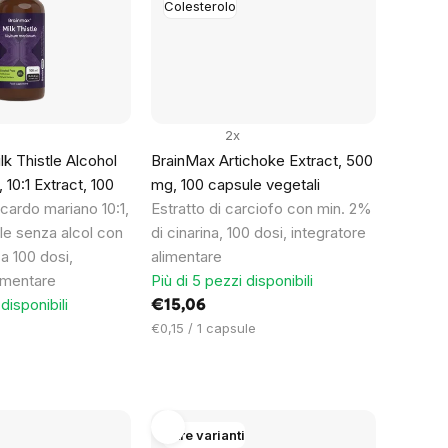
Colesterolo
2x
k Thistle Alcohol
BrainMax Artichoke Extract, 500
 10:1 Extract, 100
mg, 100 capsule vegetali
 cardo mariano 10:1,
Estratto di carciofo con min. 2%
ale senza alcol con
di cinarina, 100 dosi, integratore
 a 100 dosi,
alimentare
limentare
Più di 5 pezzi disponibili
disponibili
€15,06
Prezzo
€0,15 / 1 capsule
unitario:
Altre varianti