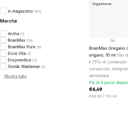
Digestione
in magazzino
42
Marche
Aroha
1
BrainMax
14
11x
BrainMax Pure
9
BrainMax Oregano oil
Ecce Vita
1
origano, 10 ml
Olio 
Enzymedica
3
il 75% di contenuto 
Grešík Waldemar
1
carvacrolo, integrat
alimentare
Mostra tutto
Più di 5 pezzi dispon
€6,49
Prezzo
€64,90 / 100 ml
unitario: