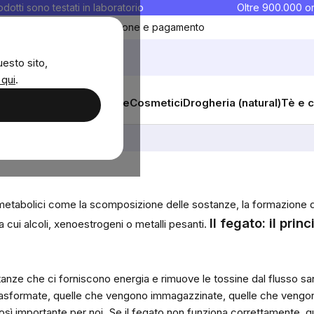
rodotti sono testati in laboratorio
Oltre 900.000 or
ontatti
Preferiti
Blog
Spedizione e pagamento
uesto sito,
 qui
.
sana
Integratori e vitamine
Cosmetici
Drogheria (natural)
Tè e c
 metabolici come la scomposizione delle sostanze, la formazione d
Il fegato: il pri
a cui alcoli, xenoestrogeni o metalli pesanti.
tanze che ci forniscono energia e rimuove le tossine dal flusso s
 trasformate, quelle che vengono immagazzinate, quelle che vengo
osì importante per noi.
Se il fegato non funziona correttamente, q