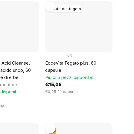
Salute del fegato
0x
 Acid Cleanse,
EcceVita Fegato plus, 60
'acido urico, 60
capsule
e di erbe
Più di 5 pezzi disponibili
limentare
€15,06
disponibili
Prezzo
€0,25 / 1 capsule
unitario:
ule
Tip