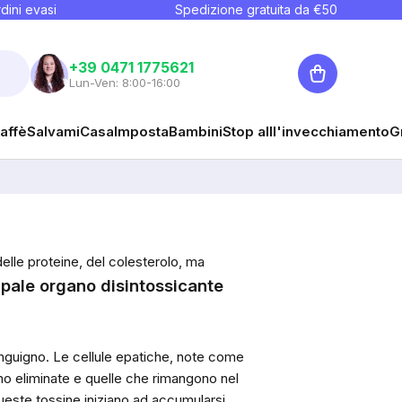
dini evasi
Spedizione gratuita da €
50
Carrello
+39 0471 1775621
Lun-Ven: 8:00-16:00
affè
Salvami
Casa
Imposta
Bambini
Stop alll'invecchiamento
G
elle proteine, del colesterolo, ma
ncipale organo disintossicante
anguigno. Le cellule epatiche, note come
no eliminate e quelle che rimangono nel
ueste tossine iniziano ad accumularsi