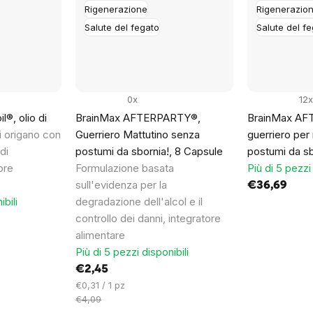
Rigenerazione
Rigenerazio
Salute del fegato
Salute del f
0x
12x
®, olio di
BrainMax AFTERPARTY®,
BrainMax AF
di origano con
Guerriero Mattutino senza
guerriero per
di
postumi da sbornia!, 8 Capsule
postumi da sb
ore
Formulazione basata
Più di 5 pezzi 
sull'evidenza per la
€36,69
ibili
degradazione dell'alcol e il
controllo dei danni, integratore
alimentare
Più di 5 pezzi disponibili
€2,45
Prezzo
€0,31 / 1 pz
unitario:
€4,09