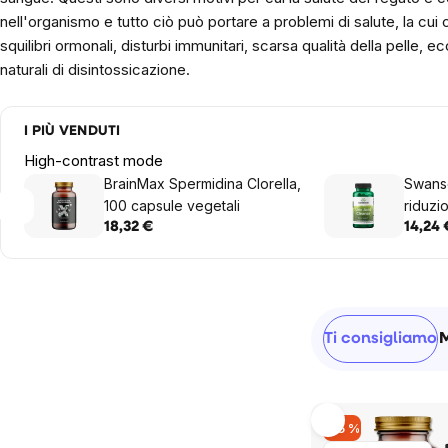
nell'organismo e tutto ciò può portare a problemi di salute, la cui 
squilibri ormonali, disturbi immunitari, scarsa qualità della pelle, ec
naturali di disintossicazione.
I PIÙ VENDUTI
High-contrast mode
BrainMax Spermidina Clorella,
Swanso
100 capsule vegetali
riduzi
capsul
18,32 €
14,24 
Sidebar
Ordinamen
Ti consigliamo
prodotti
List
–15 %