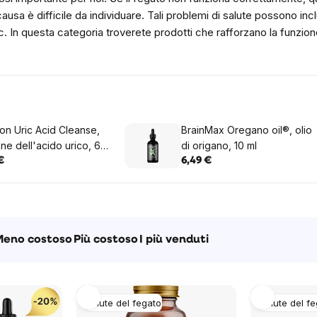
causa è difficile da individuare. Tali problemi di salute possono inc
c.
In questa categoria troverete prodotti che rafforzano la funzio
n Uric Acid Cleanse,
BrainMax Oregano oil®, olio
one dell'acido urico, 60
di origano, 10 ml
e a base di erbe
€
6,49 €
to
Meno costoso
Più costoso
I più venduti
Salute del fegato
Salute del f