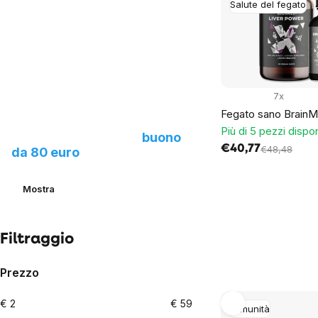
of
Salute del fegato
products
7x
Fegato sano Brain
Proponici un nuovo
Più di 5 pezzi dispon
prodotto e ottieni un
buono
€40,77
€48,48
da 80 euro
Mostra
Filtraggio
Prezzo
€
2
€
59
Immunità