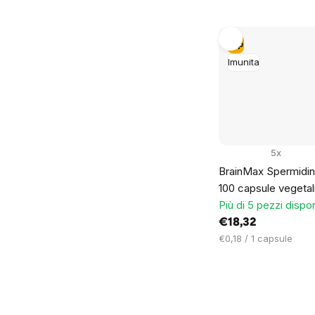
Tip
Imunita
5x
BrainMax Spermidina
100 capsule vegetal
Più di 5 pezzi dispon
€18,32
Prezzo
€0,18 / 1 capsule
unitario: