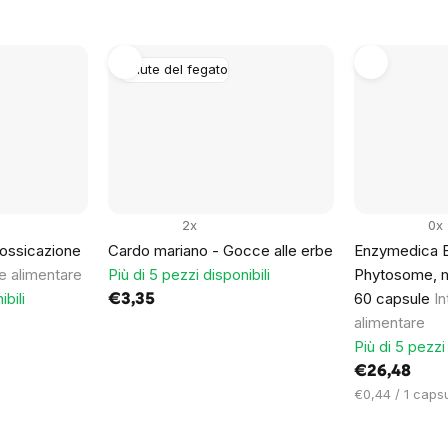
unitario:
Salute del fegato
2x
0x
tossicazione
Cardo mariano - Gocce alle erbe
Enzymedica B
e alimentare
Più di 5 pezzi disponibili
Phytosome, m
ibili
60 capsule
In
€3,35
alimentare
Più di 5 pezzi 
€26,48
Prezzo
€0,44 / 1 caps
unitario: