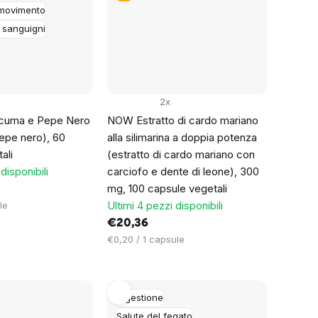
 movimento
 sanguigni
2x
cuma e Pepe Nero
NOW Estratto di cardo mariano
epe nero), 60
alla silimarina a doppia potenza
ali
(estratto di cardo mariano con
disponibili
carciofo e dente di leone), 300
mg, 100 capsule vegetali
Ultimi 4 pezzi disponibili
le
€20,36
Prezzo
€0,20 / 1 capsule
unitario:
Digestione
Salute del fegato