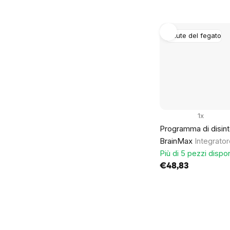
Salute del fegato
1x
Programma di disin
BrainMax
Integrator
Più di 5 pezzi dispon
€48,83