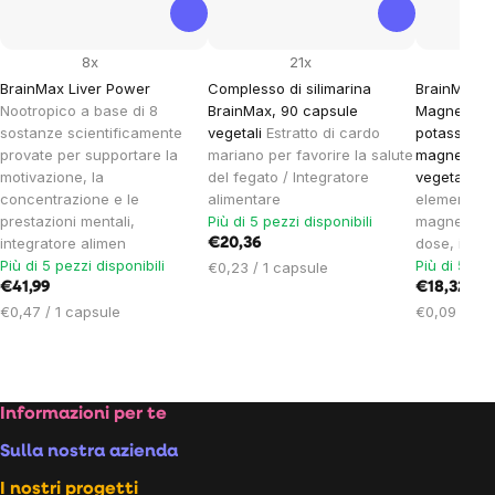
8x
21x
BrainMax Liver Power
Complesso di silimarina
BrainMax P
Nootropico a base di 8
BrainMax, 90 capsule
Magnesium®,
sostanze scientificamente
vegetali
Estratto di cardo
potassio + 
provate per supportare la
mariano per favorire la salute
magnesio, 
motivazione, la
del fegato / Integratore
vegetali
10
concentrazione e le
alimentare
elementare
prestazioni mentali,
Più di 5 pezzi disponibili
magnesio e
integratore alimen
dose, integ
€20,36
Più di 5 pezzi disponibili
Più di 5 pez
Prezzo
€0,23 / 1 capsule
€41,99
unitario:
€18,32
Prezzo
Prezzo
€0,47 / 1 capsule
€0,09 / 1 c
unitario:
unitario:
Footer
Informazioni per te
Sulla nostra azienda
I nostri progetti