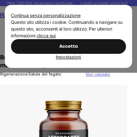
Salta
Oltre 200.000 recensioni verificate
I nostri prodotti sono testati i
al
Carrello
Continua senza personalizzazione
contenuto
Questo sito utilizza i cookie. Continuando a navigare su
questo sito, acconsenti al loro utilizzo. Per ulteriori
informazioni
clicca qui
.
Obiettivi
Disintossicazione
Accetta
Impostazioni
BrainMax AFTERPARTY®, Il guerriero per
mattine senza postumi da sbornia!
Rigenerazione
Salute del fegato
Non valutato
The
average
product
rating
is
0,0
out
of
5
stars.