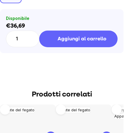
Disponibile
€36,69
Prezzo
unitario:
Aggiungi al carrello
Prodotti correlati
Salute del fegato
Salute del fegato
Energia
Apparato 