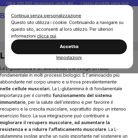
Salta
Oltre 200.000 recensioni verificate
I nostri prodotti sono testati i
al
Carrello
Continua senza personalizzazione
contenuto
Questo sito utilizza i cookie. Continuando a navigare su
questo sito, acconsenti al loro utilizzo. Per ulteriori
informazioni
clicca qui
.
Integratori e vitamine
Amminoacido
L-Glutammina
Accetta
L-Glutammina
Impostazioni
La L-glutammina è un aminoacido che svolge un ruolo
fondamentale in molti processi biologici. È l'aminoacido più
abbondante nel corpo umano e si trova prevalentemente
nelle cellule muscolari.
La L-glutammina è di fondamentale
importanza per il corretto
funzionamento del sistema
immunitario
, per la salute dell'intestino e per favorire il
recupero e la crescita muscolare, soprattutto dopo un intenso
esercizio fisico. La sua integrazione può contribuire a
migliorare il recupero muscolare, ad aumentare la
resistenza e a ridurre l'affaticamento muscolare
. La L-
glutammina svolge anche un ruolo importante nel sostenere un