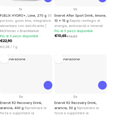
1x
0x
FUELIX HYDRO+, Lime, 270 g
30
Enervit After Sport Drink, limone,
porzioni, gusto lime, integratore
10 x 15 g
Rapido reintegro di
alimentare con dolcificante |
energia, aminoacidi e minerali
MGFitman x BrainMarket
Più di 5 pezzi disponibili
Più di 5 pezzi disponibili
€10,65
€13,83
€22,90
Prezzo
€0,08 / 1 g
unitario:
Rigenerazione
Rigenerazione
0x
0x
Enervit R2 Recovery Drink,
Enervit R2 Recovery Drink,
arancia, 400 g
Ripristinare la
arancia, 50 g
Ripristinare la
forza e supportare la
forza e supportare la