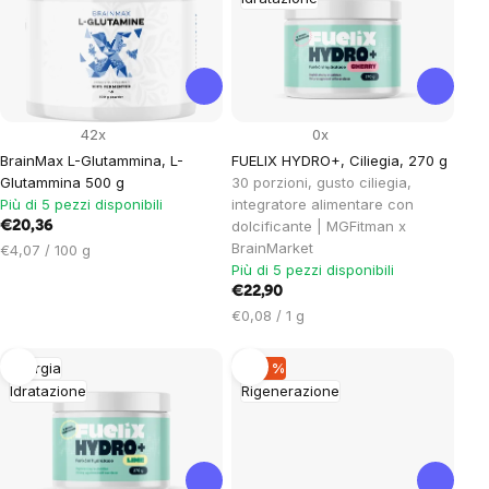
of
products
42x
0x
BrainMax L-Glutammina, L-
FUELIX HYDRO+, Ciliegia, 270 g
Glutammina 500 g
30 porzioni, gusto ciliegia,
Più di 5 pezzi disponibili
integratore alimentare con
dolcificante | MGFitman x
€20,36
BrainMarket
Prezzo
€4,07 / 100 g
Più di 5 pezzi disponibili
unitario:
€22,90
Prezzo
€0,08 / 1 g
unitario:
Energia
–22 %
Idratazione
Rigenerazione