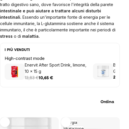
tratto digestivo sano, dove favorisce l'integrità della parete
intestinale e può aiutare a trattare alcuni disturbi
intestinali.
Essendo un'importante fonte di energia per le
cellule immunitarie, la L-glutammina sostiene anche il sistema
immunitario, il che è particolarmente importante nei periodi di
stress
o di
malattia.
I PIÙ VENDUTI
High-contrast mode
Enervit After Sport Drink, limone,
BrainMax
10 x 15 g
Glutamm
13,83 €
20,36 €
10,65 €
Ordina
List
Energia
Idratazione