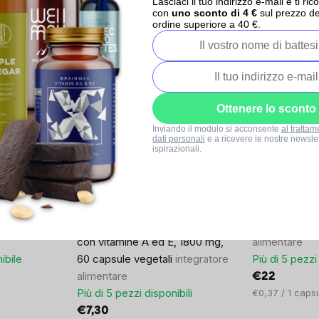
Lasciaci il tuo indirizzo e-mail e ti 
unitario:
unitario:
con
uno sconto di 4 €
sul prezzo de
ordine superiore a 40 €.
Imunita
Ottenere lo sconto
Inviando il modulo si acconsente
al trattam
dati personali
e a ricevere le nostre newslet
ispirazionali.
0x
1x
mma E
Osavi Olio di primula con
Tocotrienoli
 di vitamina
vitamina A ed E, Olio di enotera
60 capsule
In
con vitamine A ed E, 1800 mg,
alimentare
ibile
60 capsule vegetali
integratore
Più di 5 pezzi 
alimentare
€22
Più di 5 pezzi disponibili
Prezzo
€0,37 / 1 caps
unitario:
€7,30