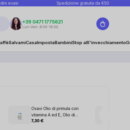
dini evasi
Spedizione gratuita da €
50
Carrello
+39 0471 1775621
Lun-Ven: 8:00-16:00
affè
Salvami
Casa
Imposta
Bambini
Stop alll'invecchiamento
G
Osavi Olio di primula con
Brain
vitamina A ed E, Olio di
Compl
enotera con vitamine A ed E,
7,30 €
32,61
1800 mg, 60 capsule vegetali