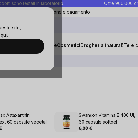
rodotti sono testati in laboratorio
Oltre 900.000 or
ontatti
Preferiti
Blog
Spedizione e pagamento
uesto sito,
 qui
.
sana
Integratori e vitamine
Cosmetici
Drogheria (natural)
Tè e c
Vitamina E
ax Astaxanthin
Swanson Vitamina E 400 UI,
x, 60 capsule vegetali
60 capsule softgel
€
6,08 €