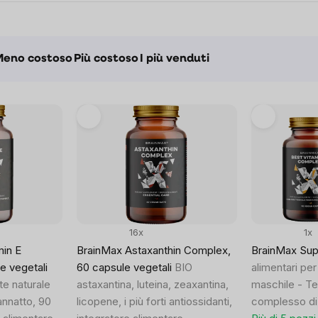
to
Meno costoso
Più costoso
I più venduti
16x
1x
min E
BrainMax Astaxanthin Complex,
BrainMax Su
e vegetali
60 capsule vegetali
BIO
alimentari per 
te naturale
astaxantina, luteina, zeaxantina,
maschile - Te
annatto, 90
licopene, i più forti antiossidanti,
complesso di 