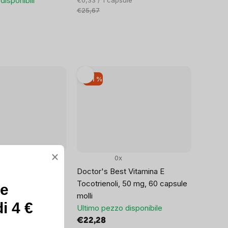
disponibili
€0,33 / 1 capsule
unitario:
€25,67
–21 %
×
0x
 E 400 UI con
Doctor's Best Vitamina E
0 capsule softgel
Tocotrienoli, 50 mg, 60 capsule
ce
disponibili
molli
i 4 €
Ultimo pezzo disponibile
le
€22,28