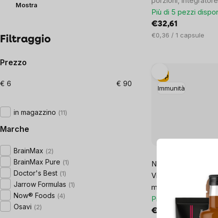
porzioni, integrator
Mostra
Più di 5 pezzi dispon
€32,61
Prezzo
€0,36 / 1 capsule
Filtraggio
unitario:
Prezzo
Tip
€
6
€
90
Immunità
in magazzino
11
Marche
BrainMax
2
1x
BrainMax Pure
1
NOW Vitamin E Liqui
Doctor's Best
1
Vitamina E liquida, 1
Jarrow Formulas
1
ml.
Now® Foods
4
Più di 5 pezzi dispon
Osavi
2
€10,57