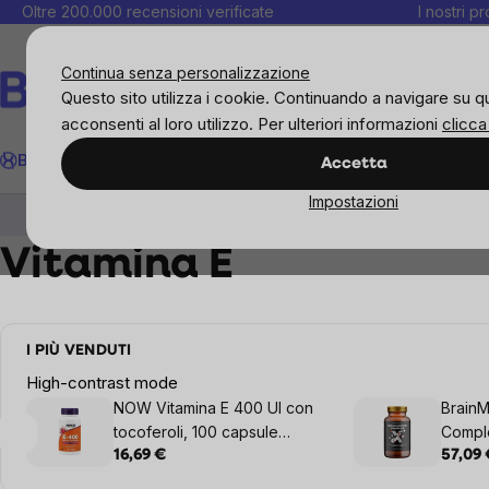
Salta
Oltre 200.000 recensioni verificate
I nostri p
al
C
contenuto
Continua senza personalizzazione
Questo sito utilizza i cookie. Continuando a navigare su q
acconsenti al loro utilizzo. Per ulteriori informazioni
clicca
Cerca
BrainMax
Donne
Obiettivi
Novità
Alimenti
Alimentazione 
Accetta
Impostazioni
Integratori e vitamine
Vitamine, antiossidanti
Vitamina E
I PIÙ VENDUTI
High-contrast mode
NOW Vitamina E 400 UI con
BrainM
tocoferoli, 100 capsule
Comple
softgel
16,69 €
57,09 