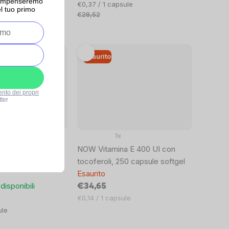
ricompenseremo
Prezzo
€0,37 / 1 capsule
l tuo primo
unitario:
€28,52
Esaurito
ento dei propri
ter
1x
 Swanson, 50 mg,
NOW Vitamina E 400 UI con
tegratore
tocoferoli, 250 capsule softgel
Esaurito
disponibili
€34,65
Prezzo
€0,14 / 1 capsule
unitario:
ule