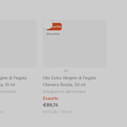
Esaurito
Imunita
0x
gine di Fegato
Olio Extra Vergine di Fegato
a, 10 ml
Chimera Rosita, 50 ml
limentare
Integratore alimentare
Esaurito
€89,74
Prezzo
ml
€179,48 / 100 ml
unitario: