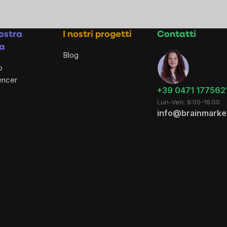
ostra
I nostri progetti
Contatti
a
Blog
o
encer
+39 0471 177562
Lun-Ven: 8:00-16:00
info@brainmarket