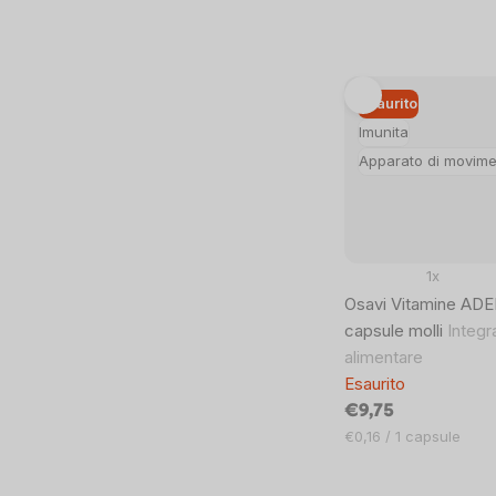
Esaurito
Imunita
Apparato di movim
1x
Osavi Vitamine ADE
capsule molli
Integr
alimentare
Esaurito
€9,75
Prezzo
€0,16 / 1 capsule
unitario: