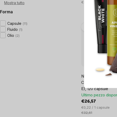
Prezzo
€35,23 / 100 ml
Mostra tutto
unitario:
Forma
Capsule
11
–18 %
Fluido
1
Olio
2
1x
NOW Advanced Ga
Complex (complesso
E), 120 capsule
Ultimo pezzo dispon
€26,57
Prezzo
€0,22 / 1 capsule
unitario:
€32,61