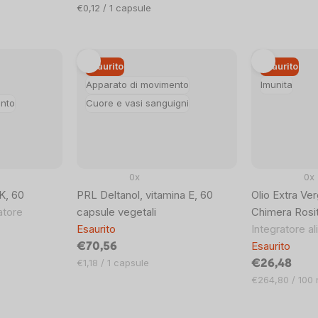
Prezzo
€0,12 / 1 capsule
unitario:
Esaurito
Esaurito
Apparato di movimento
Imunita
ento
Cuore e vasi sanguigni
0x
0x
K, 60
PRL Deltanol, vitamina E, 60
Olio Extra Ver
atore
capsule vegetali
Chimera Rosit
Esaurito
Integratore a
Esaurito
€70,56
Prezzo
€1,18 / 1 capsule
€26,48
unitario:
Prezzo
€264,80 / 100 
unitario: