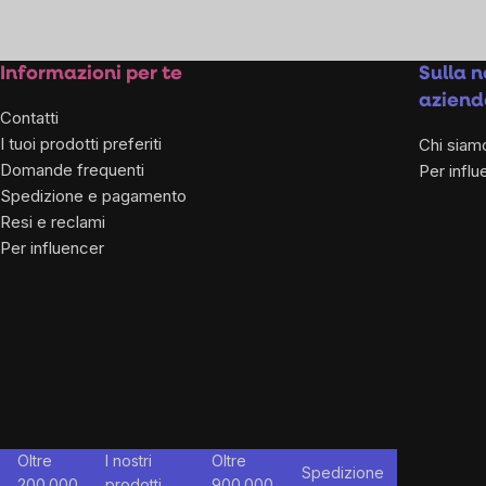
Listing
controls
Footer
Informazioni per te
Sulla n
aziend
Contatti
I tuoi prodotti preferiti
Chi siam
Domande frequenti
Per influ
Spedizione e pagamento
Resi e reclami
Per influencer
Oltre
I nostri
Oltre
Spedizione
200.000
prodotti
900.000