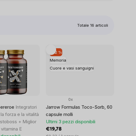
Totale
16
articoli
–22 %
Memoria
Cuore e vasi sanguigni
0x
pereroe
Integratori
Jarrow Formulas Toco-Sorb, 60
la forza e la vitalità
capsule molli
stoboss + Miglior
Ultimi 3 pezzi disponibili
vitamina E
€19,78
Prezzo