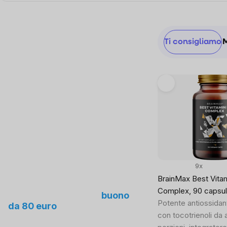
Sidebar
Ordinamen
Ti consigliamo
prodotti
List
of
products
9x
BrainMax Best Vita
Proponici un nuovo
Complex, 90 capsul
prodotto e ottieni un
buono
Potente antiossidan
da 80 euro
con tocotrienoli da 