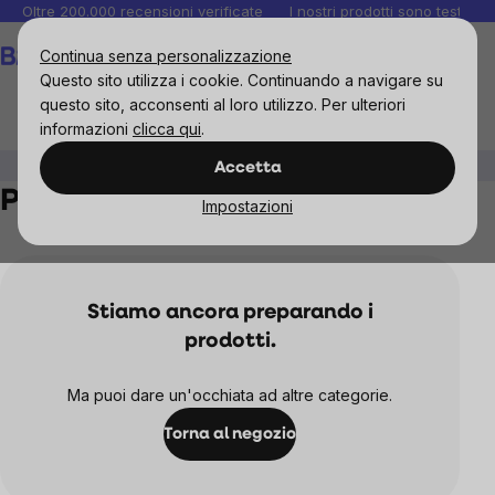
Salta
Oltre 200.000 recensioni verificate
I nostri prodotti sono testati i
al
Carrello
Continua senza personalizzazione
contenuto
Questo sito utilizza i cookie. Continuando a navigare su
questo sito, acconsenti al loro utilizzo. Per ulteriori
informazioni
clicca qui
.
Alimenti
Burro di noci
Peanut
Accetta
Peanut
Impostazioni
Stiamo ancora preparando i
prodotti.
Ma puoi dare un'occhiata ad altre categorie.
Torna al negozio