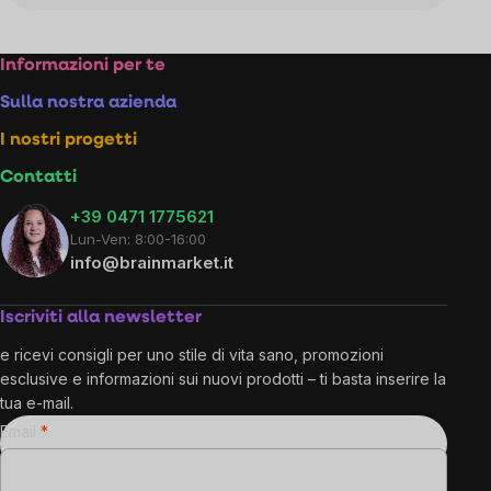
Footer
Informazioni per te
Sulla nostra azienda
I nostri progetti
Contatti
+39 0471 1775621
Lun-Ven: 8:00-16:00
info@brainmarket.it
Iscriviti alla newsletter
e ricevi consigli per uno stile di vita sano, promozioni
esclusive e informazioni sui nuovi prodotti – ti basta inserire la
tua e-mail.
Email