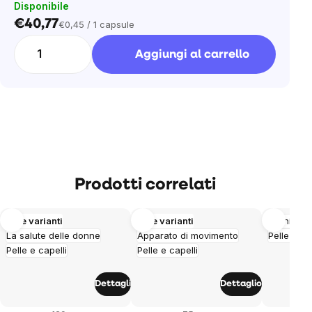
Disponibile
€40,77
€0,45 / 1 capsule
Prezzo
unitario:
Aggiungi al carrello
Prodotti correlati
Altre varianti
Altre varianti
Imunita
La salute delle donne
Apparato di movimento
Pelle e ca
Pelle e capelli
Pelle e capelli
Dettagli
Dettaglio