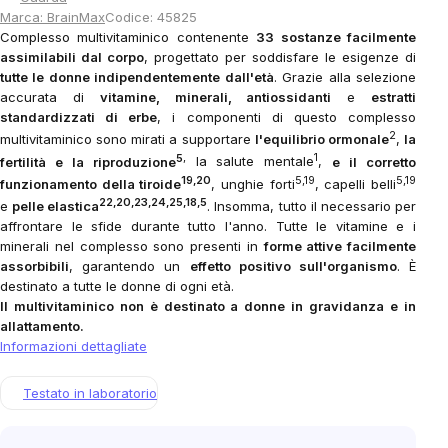
Marca:
BrainMax
Codice:
45825
Complesso multivitaminico contenente
33 sostanze facilmente
assimilabili dal corpo
, progettato per soddisfare le esigenze di
tutte le donne indipendentemente dall'età
. Grazie alla selezione
accurata di
vitamine, minerali, antiossidanti
e
estratti
standardizzati di erbe
, i componenti di questo complesso
2
multivitaminico sono mirati a supportare
l'equilibrio ormonale
,
la
5
,
1
fertilità e la riproduzione
la salute mentale
,
e il corretto
19,20
5,19
5,19
funzionamento della tiroide
, unghie forti
, capelli belli
22,20,23,24,25,18,5
e
pelle elastica
. Insomma, tutto il necessario per
affrontare le sfide durante tutto l'anno. Tutte le vitamine e i
minerali nel complesso sono presenti in
forme attive facilmente
assorbibili
, garantendo un
effetto positivo sull'organismo
. È
destinato a tutte le donne di ogni età.
Il multivitaminico non è destinato a donne in gravidanza e in
allattamento.
Informazioni dettagliate
Testato in laboratorio