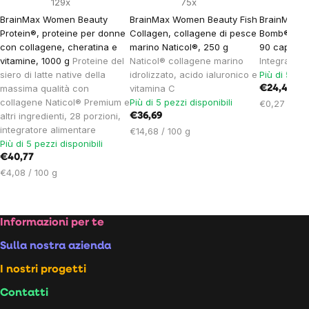
129x
75x
BrainMax Women Beauty
BrainMax Women Beauty Fish
BrainMax 
Protein®, proteine ​​per donne
Collagen, collagene di pesce
Bomb®, cape
con collagene, cheratina e
marino Naticol®, 250 g
90 capsule 
vitamine, 1000 g
Proteine ​​del
Naticol® collagene marino
Integratore
siero di latte native della
idrolizzato, acido ialuronico e
Più di 5 pez
massima qualità con
vitamina C
€24,44
collagene Naticol® Premium e
Più di 5 pezzi disponibili
Prezzo
€0,27 / 1 c
altri ingredienti, 28 porzioni,
€36,69
unitario:
integratore alimentare
Prezzo
€14,68 / 100 g
Più di 5 pezzi disponibili
unitario:
€40,77
Prezzo
€4,08 / 100 g
unitario:
Footer
Informazioni per te
Sulla nostra azienda
I nostri progetti
Contatti