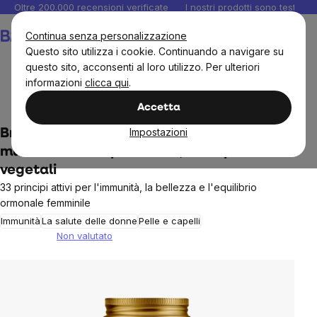
Salta
Oltre 200.000 recensioni verificate
I nostri prodotti sono testati i
al
Carrello
Continua senza personalizzazione
contenuto
Questo sito utilizza i cookie. Continuando a navigare su
questo sito, acconsenti al loro utilizzo. Per ulteriori
informazioni
clicca qui
.
Obiettivi
Parti del corpo (organi)
Accetta
Impostazioni
BrainMax Women Multivitamin®,
multivitaminico per donne, 90 capsule
vegetali
33 principi attivi per l'immunità, la bellezza e l'equilibrio
ormonale femminile
Immunità
La salute delle donne
Pelle e capelli
Non valutato
The
average
product
rating
is
0,0