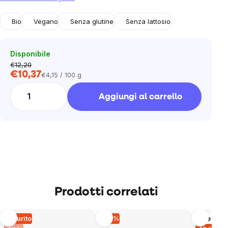
Bio
Vegano
Senza glutine
Senza lattosio
Disponibile
€12,20
€10,37
€4,15 / 100 g
Prezzo
unitario:
Aggiungi al carrello
Prodotti correlati
Esaurito
–14 %
Altre vari