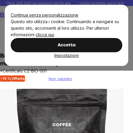
Salta
Oltre 200.000 recensioni verificate
I nostri prodotti sono testati i
al
Carrello
Continua senza personalizzazione
contenuto
Questo sito utilizza i cookie. Continuando a navigare su
questo sito, acconsenti al loro utilizzo. Per ulteriori
informazioni
clicca qui
.
Tè e caffè
Caffè
Accetta
Impostazioni
BrainMax Caffè Caffè Honduras SHG,
macinato, BIO, 250 g
*Certificato CZ-BIO-001
–15 %
Offerta
Non valutato
The
average
product
rating
is
0,0
out
of
5