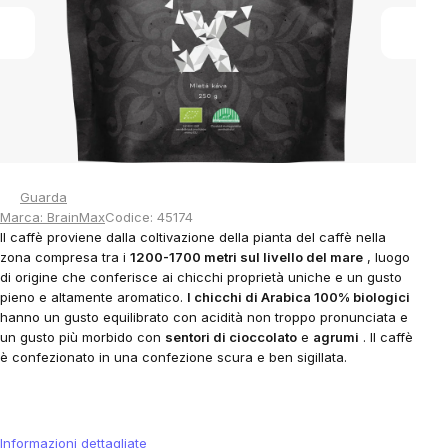
stars.
Guarda
Marca:
BrainMax
Codice:
45174
Il caffè proviene dalla coltivazione della pianta del caffè nella
zona compresa tra i
1200-1700 metri sul livello del mare
, luogo
di origine che conferisce ai chicchi proprietà uniche e un gusto
pieno e altamente aromatico.
I chicchi di Arabica 100% biologici
hanno un gusto equilibrato con acidità non troppo pronunciata e
un gusto più morbido con
sentori di cioccolato
e
agrumi
. Il caffè
è confezionato in una confezione scura e ben sigillata.
Informazioni dettagliate