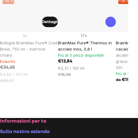
–15 %
–15 %
Dettagli
5x
17x
Bottiglia BrainMax Pure® Cold
BrainMax Pure® Thermos in
BrainMax C
Brew, 750 ml - marrone
acciaio inox, 0,6 l
cacao, BI
chiaro
Più di 5 pezzi disponibili
alcalinizza
Esaurito
grassi / Ce
€13,84
001
€34,65
Prezzo
€2,31 / 100 ml
Più di 5 pez
Prezzo
unitario:
€4,62 / 100 ml
€16,28
unitario:
€15,57
€40,77
da
Footer
Informazioni per te
Sulla nostra azienda