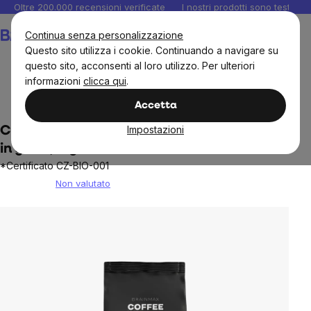
Salta
Oltre 200.000 recensioni verificate
I nostri prodotti sono testati i
al
Carrello
Continua senza personalizzazione
contenuto
Questo sito utilizza i cookie. Continuando a navigare su
questo sito, acconsenti al loro utilizzo. Per ulteriori
informazioni
clicca qui
.
Tè e caffè
Caffè
Accetta
Impostazioni
Caffè BrainMax, Caffè Honduras SHG BIO,
in grani, 1kg
*Certificato CZ-BIO-001
Non valutato
The
average
product
rating
is
0,0
out
of
5