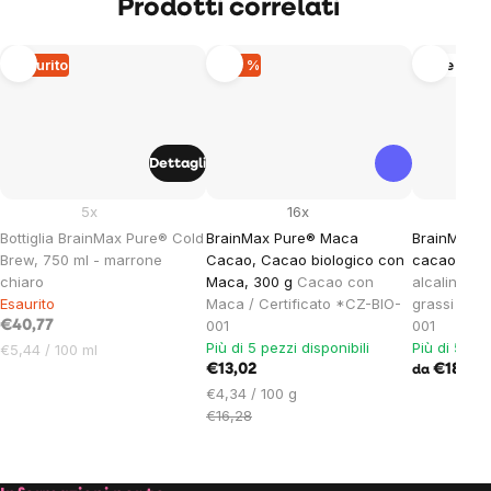
Prodotti correlati
Esaurito
–20 %
Altre vari
Dettagli
5x
16x
Bottiglia BrainMax Pure® Cold
BrainMax Pure® Maca
BrainMax C
Brew, 750 ml - marrone
Cacao, Cacao biologico con
cacao, BI
chiaro
Maca, 300 g
Cacao con
alcalinizza
Esaurito
Maca / Certificato *CZ-BIO-
grassi / Ce
001
001
€40,77
Più di 5 pezzi disponibili
Più di 5 pez
Prezzo
€5,44 / 100 ml
unitario:
€13,02
€18,32
da
Prezzo
€4,34 / 100 g
unitario:
€16,28