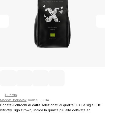
stars.
Guarda
Marca:
BrainMax
Codice:
99314
Godetevi
chicchi di caffè
selezionati di qualità BIO. La sigla SHG
(Strictly High Grown) indica la qualità più alta coltivata ad