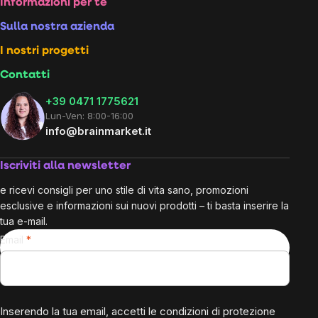
Footer
Informazioni per te
Sulla nostra azienda
I nostri progetti
Contatti
+39 0471 1775621
Lun-Ven: 8:00-16:00
info@brainmarket.it
Iscriviti alla newsletter
e ricevi consigli per uno stile di vita sano, promozioni
esclusive e informazioni sui nuovi prodotti – ti basta inserire la
tua e-mail.
Email
Inserendo la tua email, accetti le
condizioni di protezione