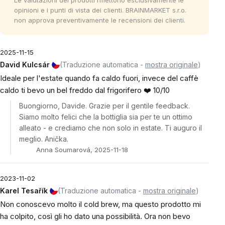
Le valutazioni dei prodotti riflettono esclusivamente le
opinioni e i punti di vista dei clienti. BRAINMARKET s.r.o.
non approva preventivamente le recensioni dei clienti.
2025-11-15
David Kulcsár
(Traduzione automatica -
mostra originale
)
Ideale per l'estate quando fa caldo fuori, invece del caffè
caldo ti bevo un bel freddo dal frigorifero ❤️ 10/10
Buongiorno, Davide. Grazie per il gentile feedback.
Siamo molto felici che la bottiglia sia per te un ottimo
alleato - e crediamo che non solo in estate. Ti auguro il
meglio. Anička.
Anna Soumarová, 2025-11-18
2023-11-02
Karel Tesařík
(Traduzione automatica -
mostra originale
)
Non conoscevo molto il cold brew, ma questo prodotto mi
ha colpito, così gli ho dato una possibilità. Ora non bevo