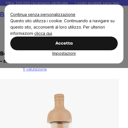
Salta
Oltre 200.000 recensioni verificate
I nostri prodotti sono testati i
al
Carrello
Continua senza personalizzazione
contenuto
Questo sito utilizza i cookie. Continuando a navigare su
questo sito, acconsenti al loro utilizzo. Per ulteriori
informazioni
clicca qui
.
Casa
Scatole per cibo e bottiglie
Accetta
Impostazioni
Bottiglia BrainMax Pure® Cold Brew, 750 ml
- marrone chiaro
5 valutazione