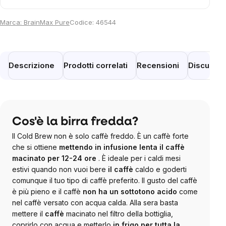
Marca:
BrainMax Pure
Codice:
46544
Descrizione
Prodotti correlati
Recensioni
Discussi
Cos'è la birra fredda?
Il Cold Brew non è solo caffè freddo. È un caffè forte
che si ottiene
mettendo in infusione lenta il caffè
macinato per 12-24 ore
. È ideale per i caldi mesi
estivi quando non vuoi bere
il caffè
caldo e goderti
comunque il tuo tipo di caffè preferito. Il gusto del caffè
è più pieno e il caffè
non ha un sottotono acido
come
nel caffè versato con acqua calda. Alla sera basta
mettere il
caffè
macinato nel filtro della bottiglia,
coprirlo con acqua e metterlo
in frigo per tutta la