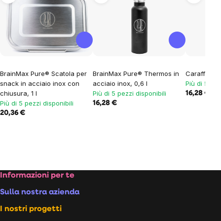
BrainMax Pure® Scatola per
BrainMax Pure® Thermos in
Caraffa Bra
snack in acciaio inox con
acciaio inox, 0,6 l
Più di 5 pez
chiusura, 1 l
Più di 5 pezzi disponibili
16,28 €
Più di 5 pezzi disponibili
16,28 €
20,36 €
Footer
Informazioni per te
Sulla nostra azienda
I nostri progetti