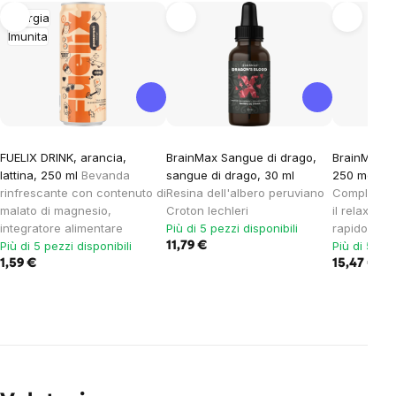
Energia
Imunita
FUELIX DRINK, arancia,
BrainMax Sangue di drago,
BrainMax S
lattina, 250 ml
Bevanda
sangue di drago, 30 ml
250 mg, 50
rinfrescante con contenuto di
Resina dell'albero peruviano
Complesso 
malato di magnesio,
Croton lechleri
il relax e 
integratore alimentare
Più di 5 pezzi disponibili
rapido, int
Più di 5 pezzi disponibili
Più di 5 pez
11,79 €
1,59 €
15,47 €