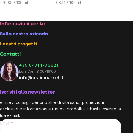
Prezzo
Prezzo
unitario:
€10,85 / 100 ml
€8,14 / 100 ml
unitario:
unitario:
Footer
Informazioni per te
Sulla nostra azienda
I nostri progetti
Contatti
+39 0471 1775621
Lun-Ven: 8:00-16:00
info@brainmarket.it
Iscriviti alla newsletter
e ricevi consigli per uno stile di vita sano, promozioni
esclusive e informazioni sui nuovi prodotti – ti basta inserire la
tua e-mail.
Email