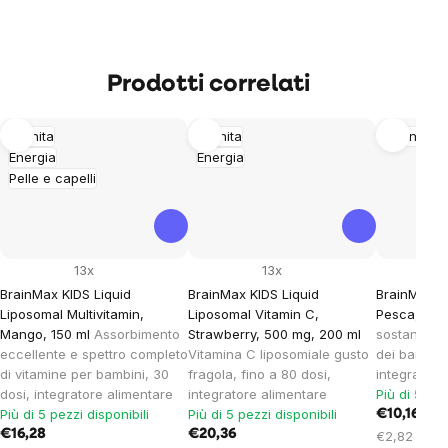
Prodotti correlati
Imunita
Imunita
Sonno
Energia
Energia
Pelle e capelli
13x
13x
BrainMax KIDS Liquid
BrainMax KIDS Liquid
BrainMax KI
Liposomal Multivitamin,
Liposomal Vitamin C,
Pesca, 120
Mango, 150 ml
Assorbimento
Strawberry, 500 mg, 200 ml
sostanze p
eccellente e spettro completo
Vitamina C liposomiale gusto
dei bambini
di vitamine per bambini, 30
fragola, fino a 80 dosi,
integratore
dosi, integratore alimentare
integratore alimentare
Più di 5 pez
Più di 5 pezzi disponibili
Più di 5 pezzi disponibili
€10,16
€16,28
€20,36
Prezzo
€2,82 / 100