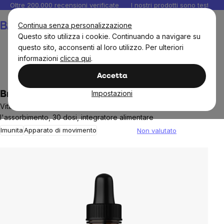
Salta
Oltre 200.000 recensioni verificate
I nostri prodotti sono testati i
al
Carrello
Continua senza personalizzazione
contenuto
Questo sito utilizza i cookie. Continuando a navigare su
questo sito, acconsenti al loro utilizzo. Per ulteriori
informazioni
clicca qui
.
Integratori e vitamine
Vegano
Accetta
Impostazioni
BrainMax Vegan Liquid D3 & K2 & K1, 30 ml
Vitamine per ossa, denti, muscoli e immunità con MCT per
l'assorbimento, 30 dosi, integratore alimentare
Imunita
Apparato di movimento
Non valutato
The
average
product
rating
is
0,0
out
of
5