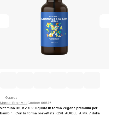
stars.
Guarda
Marca:
BrainMax
Codice:
66546
Vitamina D3, K2 e K1 liquida in forma vegana premium per
bambini.
Con la forma brevettata K2VITAL®DELTA MK-7 dalla