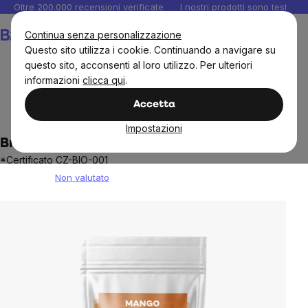
Salta
Oltre 200.000 recensioni verificate
I nostri prodotti sono testati i
al
Carrello
Continua senza personalizzazione
contenuto
Questo sito utilizza i cookie. Continuando a navigare su
questo sito, acconsenti al loro utilizzo. Per ulteriori
informazioni
clicca qui
.
BrainMax
Brainmax Pure
Frutta secca
Frutta e
Accetta
verdura liofilizzate
Impostazioni
BrainMax Mango liofilizzato puro, BIO, 45 g
*Certificato CZ-BIO-001
Non valutato
The
average
product
rating
is
0,0
out
of
5
stars.