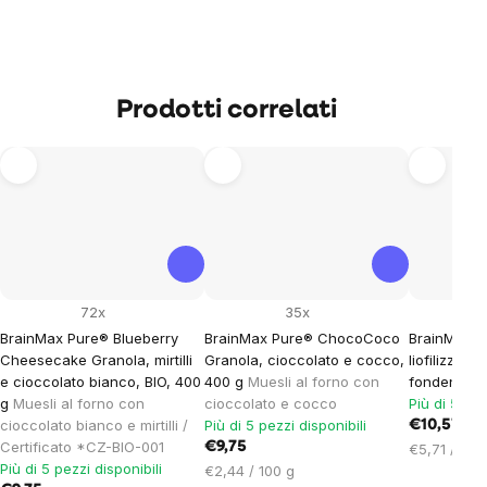
Prodotti correlati
72x
35x
BrainMax Pure® Blueberry
BrainMax Pure® ChocoCoco
BrainMax P
Cheesecake Granola, mirtilli
Granola, cioccolato e cocco,
liofilizzati 
e cioccolato bianco, BIO, 400
400 g
Muesli al forno con
fondente, 1
g
Muesli al forno con
cioccolato e cocco
Più di 5 pez
cioccolato bianco e mirtilli /
Più di 5 pezzi disponibili
€10,57
Certificato *CZ-BIO-001
€9,75
Prezzo
€5,71 / 100
Più di 5 pezzi disponibili
Prezzo
unitario:
€2,44 / 100 g