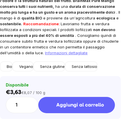
l'odore
e
la struttura naturali del frutto. BrainMax Pure Mango
conserva tutti i suoi nutrienti,
ha una
durata di conservazione
molto più lunga e ha un gusto e un aroma piacevolmente dolci
. Il
mango è di
qualità BIO
e proviene da un'agricoltura
ecologica
e
sostenibile.
Raccomandazione:
Lavoriamo frutta e verdura
liofilizzata a condizioni speciali. I prodotti liofilizzati
non devono
essere esposti a più del 40% di umidità
. Consigliamo quindi di
consumare subito frutta e verdura liofilizzata oppure di chiuderle
in un contenitore ermetico che non permetta il passaggio
dell'umidità o della luce.
Informazioni dettagliate
Bio
Vegano
Senza glutine
Senza lattosio
Disponibile
€3,63
€8,07 / 100 g
Prezzo
unitario:
Aggiungi al carrello