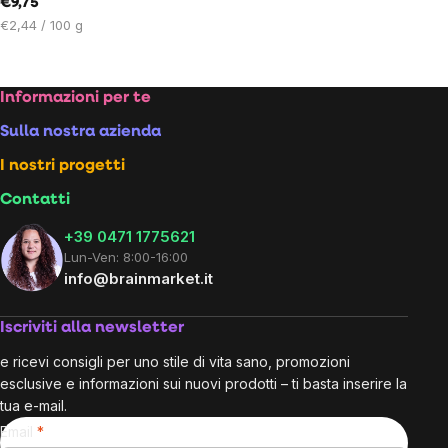
€9,75
unitario:
Prezzo
€2,44 / 100 g
unitario:
Footer
Informazioni per te
Sulla nostra azienda
I nostri progetti
Contatti
+39 0471 1775621
Lun-Ven: 8:00-16:00
info@brainmarket.it
Iscriviti alla newsletter
e ricevi consigli per uno stile di vita sano, promozioni
esclusive e informazioni sui nuovi prodotti – ti basta inserire la
tua e-mail.
Email