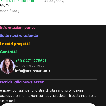
Più di 5 pezzi disponibili
Prezzo
unitario:
€2,44 / 100 g
€9,75
unitario:
Prezzo
€2,44 / 100 g
unitario:
Footer
Informazioni per te
Sulla nostra azienda
I nostri progetti
Contatti
+39 0471 1775621
Lun-Ven: 8:00-16:00
info@brainmarket.it
Iscriviti alla newsletter
e ricevi consigli per uno stile di vita sano, promozioni
esclusive e informazioni sui nuovi prodotti – ti basta inserire la
tua e-mail.