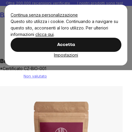
Salta
Oltre 200.000 recensioni verificate
I nostri prodotti sono testati i
al
Carrello
Continua senza personalizzazione
contenuto
Questo sito utilizza i cookie. Continuando a navigare su
questo sito, acconsenti al loro utilizzo. Per ulteriori
informazioni
clicca qui
.
BrainMax
Brainmax Pure
Frutta secca
Frutta e
Accetta
verdura liofilizzate
Impostazioni
BrainMax Lamponi liofilizzati puri, BIO, 45 g
*Certificato CZ-BIO-001
Non valutato
The
average
product
rating
is
0,0
out
of
5
stars.