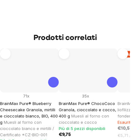
Prodotti correlati
Esaurito
71x
35x
BrainMax Pure® Blueberry
BrainMax Pure® ChocoCoco
BrainMax P
Cheesecake Granola, mirtilli
Granola, cioccolato e cocco,
liofilizzati 
e cioccolato bianco, BIO, 400
400 g
Muesli al forno con
fondente, 1
g
Muesli al forno con
cioccolato e cocco
Esaurito
cioccolato bianco e mirtilli /
Più di 5 pezzi disponibili
€10,57
Certificato *CZ-BIO-001
€9,75
Prezzo
€5,71 / 100