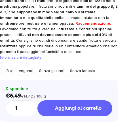
antiossidanti
e sia
i frutti
che
le foglie sono stati utilizzati nella
medicina popolare.
I frutti sono ricchi di
vitamine del gruppo B,
E
e
C,
che
supportano in modo significativo il sistema
immunitario
e
la qualità della pelle
. I lamponi aiutano con
la
sindrome premestruale
e
la menopausa.
Raccomandazione:
Lavoriamo con frutta e verdura liofilizzata a condizioni speciali. I
prodotti liofilizzati
non devono essere esposti a più del 40% di
umidità.
Consigliamo quindi di consumare subito frutta e verdura
liofilizzata oppure di chiuderle in un contenitore ermetico che non
permetta il passaggio dell'umidità o della luce.
Informazioni dettagliate
Bio
Vegano
Senza glutine
Senza lattosio
Disponibile
€6,49
€14,42 / 100 g
Prezzo
unitario:
Aggiungi al carrello