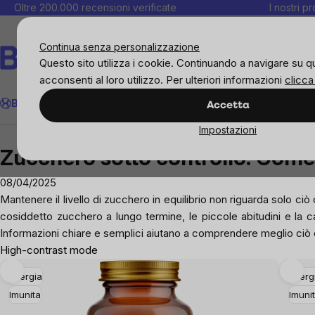
Salta
Oltre 200.000 recensioni verificate
I nostri p
al
C
contenuto
Continua senza personalizzazione
Questo sito utilizza i cookie. Continuando a navigare su q
acconsenti al loro utilizzo. Per ulteriori informazioni
clicca
Cerca
BrainMax
Donne
Obiettivi
Novità
Alimenti
Alimentazione 
Accetta
Impostazioni
Blog
Zucchero sotto controllo: Come avere una
Zucchero sotto controllo: Come
08/04/2025
Mantenere il livello di zucchero in equilibrio non riguarda solo ciò c
cosiddetto zucchero a lungo termine, le piccole abitudini e la cap
Informazioni chiare e semplici aiutano a comprendere meglio ciò che 
High-contrast mode
Energia
Energ
Imunita
Imuni