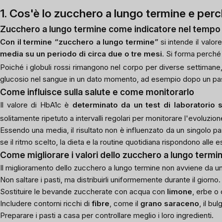
1. Cos'è lo zucchero a lungo termine e perc
Zucchero a lungo termine come indicatore nel tempo
Con il termine “zucchero a lungo termine”
si intende il valo
media su un periodo di circa due o tre mesi
. Si forma perché 
Poiché i globuli rossi rimangono nel corpo per diverse settimane
glucosio nel sangue in un dato momento, ad esempio dopo un pas
Come influisce sulla salute e come monitorarlo
Il valore di HbA1c è
determinato da un test di laboratorio 
solitamente ripetuto a intervalli regolari per monitorare l'evoluzio
Essendo una media, il risultato non è influenzato da un singolo pa
se il ritmo scelto, la dieta e la routine quotidiana rispondono alle
Come migliorare i valori dello zucchero a lungo termi
Il miglioramento dello zucchero a lungo termine non avviene da un 
Non saltare i pasti, ma distribuirli uniformemente durante il giorno.
Sostituire le bevande zuccherate con acqua con
limone
, erbe o 
Includere contorni ricchi di
fibre
, come il
grano saraceno
, il bu
Preparare i pasti a casa per controllare meglio i loro ingredienti.