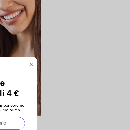
×
ce
i 4 €
ricompenseremo
l tuo primo