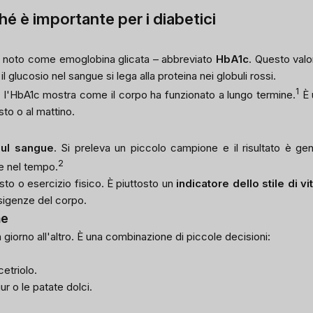
hé è importante per i diabetici
re noto come emoglobina glicata – abbreviato
HbA1c
. Questo valo
il glucosio nel sangue si lega alla proteina nei globuli rossi.
1
, l'HbA1c mostra come il corpo ha funzionato a lungo termine.
È 
to o al mattino.
sul sangue
. Si preleva un piccolo campione e il risultato è ge
2
ne nel tempo.
sto o esercizio fisico. È piuttosto un
indicatore dello stile di vi
 esigenze del corpo.
ne
giorno all'altro. È una combinazione di piccole decisioni:
cetriolo.
lgur o le patate dolci.