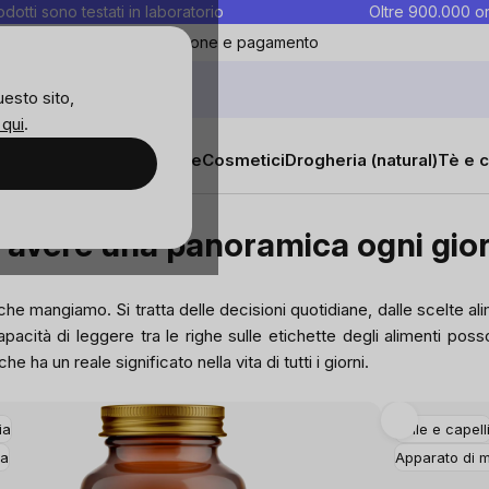
rodotti sono testati in laboratorio
Oltre 900.000 or
ontatti
Preferiti
Blog
Spedizione e pagamento
uesto sito,
 qui
.
sana
Integratori e vitamine
Cosmetici
Drogheria (natural)
Tè e c
 panoramica ogni giorno?
 avere una panoramica ogni gio
he mangiamo. Si tratta delle decisioni quotidiane, dalle scelte alimen
acità di leggere tra le righe sulle etichette degli alimenti posson
ha un reale significato nella vita di tutti i giorni.
ia
Pelle e capell
ta
Apparato di 