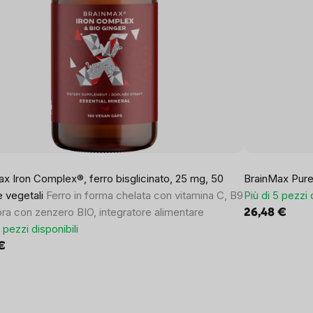
x Iron Complex®, ferro bisglicinato, 25 mg, 50
BrainMax Pur
e vegetali
Ferro in forma chelata con vitamina C, B9
Più di 5 pezzi 
ora con zenzero BIO, integratore alimentare
26,48 €
5 pezzi disponibili
 €