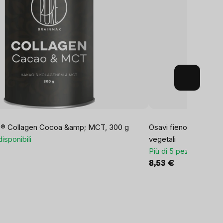
e® Collagen Cocoa &amp; MCT, 300 g
Osavi fieno greco, f
disponibili
vegetali
Più di 5 pezzi disponib
8,53 €