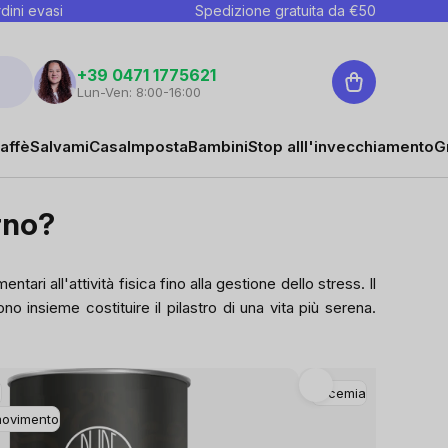
dini evasi
Spedizione gratuita da €
50
Carrello
+39 0471 1775621
Lun-Ven: 8:00-16:00
affè
Salvami
Casa
Imposta
Bambini
Stop alll'invecchiamento
G
rno?
tari all'attività fisica fino alla gestione dello stress. Il
o insieme costituire il pilastro di una vita più serena.
i
Glicemia
movimento