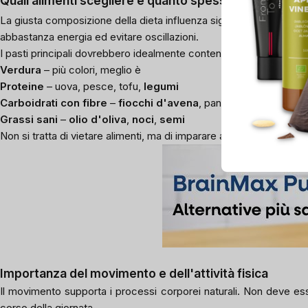
Quali alimenti scegliere e quanto spesso mangiare
La giusta composizione della dieta influenza significativamente il 
abbastanza energia ed evitare oscillazioni.
I pasti principali dovrebbero idealmente contenere una combinazi
Verdura
– più colori, meglio è
Proteine
– uova, pesce, tofu,
legumi
Carboidrati con fibre
–
fiocchi d'avena
, pane di segale, cousc
Grassi sani
–
olio d'oliva
,
noci
,
semi
Non si tratta di vietare alimenti, ma di imparare a combinarli in mo
Importanza del movimento e dell'attività fisica
Il movimento supporta i processi corporei naturali. Non deve ess
corso della giornata.