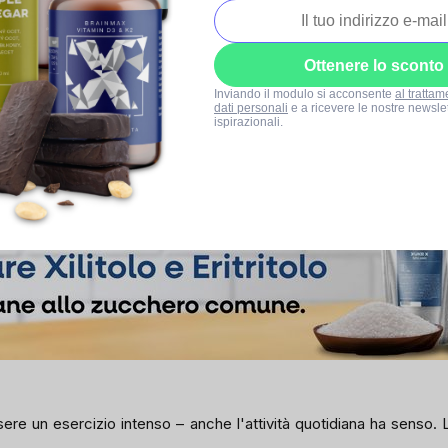
3
benessere generale durante il giorno. La base è la regolarità
– id
Ottenere lo sconto
one di questi elementi:
Inviando il modulo si acconsente
al trattam
dati personali
e a ricevere le nostre newslet
ispirazionali.
ous integrale
do che il corpo riceva nutrienti in modo uniforme.
ere un esercizio intenso – anche l'attività quotidiana ha senso. 