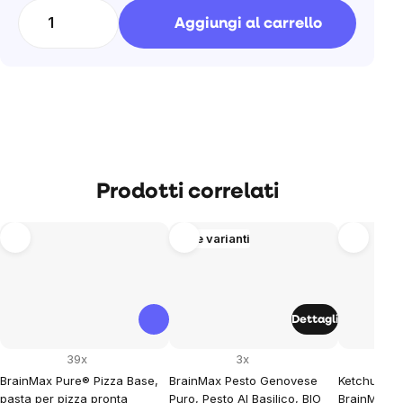
unitario:
Aggiungi al carrello
Prodotti correlati
Altre varianti
Dettagli
39x
3x
BrainMax Pure® Pizza Base,
BrainMax Pesto Genovese
Ketchup di
pasta per pizza pronta
Puro, Pesto Al Basilico, BIO
BrainMax, 