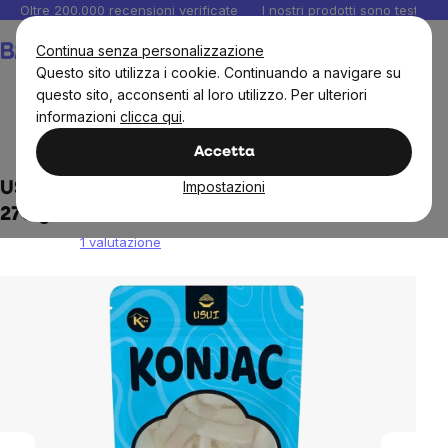
Salta
Oltre 200.000 recensioni verificate
I nostri prodotti sono testati i
al
Carrello
Continua senza personalizzazione
contenuto
Questo sito utilizza i cookie. Continuando a navigare su
questo sito, acconsenti al loro utilizzo. Per ulteriori
informazioni
clicca qui
.
Alimenti
Cucinare e cuocere
Accetta
Impostazioni
USUI Konjac, penne di konjac in salamoia,
270 g
1 valutazione
The
average
product
rating
is
5,0
out
of
5
stars.