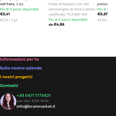
dall'Italia, 2 pz.
Pesto al basilico con olio
pomodoro, 
Più di 5 pezzi disponibili
extravergine di oliva e pinoli /
Più di 5 pez
certificato *CZ-BIO-001
€2,41
€5,67
Più di 5 pezzi disponibili
Prezzo
Prezzo
€1,21 / 1 pz
€1,62 / 100
unitario:
€4,86
unitario:
da
Footer
Informazioni per te
Sulla nostra azienda
I nostri progetti
Contatti
+39 0471 1775621
Lun-Ven: 8:00-16:00
info@brainmarket.it