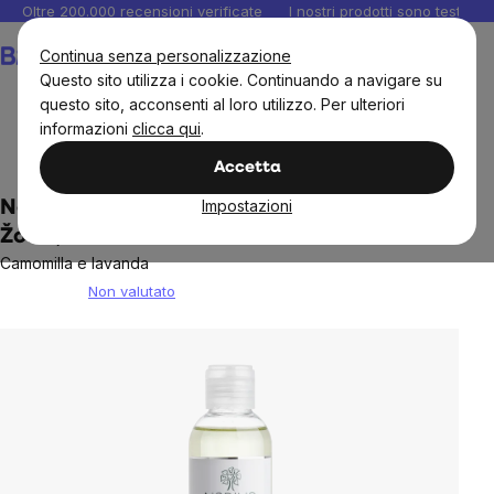
Salta
Oltre 200.000 recensioni verificate
I nostri prodotti sono testati i
al
Carrello
Continua senza personalizzazione
contenuto
Questo sito utilizza i cookie. Continuando a navigare su
questo sito, acconsenti al loro utilizzo. Per ulteriori
informazioni
clicca qui
.
Bambini
Cosmetici
Accetta
Impostazioni
Nobilis Tilia Olio da massaggio per bambini
Žofie, 200 ml
Camomilla e lavanda
Non valutato
The
average
product
rating
is
0,0
out
of
5