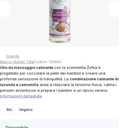
stars.
Guarda
Marca:
Nobilis Tilia
Codice:
135804
Olio da massaggio calmante
con la scimmietta Žofka è
progettato per coccolare la pelle dei bambini e creare una
profonda sensazione di tranquillità. La
combinazione calmante di
lavanda e camomilla
aiuta a rilasciare la tensione fisica, calma i
pensieri avventurosi e prepara i bambini a un riposo sereno.
Informazioni dettagliate
Bio
Vegano
Disponibile