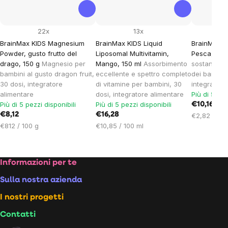
22x
13x
BrainMax KIDS Magnesium
BrainMax KIDS Liquid
BrainMax KI
Powder, gusto frutto del
Liposomal Multivitamin,
Pesca, 120
drago, 150 g
Magnesio per
Mango, 150 ml
Assorbimento
sostanze p
bambini al gusto dragon fruit,
eccellente e spettro completo
dei bambini
30 dosi, integratore
di vitamine per bambini, 30
integratore
alimentare
dosi, integratore alimentare
Più di 5 pez
Più di 5 pezzi disponibili
Più di 5 pezzi disponibili
€10,16
€8,12
€16,28
Prezzo
€2,82 / 100
Prezzo
Prezzo
unitario:
€812 / 100 g
€10,85 / 100 ml
unitario:
unitario:
Footer
Informazioni per te
Sulla nostra azienda
I nostri progetti
Contatti