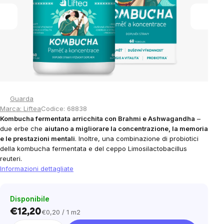
stars.
Guarda
Marca:
Liftea
Codice:
68838
Kombucha fermentata arricchita con Brahmi e Ashwagandha
–
due erbe che
aiutano a migliorare la concentrazione, la memoria
e le prestazioni mentali
. Inoltre, una combinazione di probiotici
della kombucha fermentata e del ceppo Limosilactobacillus
reuteri.
Informazioni dettagliate
Disponibile
€12,20
€0,20 / 1 m2
Prezzo