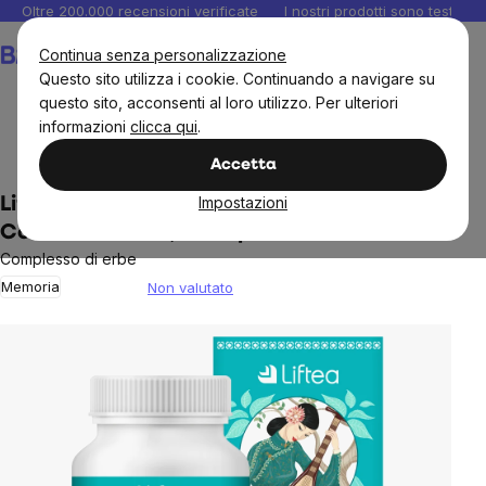
Salta
Oltre 200.000 recensioni verificate
I nostri prodotti sono testati i
al
Carrello
Continua senza personalizzazione
contenuto
Questo sito utilizza i cookie. Continuando a navigare su
questo sito, acconsenti al loro utilizzo. Per ulteriori
informazioni
clicca qui
.
Obiettivi
Accetta
Impostazioni
Liftea Kombucha - Memoria e
Concentrazione, 60 capsule
Complesso di erbe
Memoria
Non valutato
The
average
product
rating
is
0,0
out
of
5