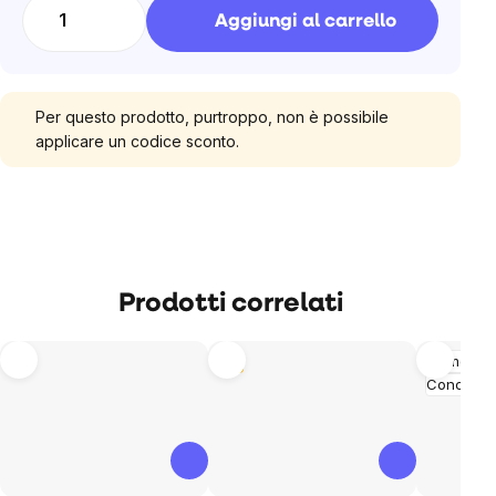
unitario:
Aggiungi al carrello
Per questo prodotto, purtroppo, non è possibile
applicare un codice sconto.
Prodotti correlati
Tip
Memoria
Concentr