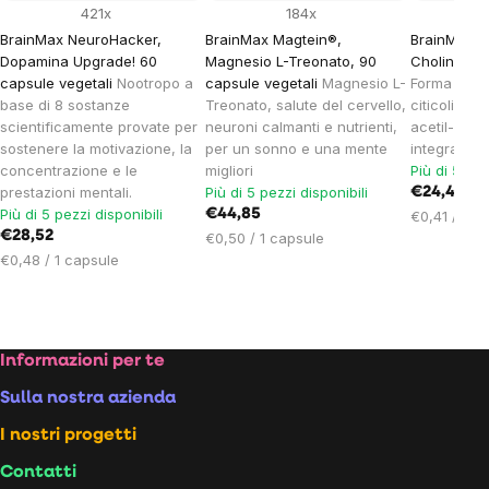
421x
184x
BrainMax NeuroHacker,
BrainMax Magtein®,
BrainMax 
Dopamina Upgrade! 60
Magnesio L-Treonato, 90
Choline, 60
capsule vegetali
Nootropo a
capsule vegetali
Magnesio L-
Forma natur
base di 8 sostanze
Treonato, salute del cervello,
citicolina 
scientificamente provate per
neuroni calmanti e nutrienti,
acetil-L-car
sostenere la motivazione, la
per un sonno e una mente
integratore
concentrazione e le
migliori
Più di 5 pez
prestazioni mentali.
Più di 5 pezzi disponibili
€24,44
Più di 5 pezzi disponibili
€44,85
Prezzo
€0,41 / 1 c
€28,52
Prezzo
unitario:
€0,50 / 1 capsule
Prezzo
unitario:
€0,48 / 1 capsule
unitario:
Footer
Informazioni per te
Sulla nostra azienda
I nostri progetti
Contatti