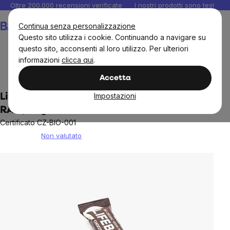
Salta
Oltre 200.000 recensioni verificate
I nostri prodotti sono testati i
al
Carrello
Continua senza personalizzazione
contenuto
Questo sito utilizza i cookie. Continuando a navigare su
questo sito, acconsenti al loro utilizzo. Per ulteriori
informazioni
clicca qui
.
Alimenti
Snacks e cioccolata
Stick e biscotti proteici
Accetta
Impostazioni
LifeFood - Barretta di cioccolato Lifebar,
RAW, 47 g
Certificato CZ-BIO-001
Non valutato
The
average
product
rating
is
0,0
out
of
5