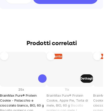
Prodotti correlati
Esaurito
Esaurito
Dettagli
25x
11x
BrainMax Pure® Protein
BrainMax Pure® Protein
BrainMax P
Cookie - Pistacchio e
Cookie, Apple Pie, Torta di
Cookie, ara
cioccolato bianco, BIO, 60 g
mele, BIO, 60 g
Biscotto
cioccolato,
Biscotto proteico con
proteico con mele /
proteico co