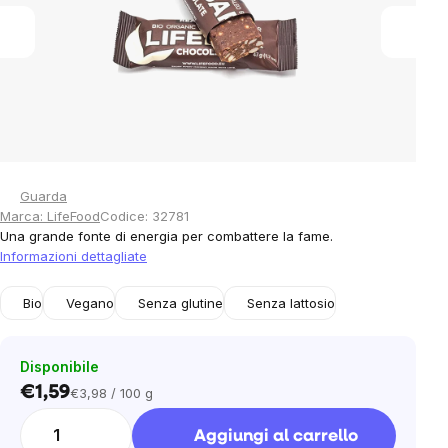
stars.
Guarda
Marca:
LifeFood
Codice:
32781
Una grande fonte di energia per combattere la fame.
Informazioni dettagliate
Bio
Vegano
Senza glutine
Senza lattosio
Disponibile
€1,59
€3,98 / 100 g
Prezzo
unitario:
Aggiungi al carrello