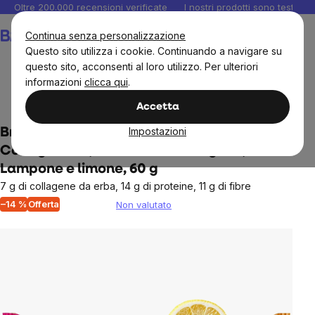
Salta
Oltre 200.000 recensioni verificate
I nostri prodotti sono testati i
al
Carrello
Continua senza personalizzazione
contenuto
Questo sito utilizza i cookie. Continuando a navigare su
questo sito, acconsenti al loro utilizzo. Per ulteriori
informazioni
clicca qui
.
Alimenti
Snacks e cioccolata
Stick e biscotti proteici
Accetta
Impostazioni
BrainMax Pure® Raspberry & Lemon
Collagen Bar, Barretta di collagene,
Lampone e limone, 60 g
7 g di collagene da erba, 14 g di proteine, 11 g di fibre
–14 %
Offerta
Non valutato
The
average
product
rating
is
0,0
out
of