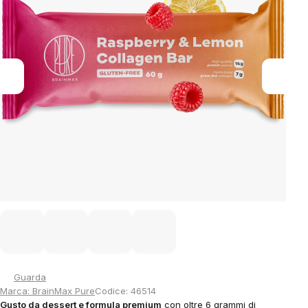
5
stars.
Guarda
Marca:
BrainMax Pure
Codice:
46514
Gusto da dessert e formula premium
con oltre 6 grammi di