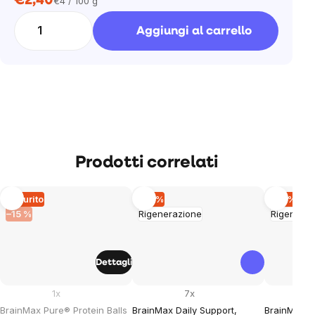
€2,40
€4 / 100 g
Prezzo
unitario:
Aggiungi al carrello
Prodotti correlati
Esaurito
–15 %
–15 %
–15 %
Rigenerazione
Rigeneraz
Dettagli
1x
7x
BrainMax Pure® Protein Balls
BrainMax Daily Support,
BrainMax Da