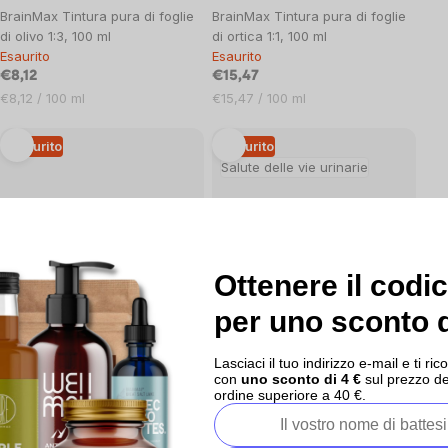
BrainMax Tintura pura di foglie
BrainMax Tintura pura di foglie
di olivo 1:3, 100 ml
di ortica 1:1, 100 ml
Esaurito
Esaurito
€8,12
€15,47
Prezzo
Prezzo
€8,12 / 100 ml
€15,47 / 100 ml
unitario:
unitario:
Esaurito
Esaurito
Salute delle vie urinarie
Dettaglio
Dettaglio
Ottenere il codi
3x
0x
per uno sconto d
BrainMax Tintura pura di
BrainMax Tintura pura di radice
Chanca piedra 1:5, 100 ml
di ginestra 1:3, 100 ml
Esaurito
Esaurito
Lasciaci il tuo indirizzo e-mail e ti 
€11,39
€10,16
con
uno sconto di 4 €
sul prezzo de
ordine superiore a 40 €.
Prezzo
Prezzo
€11,39 / 100 ml
€10,16 / 100 ml
unitario:
unitario:
Esaurito
Esaurito