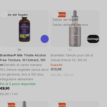
List
Salute del fegato
Esaurito
Salute del fegato
of
Salute delle vie urinarie
products
Dettagli
0x
0x
BrainMax® Milk Thistle Alcohol
BrainMax Tartufo puro (tè di
Free Tincture, 10:1 Extract, 100
Giava) tintura 1:5, 100 ml
ml
Estratto di cardo mariano
Esaurito
10:1, tintura vegetale senza alcol
€10,98
con glicerina, fino a 100 dosi,
Prezzo
€10,98 / 100 ml
integratore alimentare
unitario:
Più di 5 pezzi disponibili
€8,90
Prezzo
€0,09 / 1 ml
unitario:
Esaurito
Esaurito