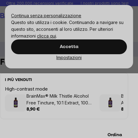
Salta
Oltre 200.000 recensioni verificate
I nostri prodotti sono testati i
al
Carrello
Continua senza personalizzazione
contenuto
Questo sito utilizza i cookie. Continuando a navigare su
questo sito, acconsenti al loro utilizzo. Per ulteriori
informazioni
clicca qui
.
BrainMax
Brainmax Pure
Tintura
Fegato, reni e
Accetta
sistema urinario
Impostazioni
Fegato, reni e sistema urinario
I PIÙ VENDUTI
High-contrast mode
BrainMax® Milk Thistle Alcohol
BrainMa
Free Tincture, 10:1 Extract, 100
Alcohol 
ml
100 ml
8,90 €
8,90 €
Ordina