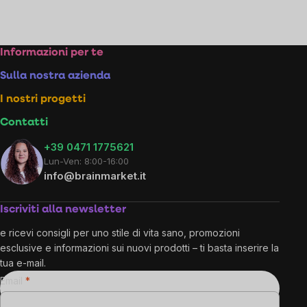
Listing
controls
Footer
Informazioni per te
Sulla nostra azienda
I nostri progetti
Contatti
+39 0471 1775621
Lun-Ven: 8:00-16:00
info@brainmarket.it
Iscriviti alla newsletter
e ricevi consigli per uno stile di vita sano, promozioni
esclusive e informazioni sui nuovi prodotti – ti basta inserire la
tua e-mail.
Email