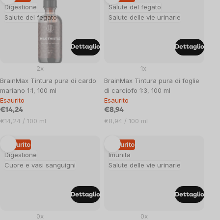
Digestione
Salute del fegato
Salute del fegato
Salute delle vie urinarie
Dettaglio
Dettaglio
2x
1x
BrainMax Tintura pura di cardo
BrainMax Tintura pura di foglie
mariano 1:1, 100 ml
di carciofo 1:3, 100 ml
Esaurito
Esaurito
€14,24
€8,94
Prezzo
Prezzo
€14,24 / 100 ml
€8,94 / 100 ml
unitario:
unitario:
Esaurito
Esaurito
Digestione
Imunita
Cuore e vasi sanguigni
Salute delle vie urinarie
Dettaglio
Dettaglio
0x
0x