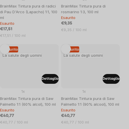
BrainMax Tintura pura di radici
BrainMax Tintura pura di
di Pau D'Arco (Lapacho) 1:1, 100
rosmarino 1:3, 100 ml
ml
Esaurito
Esaurito
€9,35
€17,51
Prezzo
€9,35 / 100 ml
Prezzo
unitario:
€17,51 / 100 ml
unitario:
Esaurito
Esaurito
La salute degli uomini
La salute degli uomini
Dettaglio
Dettaglio
1x
1x
BrainMax Tintura pura di Saw
BrainMax Tintura pura di Saw
Palmetto 1:1 (60% alcol), 100 ml
Palmetto 1:1 (90% alcool), 100 ml
Esaurito
Esaurito
€40,77
€40,77
Prezzo
Prezzo
€40,77 / 100 ml
€40,77 / 100 ml
unitario:
unitario: