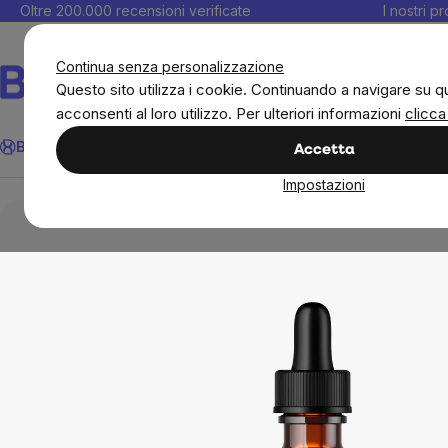
Salta
Oltre 200.000 recensioni verificate
I nostri p
al
C
contenuto
Continua senza personalizzazione
Questo sito utilizza i cookie. Continuando a navigare su q
acconsenti al loro utilizzo. Per ulteriori informazioni
clicca
BrainMax Tintura pura di radice di ginestra 1:3, 100 m
Cerca
BrainMax
Donne
Obiettivi
Novità
Alimenti
Alimentazione 
Accetta
Panoramica
Descrizione
Prodotti correlati
Rec
Impostazioni
Integratori e vitamine
Tintura
BrainMax Tintu