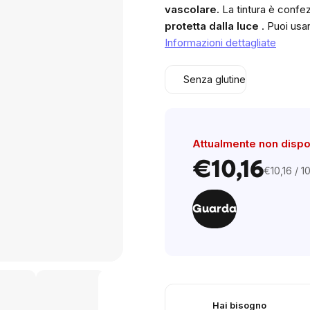
vascolare.
La tintura è confez
protetta dalla luce
. Puoi usa
Informazioni dettagliate
Senza glutine
Attualmente non dispo
€10,16
€10,16 / 1
Prezzo
unitario:
Guarda
Hai bisogno