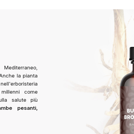
l Mediterraneo,
. Anche la pianta
ll'erboristeria
 millenni come
lla salute più
ambe pesanti,