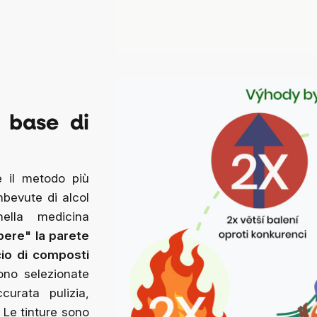
a base di
e il metodo più
mbevute di alcol
ella medicina
ere" la parete
scio di composti
ono selezionate
curata pulizia,
Le tinture sono