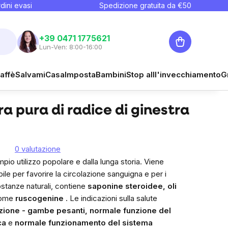
dini evasi
Spedizione gratuita da €
50
Carrello
+39 0471 1775621
Lun-Ven: 8:00-16:00
€10,16
affè
Salvami
Casa
Imposta
Bambini
Stop alll'invecchiamento
G
Guarda
Prezzo unitario:
€10,16 / 100 ml
a pura di radice di ginestra
0 valutazione
pio utilizzo popolare e dalla lunga storia. Viene
le per favorire la circolazione sanguigna e per i
sostanze naturali, contiene
saponine steroidee, oli
come
ruscogenine
. Le indicazioni sulla salute
azione - gambe pesanti, normale funzione del
ca
e
normale funzionamento del sistema