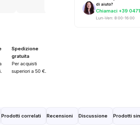
di aiuto?
Chiamaci +39 0471
Lun-Ven: 8:00-16:00
e
Spedizione
gratuita
a
Per acquisti
.
superiori a 50 €.
Prodotti correlati
Recensioni
Discussione
Prodotti sim