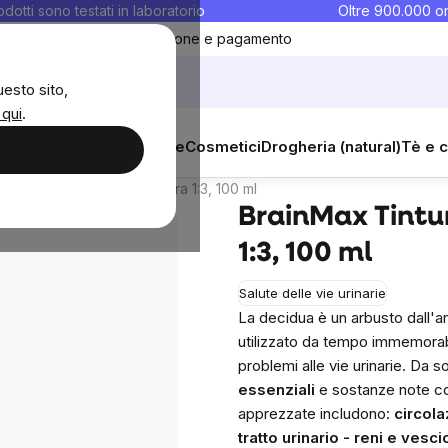
rodotti sono testati in laboratorio
Oltre 900.000 or
ontatti
Preferiti
Blog
Spedizione e pagamento
uesto sito,
 qui
.
l
sana
Integratori e vitamine
Cosmetici
Drogheria (natural)
Tè e c
ensioni
Discussione
Prodotti simili
ra pura di radice di ginestra 1:3, 100 ml
BrainMax Tintur
1:3, 100 ml
Salute delle vie urinarie
La decidua è un arbusto dall'am
utilizzato da tempo immemorabi
problemi alle vie urinarie. Da 
essenziali
e sostanze note 
apprezzate includono:
circol
tratto urinario - reni e vesci