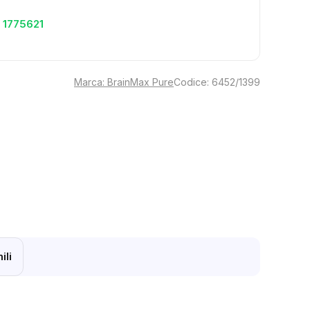
 1775621
Marca:
BrainMax Pure
Codice:
6452/1399
ili