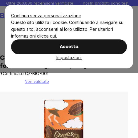
Salta
Oltre 200.000 recensioni verificate
I nostri prodotti sono testati i
al
Carrello
Continua senza personalizzazione
contenuto
Questo sito utilizza i cookie. Continuando a navigare su
questo sito, acconsenti al loro utilizzo. Per ulteriori
informazioni
clicca qui
.
Alimenti
Snacks e cioccolata
Cioccolatini e dolci
Accetta
Impostazioni
Cioccolatini dal cielo - Cioccolato
fondente biologico 72%, 100g
*Certificato CZ-BIO-001
Non valutato
The
average
product
rating
is
0,0
out
of
5