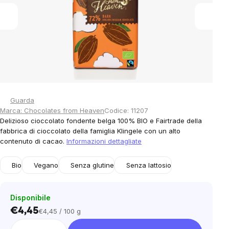
stars.
Guarda
Marca:
Chocolates from Heaven
Codice:
11207
Delizioso cioccolato fondente belga 100% BIO e Fairtrade della
fabbrica di cioccolato della famiglia Klingele con un alto
contenuto di cacao.
Informazioni dettagliate
Bio
Vegano
Senza glutine
Senza lattosio
Disponibile
€4,45
€4,45 / 100 g
Prezzo
unitario: