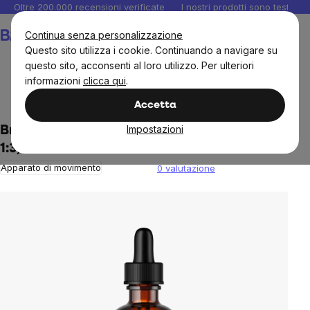
Salta
Oltre 200.000 recensioni verificate
I nostri prodotti sono testati i
al
Carrello
Continua senza personalizzazione
contenuto
Questo sito utilizza i cookie. Continuando a navigare su
questo sito, acconsenti al loro utilizzo. Per ulteriori
informazioni
clicca qui
.
Integratori e vitamine
Tintura
Accetta
Impostazioni
BrainMax Tintura pura di zucchetto cinese
1:3, 100 ml
Apparato di movimento
0 valutazione