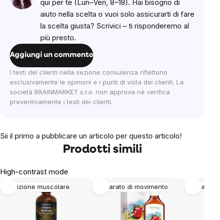
qui per te (Lun–Ven, 8–18). Hai bisogno di
aiuto nella scelta o vuoi solo assicurarti di fare
la scelta giusta? Scrivici – ti risponderemo al
più presto.
Aggiungi un commento
I testi dei clienti nella sezione consulenza riflettono
esclusivamente le opinioni e i punti di vista dei clienti. La
società BRAINMARKET s.r.o. non approva né verifica
preventivamente i testi dei clienti.
Sii il primo a pubblicare un articolo per questo articolo!
Prodotti simili
High-contrast mode
Nutrizione muscolare
Apparato di movimento
Apparato 