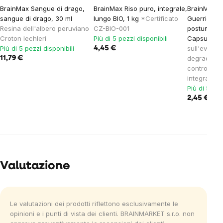
BrainMax Sangue di drago,
BrainMax Riso puro, integrale,
BrainMax 
sangue di drago, 30 ml
lungo BIO, 1 kg
*Certificato
Guerriero 
Resina dell'albero peruviano
CZ-BIO-001
postumi da 
Croton lechleri
Più di 5 pezzi disponibili
Capsule
Fo
Più di 5 pezzi disponibili
sull'eviden
4,45 €
degradazion
11,79 €
controllo d
integratore
Più di 5 pez
2,45 €
4,09
Valutazione
Le valutazioni dei prodotti riflettono esclusivamente le
opinioni e i punti di vista dei clienti. BRAINMARKET s.r.o. non