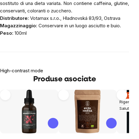
sostituto di una dieta variata. Non contiene caffeina, glutine,
conservanti, coloranti o zucchero.
Distributore:
Votamax s.r.o., Hladnovská 83/93, Ostrava
Magazzinaggio:
Conservare in un luogo asciutto e buio.
Peso:
100ml
High-contrast mode
Produse asociate
-40 %
Rigeneraz
Salute del