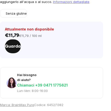
aggiungerlo all'acqua o al succo.
Informazioni dettagliate
Senza glutine
Attualmente non disponibile
€11,79
€11,79 / 100 ml
Prezzo
unitario:
Guarda
Hai bisogno
di aiuto?
Chiamaci +39 0471 1775621
Lun-Ven: 8:00-16:00
Marca:
BrainMax Pure
Codice:
6452/1382