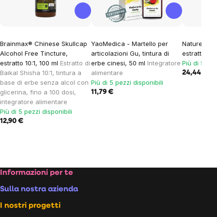
Brainmax® Chinese Skullcap
YaoMedica - Martello per
Nature's A
Alcohol Free Tincture,
articolazioni Gu, tintura di
estratto di
estratto 10:1, 100 ml
Estratto di
erbe cinesi, 50 ml
Integratore
Più di 5 pez
Baikal Shisha 10:1, tintura a
alimentare
24,44 €
base di erbe senza alcol con
Più di 5 pezzi disponibili
glicerina, fino a 100 dosi,
11,79 €
integratore alimentare
Più di 5 pezzi disponibili
12,90 €
Footer
Informazioni per te
Sulla nostra azienda
I nostri progetti