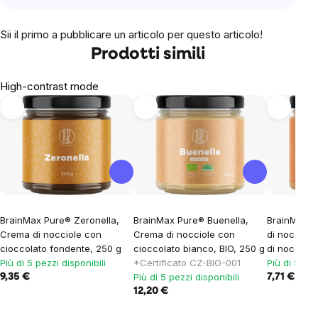
Sii il primo a pubblicare un articolo per questo articolo!
Prodotti simili
High-contrast mode
BrainMax Pure® Zeronella,
BrainMax Pure® Buenella,
BrainMax C
Crema di nocciole con
Crema di nocciole con
di nocciol
cioccolato fondente, 250 g
cioccolato bianco, BIO, 250 g
di nocciole
Più di 5 pezzi disponibili
*Certificato CZ-BIO-001
Più di 5 pez
Più di 5 pezzi disponibili
9,35 €
7,71 €
12,20 €