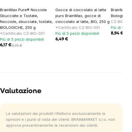
BrainMax Pure® Nocciole
Gocce di cioccolato al latte
BrainMax P
Sbucciate e Tostate,
puro BrainMax, gocce di
Biologico,
Nocciole, sbucciate, tostate,
cioccolato al latte, BIO, 250 g
CZ-BIO-001
BIOLOGICHE, 250 g
*Certificato CZ-BIO-001
Più di 5 pez
*Certificato CZ-BIO-001
Più di 5 pezzi disponibili
8,94 €
Più di 5 pezzi disponibili
6,49 €
6,17 €
7,71 €
Valutazione
Le valutazioni dei prodotti riflettono esclusivamente le
opinioni e i punti di vista dei clienti. BRAINMARKET s.r.o. non
approva preventivamente le recensioni dei clienti.