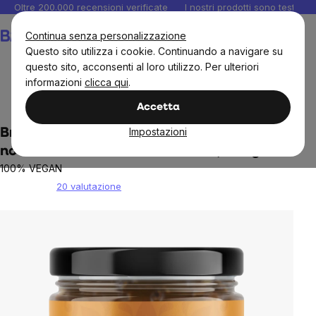
Salta
Oltre 200.000 recensioni verificate
I nostri prodotti sono testati i
al
Carrello
Continua senza personalizzazione
contenuto
Questo sito utilizza i cookie. Continuando a navigare su
questo sito, acconsenti al loro utilizzo. Per ulteriori
informazioni
clicca qui
.
Alimenti
Burro di noci
Burro di noci
Accetta
Impostazioni
BrainMax Pure® Veganella, Crema di
nocciole con cioccolato al latte, 250 g
100% VEGAN
20 valutazione