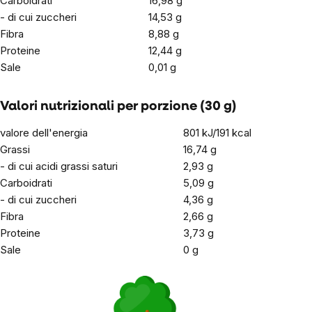
Carboidrati
16,98 g
- di cui zuccheri
14,53 g
Fibra
8,88 g
Proteine
12,44 g
Sale
0,01 g
Valori nutrizionali per porzione (30 g)
valore dell'energia
801 kJ/191
kcal
Grassi
16,74 g
- di cui acidi grassi saturi
2,93 g
Carboidrati
5,09 g
- di cui zuccheri
4,36 g
Fibra
2,66 g
Proteine
3,73
g
Sale
0 g