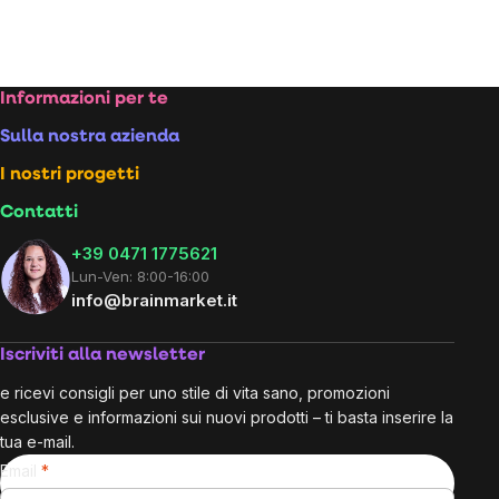
Footer
Informazioni per te
Sulla nostra azienda
I nostri progetti
Contatti
+39 0471 1775621
Lun-Ven: 8:00-16:00
info@brainmarket.it
Iscriviti alla newsletter
e ricevi consigli per uno stile di vita sano, promozioni
esclusive e informazioni sui nuovi prodotti – ti basta inserire la
tua e-mail.
Email