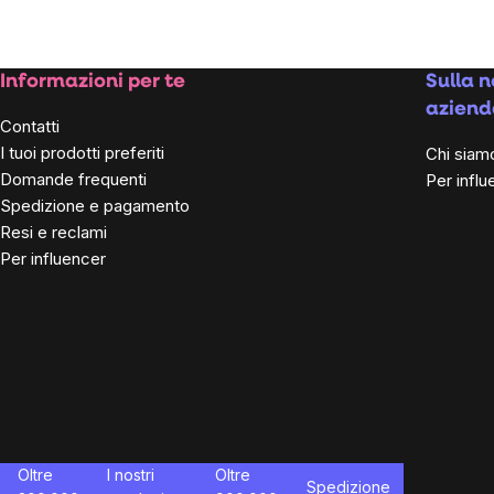
Footer
Informazioni per te
Sulla n
aziend
Contatti
I tuoi prodotti preferiti
Chi siam
Domande frequenti
Per influ
Spedizione e pagamento
Resi e reclami
Per influencer
Oltre
I nostri
Oltre
Spedizione