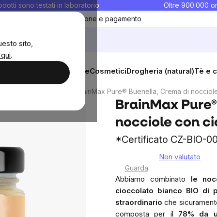
rodotti sono testati in laboratorio
Oltre 900.000 or
ontatti
Preferiti
Blog
Spedizione e pagamento
uesto sito,
 qui
.
sana
Integratori e vitamine
Cosmetici
Drogheria (natural)
Tè e c
Burro di nocciola
BrainMax Pure® Buenella, Crema di nocciole
BrainMax Pure®
nocciole con ci
*Certificato CZ-BIO-00
Non valutato
The
Guarda
average
Abbiamo combinato
le noc
product
cioccolato bianco BIO di 
rating
straordinario
che sicuramen
is
composta per il
78% da u