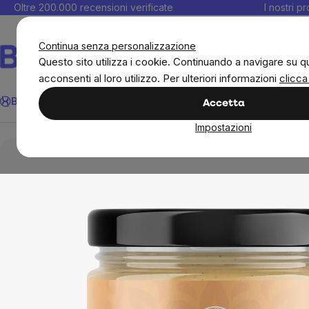
Salta
Oltre 200.000 recensioni verificate
I nostri p
al
C
contenuto
Continua senza personalizzazione
Questo sito utilizza i cookie. Continuando a navigare su q
acconsenti al loro utilizzo. Per ulteriori informazioni
clicca
Cerca
BrainMax
Donne
Obiettivi
Novità
Alimenti
Alimentazione 
Accetta
Impostazioni
BrainMax
Brainmax Pure
Burro di noci