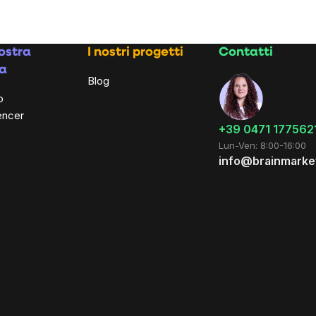
ostra
I nostri progetti
Contatti
a
Blog
o
encer
+39 0471 177562
Lun-Ven: 8:00-16:00
info@brainmarket