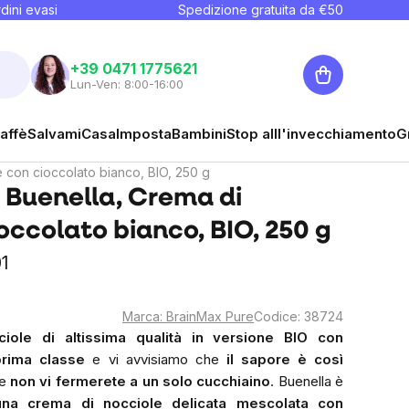
dini evasi
Spedizione gratuita da €
50
Carrello
+39 0471 1775621
Lun-Ven: 8:00-16:00
affè
Salvami
Casa
Imposta
Bambini
Stop alll'invecchiamento
G
 con cioccolato bianco, BIO, 250 g
 Buenella, Crema di
occolato bianco, BIO, 250 g
1
Marca:
BrainMax Pure
Codice:
38724
ciole di altissima qualità in versione BIO con
prima classe
e vi avvisiamo che
il sapore è così
te
non vi fermerete a un solo cucchiaino
. Buenella è
na crema di nocciole delicata mescolata con