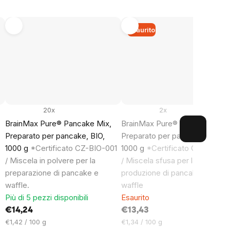
Esaurito
20x
2x
BrainMax Pure® Pancake Mix,
BrainMax Pure® Crepes Mix,
Preparato per pancake, BIO,
Preparato per pancake, BIO,
1000 g
*Certificato CZ-BIO-001
1000 g
*Certificato CZ-BIO-00
/ Miscela in polvere per la
/ Miscela sfusa per la
preparazione di pancake e
produzione di pancake, frittelle
waffle.
waffle
Più di 5 pezzi disponibili
Esaurito
€14,24
€13,43
Prezzo
Prezzo
€1,42 / 100 g
€1,34 / 100 g