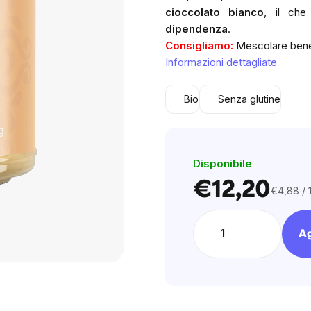
0,0
cioccolato bianco
, il che
out
dipendenza
.
of
Consigliamo:
Mescolare bene
5
Informazioni dettagliate
stars.
Bio
Senza glutine
Disponibile
€12,20
€4,88 / 
Prezzo
unitario:
Ag