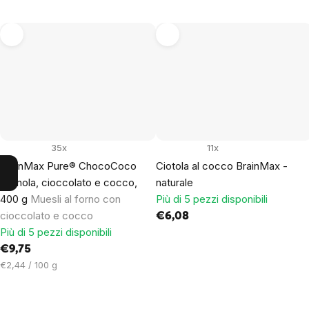
35x
11x
BrainMax Pure® ChocoCoco
Ciotola al cocco BrainMax -
Granola, cioccolato e cocco,
naturale
400 g
Muesli al forno con
Più di 5 pezzi disponibili
cioccolato e cocco
€6,08
Più di 5 pezzi disponibili
€9,75
Prezzo
€2,44 / 100 g
unitario: