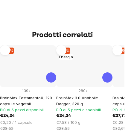
Prodotti correlati
–15 %
–15 %
–15 %
Energia
139x
280x
BrainMax Testamento®, 120
BrainMax 3.0 Anabolic
BrainMax T
capsule vegetali
Dagger, 320 g
capsule veg
Più di 5 pezzi disponibili
Più di 5 pezzi disponibili
Più di 5 pez
€24,24
€24,24
€27,72
Prezzo
Prezzo
Prezzo
€0,20 / 1 capsule
€7,58 / 100 g
€0,28 / 1 c
unitario:
unitario:
unitario:
€28,52
€28,52
€32,61