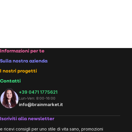
Footer
Informazioni per te
Sulla nostra azienda
I nostri progetti
Contatti
+39 0471 1775621
Lun-Ven: 8:00-16:00
info@brainmarket.it
Iscriviti alla newsletter
e ricevi consigli per uno stile di vita sano, promozioni