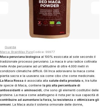
stars.
Guarda
Marca:
BrainMax Pure
Codice:
99977
Maca peruviana biologica
al 100% essiccata al sole secondo il
tradizionale processo peruviano. La maca è una radice coltivata
nelle Ande peruviane ad un'altitudine di oltre 4.000 metri in
condizioni climatiche difficili. Gli Inca adoravano la maca come
pianta sacra e la usavano sia come cibo che come medicinale.
La Maca Rossa
è associata alla
salute della prostata
e, tra tutte
le specie di Maca, contiene
la più alta percentuale di
antiossidanti
e
aminoacidi
, che sono gli elementi costitutivi delle
proteine.
La maca come adattogeno è nota per la sua capacità di
contribuire
ad aumentare la forza, la resistenza
e
ottimizzare gli
ormoni
. La Maca aiuta il sistema ormonale delle donne,