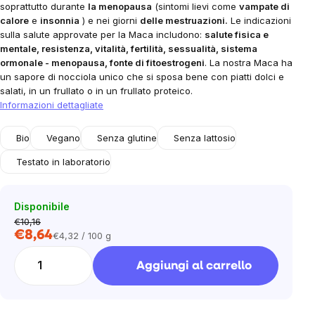
soprattutto durante
la menopausa
(sintomi lievi come
vampate di
calore
e
insonnia
) e nei giorni
delle mestruazioni.
Le indicazioni
sulla salute approvate per la Maca includono:
salute fisica e
mentale, resistenza, vitalità, fertilità, sessualità, sistema
ormonale - menopausa, fonte di fitoestrogeni
. La nostra Maca ha
un sapore di nocciola unico che si sposa bene con piatti dolci e
salati, in un frullato o in un frullato proteico.
Informazioni dettagliate
Bio
Vegano
Senza glutine
Senza lattosio
Testato in laboratorio
Disponibile
€10,16
€8,64
€4,32 / 100 g
Prezzo
unitario:
Aggiungi al carrello