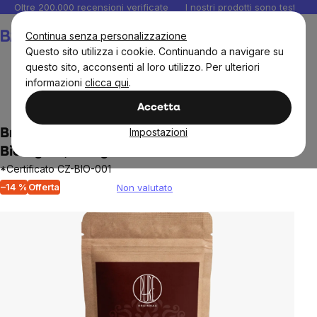
Salta
Oltre 200.000 recensioni verificate
I nostri prodotti sono testati i
al
Carrello
Continua senza personalizzazione
contenuto
Questo sito utilizza i cookie. Continuando a navigare su
questo sito, acconsenti al loro utilizzo. Per ulteriori
informazioni
clicca qui
.
Integratori e vitamine
Accetta
Impostazioni
BrainMax Maca Rossa Pura in Polvere
Biologica, 200 g
*Certificato CZ-BIO-001
–14 %
Offerta
Non valutato
The
average
product
rating
is
0,0
out
of
5