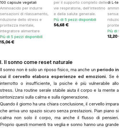
100 capsule vegetali
per il supporto completo delle
di L-teanin
Aminoacido per indurre
vie respiratorie, dell'intestino
amminoacid
sensazioni di rilassamento,
e della salute generale.
sensazioni 
riduzione dello stress e
Più di 5 pezzi disponibili
riduzione d
prontezza mentale,
prontezza 
56,68 €
integratore alimentare
Più di 5 pez
Più di 5 pezzi disponibili
12,20 €
15,06 €
I. Il sonno come reset naturale
Il sonno non è solo un riposo fisico, ma anche un
periodo in
cui il cervello elabora esperienze ed emozioni
. Se è
interrotto o insufficiente, la psiche è più vulnerabile allo
stress. Una routine serale stabile aiuta il corpo e la mente a
sintonizzarsi sulla calma e sulla rigenerazione.
Quando il giorno ha una chiara conclusione, il cervello impara
che arriva uno spazio sicuro senza prestazioni. Pian piano si
calma non solo il corpo, ma anche il flusso di pensieri.
Proprio questi momenti tra veglia e sonno hanno una grande