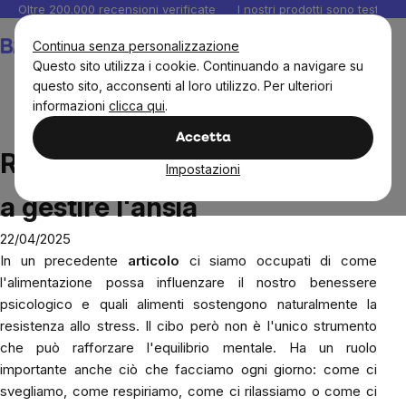
Salta
Oltre 200.000 recensioni verificate
I nostri prodotti sono testati i
al
Carrello
Continua senza personalizzazione
contenuto
Questo sito utilizza i cookie. Continuando a navigare su
questo sito, acconsenti al loro utilizzo. Per ulteriori
informazioni
clicca qui
.
Blog
Rituali quotidiani che aiutano a gestire l'ansia
Accetta
Rituali quotidiani che aiutano
Impostazioni
a gestire l'ansia
22/04/2025
In un precedente
articolo
ci siamo occupati di come
l'alimentazione possa influenzare il nostro benessere
psicologico e quali alimenti sostengono naturalmente la
resistenza allo stress. Il cibo però non è l'unico strumento
che può rafforzare l'equilibrio mentale. Ha un ruolo
importante anche ciò che facciamo ogni giorno: come ci
svegliamo, come respiriamo, come ci rilassiamo o come ci