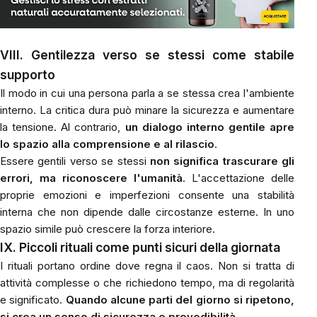
VIII. Gentilezza verso se stessi come stabile
supporto
Il modo in cui una persona parla a se stessa crea l'ambiente
interno. La critica dura può minare la sicurezza e aumentare
la tensione. Al contrario,
un dialogo interno gentile apre
lo spazio alla comprensione e al rilascio
.
Essere gentili verso se stessi
non significa trascurare gli
errori, ma riconoscere l'umanità
. L'accettazione delle
proprie emozioni e imperfezioni consente una stabilità
interna che non dipende dalle circostanze esterne. In uno
spazio simile può crescere la forza interiore.
IX. Piccoli rituali come punti sicuri della giornata
I rituali portano ordine dove regna il caos. Non si tratta di
attività complesse o che richiedono tempo, ma di regolarità
e significato.
Quando alcune parti del giorno si ripetono,
si crea un senso di sicurezza e prevedibilità
.