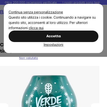
Salta
Oltre 200.000 recensioni verificate
I nostri prodotti sono testati i
al
Carrello
Continua senza personalizzazione
contenuto
Questo sito utilizza i cookie. Continuando a navigare su
questo sito, acconsenti al loro utilizzo. Per ulteriori
informazioni
clicca qui
.
Tè e caffè
Accessori per il tè
Yerba
Calabastia
Accetta
Impostazioni
Calabash in ceramica Verde Mate Winter
time, 350 ml
Non valutato
The
average
product
rating
is
0,0
out
of
5
stars.