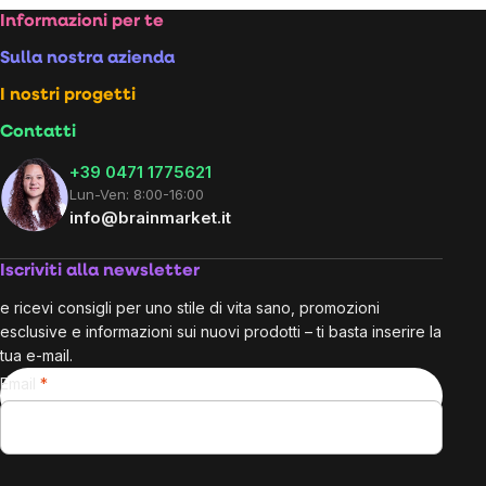
Footer
Informazioni per te
Sulla nostra azienda
I nostri progetti
Contatti
+39 0471 1775621
Lun-Ven: 8:00-16:00
info@brainmarket.it
Iscriviti alla newsletter
e ricevi consigli per uno stile di vita sano, promozioni
esclusive e informazioni sui nuovi prodotti – ti basta inserire la
tua e-mail.
Email