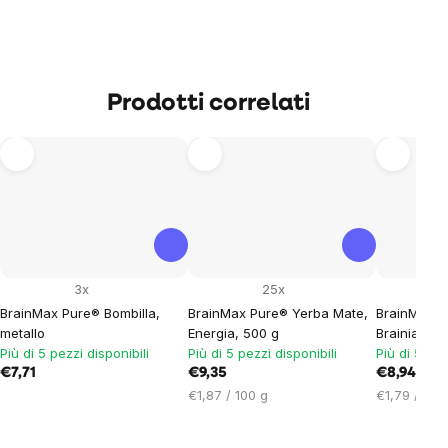
Prodotti correlati
3x
25x
BrainMax Pure® Bombilla,
BrainMax Pure® Yerba Mate,
BrainMax P
metallo
Energia, 500 g
Brainiac, 5
Più di 5 pezzi disponibili
Più di 5 pezzi disponibili
Più di 5 pez
€7,71
€9,35
€8,94
Prezzo
Prezzo
€1,87 / 100 g
€1,79 / 100
unitario:
unitario: