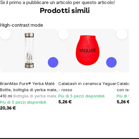
Sii il primo a pubblicare un articolo per questo articolo!
Prodotti simili
High-contrast mode
BrainMax Pure® Yerba Maté
Calabash in ceramica Yaguar
Calabash in
Bottle, bottiglia di yerba mate,
- rosso
con iscrizi
410 ml
Bottiglia di yerba mate
Più di 5 pezzi disponibili
Più di 5 pez
Più di 5 pezzi disponibili
5,26 €
5,26 €
20,36 €