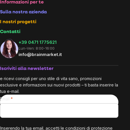
Footer
Informazioni per te
Sulla nostra azienda
I nostri progetti
Contatti
+39 0471 1775621
Lun-Ven: 8:00-16:00
info@brainmarket.it
Iscriviti alla newsletter
e ricevi consigli per uno stile di vita sano, promozioni
esclusive e informazioni sui nuovi prodotti – ti basta inserire la
tua e-mail.
Email
Inserendo la tua email, accetti le
condizioni di protezione