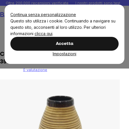
Salta
Oltre 200.000 recensioni verificate
I nostri prodotti sono testati i
al
Carrello
Continua senza personalizzazione
contenuto
Questo sito utilizza i cookie. Continuando a navigare su
questo sito, acconsenti al loro utilizzo. Per ulteriori
informazioni
clicca qui
.
Tè e caffè
Accessori per il tè
Yerba
Calabastia
Accetta
Impostazioni
Calabash in ceramica Standard Natural
350ml
0 valutazione