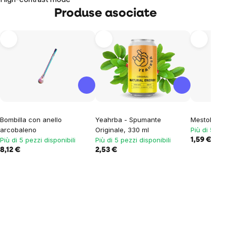
Produse asociate
Bombilla con anello
Yeahrba - Spumante
Mestolo di 
arcobaleno
Originale, 330 ml
Più di 5 pez
Più di 5 pezzi disponibili
Più di 5 pezzi disponibili
1,59 €
8,12 €
2,53 €