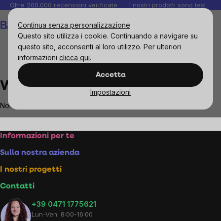
Salta
Oltre 200.000 recensioni verificate
I nostri prodotti sono testati i
al
Carrello
Continua senza personalizzazione
contenuto
Questo sito utilizza i cookie. Continuando a navigare su
questo sito, acconsenti al loro utilizzo. Per ulteriori
informazioni
clicca qui
.
Brands
Wolfberry
Accetta
Wolfberry
Impostazioni
Non sono stati trovati prodotti del marchio
Wolfberry
...
Footer
Informazioni per te
Sulla nostra azienda
I nostri progetti
Contatti
+39 0471 1775621
Lun-Ven: 8:00-16:00