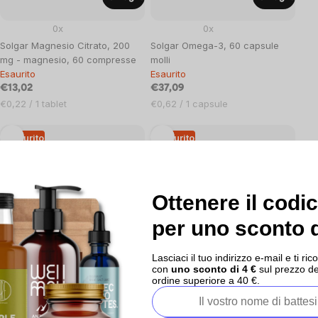
0x
0x
Solgar Magnesio Citrato, 200
Solgar Omega-3, 60 capsule
mg - magnesio, 60 compresse
molli
Esaurito
Esaurito
€13,02
€37,09
Prezzo
Prezzo
€0,22 / 1 tablet
€0,62 / 1 capsule
unitario:
unitario:
Esaurito
Esaurito
Imunita
Ottenere il codi
Dettaglio
Dettaglio
per uno sconto d
0x
0x
Lasciaci il tuo indirizzo e-mail e ti 
Solgar Rutina, 500 mg, 50
Solgar Vitamina B12, 500 mcg,
con
uno sconto di 4 €
sul prezzo de
compresse
50 capsule vegetali
ordine superiore a 40 €.
Esaurito
Esaurito
€21,18
€14,24
Prezzo
Prezzo
€0,42 / 1 tablet
€0,28 / 1 capsule