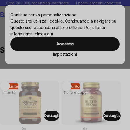
Salta
Oltre 200.000 recensioni verificate
I nostri prodotti sono testati i
al
Carrello
Continua senza personalizzazione
contenuto
Questo sito utilizza i cookie. Continuando a navigare su
questo sito, acconsenti al loro utilizzo. Per ulteriori
informazioni
clicca qui
.
Brands
Solgar
Accetta
Solgar
Impostazioni
List
Esaurito
Esaurito
Imunita
Pelle e capelli
of
products
Dettagli
Dettaglio
0x
0x