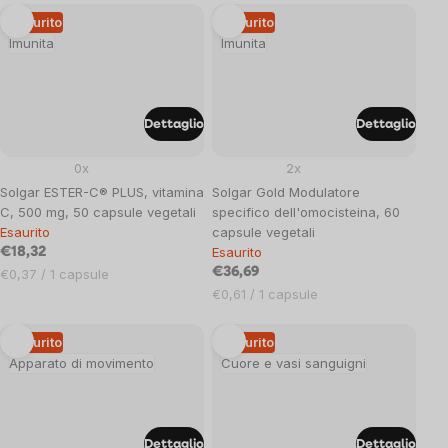
Esaurito
Esaurito
Imunita
Imunita
Dettaglio
Dettaglio
0x
2x
Solgar ESTER-C® PLUS, vitamina
Solgar Gold Modulatore
C, 500 mg, 50 capsule vegetali
specifico dell'omocisteina, 60
Esaurito
capsule vegetali
Esaurito
€18,32
Prezzo
€36,69
€0,37 / 1 capsule
unitario:
Prezzo
€0,61 / 1 capsule
unitario:
Esaurito
Esaurito
Apparato di movimento
Cuore e vasi sanguigni
Dettaglio
Dettaglio