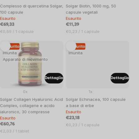
Complesso di quercetina Solgar,
Solgar Biotin, 1000 mg, 50
100 capsule
capsule vegetali
Esaurito
Esaurito
€69,33
€11,39
Prezzo
Prezzo
€0,69 / 1 capsule
€0,23 / 1 capsule
unitario:
unitario:
Esaurito
Esaurito
Imunita
Imunita
Apparato di movimento
Dettaglio
Dettaglio
0x
1x
Solgar Collagen Hyaluronic Acid
Solgar Echinacea, 100 capsule
Complex, collagene e acido
a base di erbe
ialuronico, 30 compresse
Esaurito
Esaurito
€23,18
€60,76
Prezzo
€0,23 / 1 capsule
Prezzo
unitario:
€2,03 / 1 tablet
unitario: