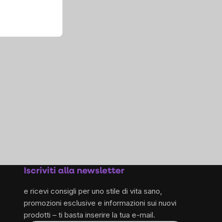
Iscriviti alla newsletter
e ricevi consigli per uno stile di vita sano,
promozioni esclusive e informazioni sui nuovi
prodotti – ti basta inserire la tua e-mail.