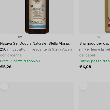
products
0x
1x
Natava Gel Doccia Naturale, Stella Alpina,
Shampoo per capel
250 ml
Estratto rinfrescante di Stella Alpina
ml
Per lenire la pe
con glicerina
dei capelli
Ultimi 4 pezzi disponibili
Ultimo pezzo disp
€5,26
€6,08