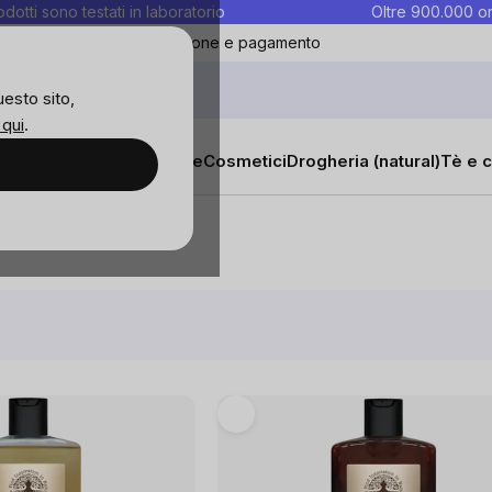
rodotti sono testati in laboratorio
Oltre 900.000 or
ontatti
Preferiti
Blog
Spedizione e pagamento
uesto sito,
 qui
.
sana
Integratori e vitamine
Cosmetici
Drogheria (natural)
Tè e c