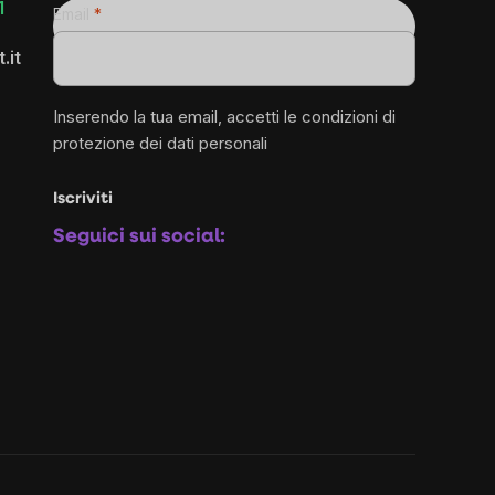
1
Email
.it
Inserendo la tua email, accetti le
condizioni di
protezione dei dati personali
Iscriviti
Seguici sui social: