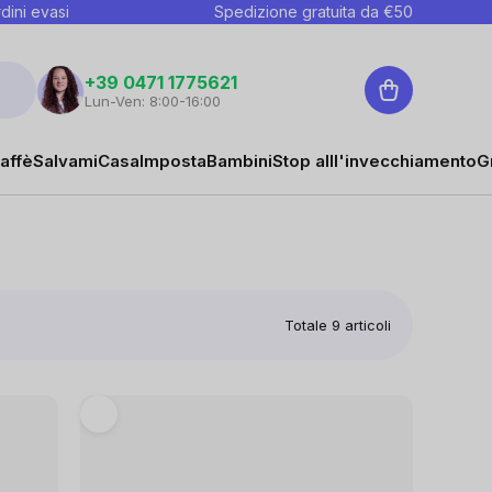
dini evasi
Spedizione gratuita da €
50
Carrello
+39 0471 1775621
Lun-Ven: 8:00-16:00
affè
Salvami
Casa
Imposta
Bambini
Stop alll'invecchiamento
G
Totale
9
articoli