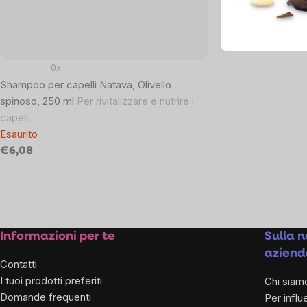
0x
Shampoo per capelli Natava, Olivello
spinoso, 250 ml
Per rivitalizzare e nutrire i
capelli
Esaurito
€6,08
Listing
controls
Footer
Informazioni per te
Sulla n
aziend
Contatti
I tuoi prodotti preferiti
Chi siam
Domande frequenti
Per influ