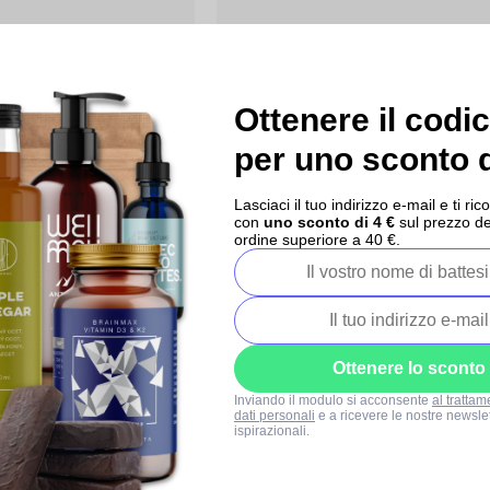
Ottenere il codi
0x
per uno sconto d
 olio da bagno, confezione
Natava Sapone Liquido Naturale, Tè
Matcha, 500 ml
Estratto di tea tree 
Lasciaci il tuo indirizzo e-mail e ti 
nibili
glicerina
con
uno sconto di 4 €
sul prezzo de
ordine superiore a 40 €.
Più di 5 pezzi disponibili
€6,90
Ottenere lo sconto
Inviando il modulo si acconsente
al trattam
dati personali
e a ricevere le nostre newslet
ispirazionali.