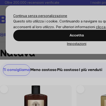
Salta
Oltre 200.000 recensioni verificate
I nostri p
al
C
contenuto
Continua senza personalizzazione
Questo sito utilizza i cookie. Continuando a navigare su q
acconsenti al loro utilizzo. Per ulteriori informazioni
clicca
Cerca
BrainMax
Donne
Obiettivi
Novità
Alimenti
Alimentazione 
Accetta
Impostazioni
Brands
Natava
Natava
Ordinamento
Ti consigliamo
Meno costoso
Più costoso
I più venduti
prodotti
List
of