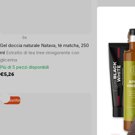
0x
0x
Gel doccia naturale Natava, tè matcha, 250
NATAVA Palline di
ml
Estratto di tea tree rinvigorente con
regalo, 4 × 50 g
glicerina
Più di 5 pezzi dispo
Più di 5 pezzi disponibili
€12,20
€5,26
Esaurito