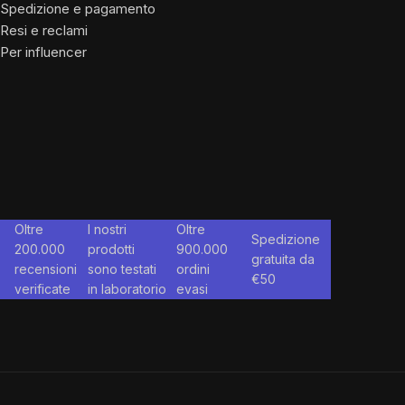
Spedizione e pagamento
Resi e reclami
Per influencer
Oltre
I nostri
Oltre
Spedizione
200.000
prodotti
900.000
gratuita da
recensioni
sono testati
ordini
€
50
verificate
in laboratorio
evasi