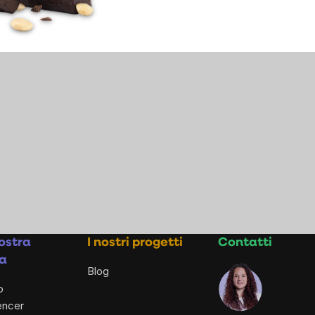
ostra
I nostri progetti
Contatti
a
Blog
o
encer