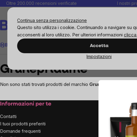
Salta
Oltre 200.000 recensioni verificate
I nostri p
al
C
contenuto
Continua senza personalizzazione
Questo sito utilizza i cookie. Continuando a navigare su q
acconsenti al loro utilizzo. Per ulteriori informazioni
clicca
Cerca
BrainMax
Donne
Obiettivi
Novità
Alimenti
Alimentazione 
Accetta
Impostazioni
Brands
Grunepflaume
Grunepflaume
Non sono stati trovati prodotti del marchio
Grunepflaume
...
Footer
Informazioni per te
Sulla n
aziend
Contatti
I tuoi prodotti preferiti
Chi siam
Domande frequenti
Per influ