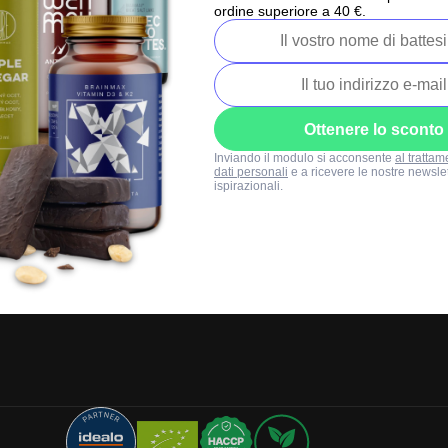
+39 0471 177562
ordine superiore a 40 €.
Lun-Ven: 8:00-16:00
info@brainmarket
Ottenere lo sconto
Inviando il modulo si acconsente
al trattam
dati personali
e a ricevere le nostre newslet
ispirazionali.