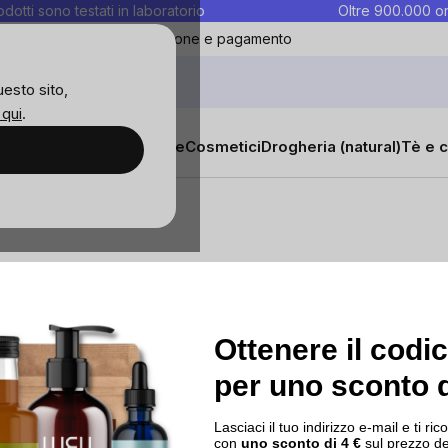
rodotti sono testati in laboratorio
Oltre 900.000 or
ontatti
Preferiti
Blog
Spedizione e pagamento
uesto sito,
 qui
.
sana
Integratori e vitamine
Cosmetici
Drogheria (natural)
Tè e c
ostra
I nostri progetti
Contatti
Ottenere il codi
a
per uno sconto d
Blog
o
Lasciaci il tuo indirizzo e-mail e ti 
encer
con
uno sconto di 4 €
sul prezzo de