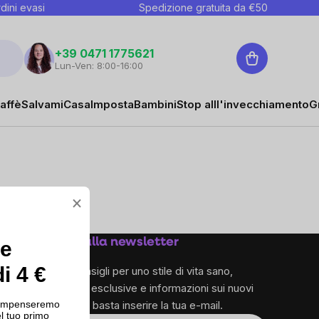
dini evasi
Spedizione gratuita da €
50
Carrello
+39 0471 1775621
Lun-Ven: 8:00-16:00
affè
Salvami
Casa
Imposta
Bambini
Stop alll'invecchiamento
G
×
Iscriviti alla newsletter
ce
i 4 €
e ricevi consigli per uno stile di vita sano,
promozioni esclusive e informazioni sui nuovi
ricompenseremo
prodotti – ti basta inserire la tua e-mail.
l tuo primo