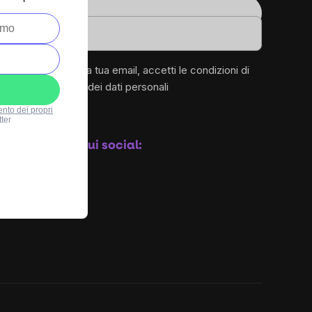
1
Email
.it
Inserendo la tua email, accetti le
condizioni di
protezione dei dati personali
ento dei propri
ter
Iscriviti
Seguici sui social: