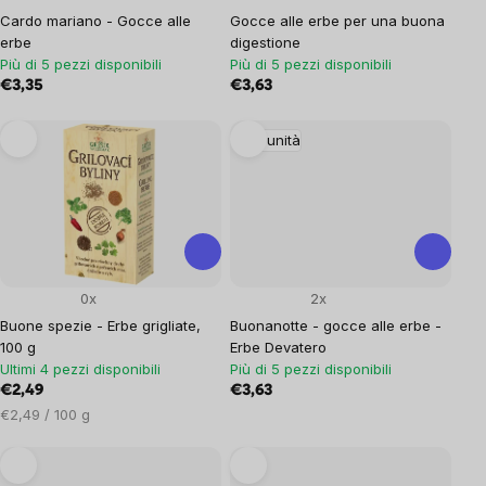
Cardo mariano - Gocce alle
Gocce alle erbe per una buona
erbe
digestione
Più di 5 pezzi disponibili
Più di 5 pezzi disponibili
€3,35
€3,63
Immunità
0x
2x
Buone spezie - Erbe grigliate,
Buonanotte - gocce alle erbe -
100 g
Erbe Devatero
Ultimi 4 pezzi disponibili
Più di 5 pezzi disponibili
€2,49
€3,63
Prezzo
€2,49 / 100 g
unitario: