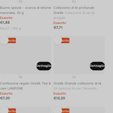
0x
0x
Buone spezie - scorza di limone
Collezione di tè profumati
macinata, 30 g
Grešík
Collezione di sei tè
Esaurito
pregiati
Esaurito
€1,88
Prezzo
€7,71
€6,27 / 100 g
unitario:
Esaurito
Esaurito
Dettaglio
Dettaglio
0x
2x
Confezione regalo Grešík Tea &
Grešík Grande collezione di tè
Jam LAMPONE
24 deliziosi tè per l'Avvento
Esaurito
Esaurito
€7,30
€12,20
Esaurito
Esaurito