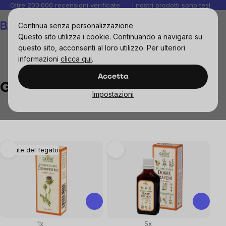
Salta
Oltre 200.000 recensioni verificate
I nostri prodotti sono testati i
al
Carrello
Continua senza personalizzazione
contenuto
Questo sito utilizza i cookie. Continuando a navigare su
questo sito, acconsenti al loro utilizzo. Per ulteriori
informazioni
clicca qui
.
Brands
Grešík Waldemar
Accetta
Grešík Waldemar
Impostazioni
List
Salute del fegato
of
products
1x
5x