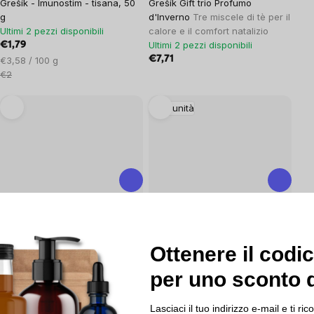
Grešík - Imunostim - tisana, 50
Grešík Gift trio Profumo
g
d'Inverno
Tre miscele di tè per il
Ultimi 2 pezzi disponibili
calore e il comfort natalizio
Ultimi 2 pezzi disponibili
€1,79
Prezzo
€7,71
€3,58 / 100 g
unitario:
€2
Immunità
0x
0x
Grešík Set regalo Buone spezie
Imunostim - Gocce a base di
Cassetta di cinque spezie
erbe Devatero
Ottenere il codi
selezionate per zuppe, carni,
Più di 5 pezzi disponibili
pollame e insalate
€3,63
per uno sconto d
Più di 5 pezzi disponibili
€9,35
Lasciaci il tuo indirizzo e-mail e ti 