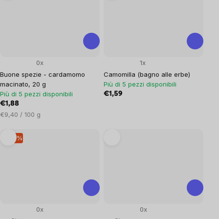
0x
1x
Buone spezie - cardamomo
Camomilla (bagno alle erbe)
macinato, 20 g
Più di 5 pezzi disponibili
Più di 5 pezzi disponibili
€1,59
€1,88
Prezzo
€9,40 / 100 g
unitario:
–10 %
0x
0x