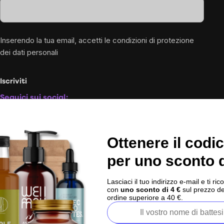
Inserendo la tua email, accetti le
condizioni di protezione
dei dati personali
Iscriviti
Seguici sui social:
Oltre 200.000 recensioni verificate
I nostri prodotti sono testati i
Ottenere il codi
per uno sconto d
Ci trovi in 10 paesi europei:
IT
Lasciaci il tuo indirizzo e-mail e ti 
Copyright
2026
BrainMarket.it. Tutti i diritti riservati.
con
uno sconto di 4 €
sul prezzo de
ordine superiore a 40 €.
Politica sulla privacy
Termini e condizioni
Cookies
Creato da Shoptet Premium