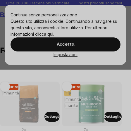
Salta
Oltre 200.000 recensioni verificate
I nostri prodotti sono testati i
al
Carrello
Continua senza personalizzazione
contenuto
Questo sito utilizza i cookie. Continuando a navigare su
questo sito, acconsenti al loro utilizzo. Per ulteriori
informazioni
clicca qui
.
Brands
Four Sigmatic
Accetta
Four Sigmatic
Impostazioni
List
Esaurito
Esaurito
Immunità
Tip
of
Immunità
Imunita
products
Dettagli
Dettaglio
2x
7x