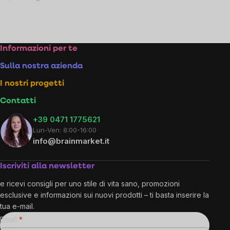
unitario:
Listing
controls
Footer
Informazioni per te
Sulla nostra azienda
I nostri progetti
Contatti
+39 0471 1775621
Lun-Ven: 8:00-16:00
info@brainmarket.it
Iscriviti alla newsletter
e ricevi consigli per uno stile di vita sano, promozioni
esclusive e informazioni sui nuovi prodotti – ti basta inserire la
tua e-mail.
Email