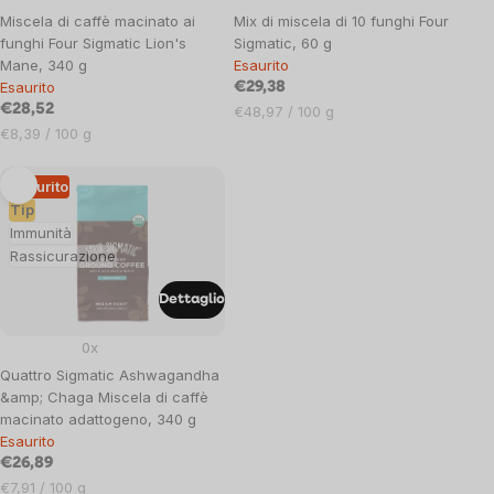
Miscela di caffè macinato ai
Mix di miscela di 10 funghi Four
funghi Four Sigmatic Lion's
Sigmatic, 60 g
Mane, 340 g
Esaurito
Esaurito
€29,38
€28,52
Prezzo
€48,97 / 100 g
Prezzo
unitario:
€8,39 / 100 g
unitario:
Esaurito
Tip
Immunità
Rassicurazione
Dettaglio
0x
Quattro Sigmatic Ashwagandha
&amp; Chaga Miscela di caffè
macinato adattogeno, 340 g
Esaurito
€26,89
Prezzo
€7,91 / 100 g