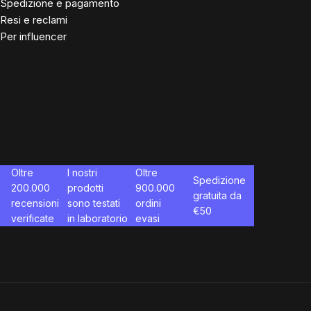
Spedizione e pagamento
Resi e reclami
Per influencer
Oltre
I nostri
Oltre
Spedizione
200.000
prodotti
900.000
gratuita da
recensioni
sono testati
ordini
€
50
verificate
in laboratorio
evasi