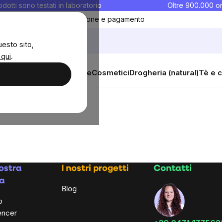
rodotti sono testati in laboratorio
Oltre 900.000 or
ontatti
Preferiti
Blog
Spedizione e pagamento
uesto sito,
 qui
.
sana
Integratori e vitamine
Cosmetici
Drogheria (natural)
Tè e c
ostra
I nostri progetti
Contatti
a
Blog
o
encer