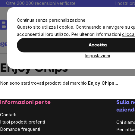
Salta
Oltre 200.000 recensioni verificate
I nostri p
al
C
contenuto
Continua senza personalizzazione
Questo sito utilizza i cookie. Continuando a navigare su q
acconsenti al loro utilizzo. Per ulteriori informazioni
clicca
Cerca
BrainMax
Donne
Obiettivi
Novità
Alimenti
Alimentazione 
Accetta
Impostazioni
Brands
Enjoy Chips
Enjoy Chips
Non sono stati trovati prodotti del marchio
Enjoy Chips
...
Footer
Informazioni per te
Sulla n
aziend
Contatti
I tuoi prodotti preferiti
Chi siam
Domande frequenti
Per influ