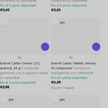
contenuto di carboidrati
contenuto di carboidrati
Più di 5 pezzi disponibili
Più di 5 pezzi disponibili
€3,63
€3,63
Energia
0x
0x
Enervit Carbo Chews C2:1,
Enervit Carbo Tablets, limone,
arancia, 34 g
6 caramelle
12 compresse
Compresse
gommose con il rapporto ideale
energetiche con carboidrati
di carboidrati
Più di 5 pezzi disponibili
Più di 5 pezzi disponibili
€4,69
€2,98
Prezzo
€0,39 / 1 tablet
unitario:
Energia
Energia