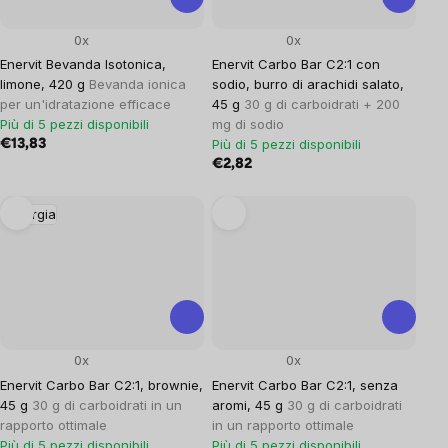
0x
0x
Enervit Bevanda Isotonica,
Enervit Carbo Bar C2:1 con
limone, 420 g
Bevanda ionica
sodio, burro di arachidi salato,
per un'idratazione efficace
45 g
30 g di carboidrati + 200
Più di 5 pezzi disponibili
mg di sodio
Più di 5 pezzi disponibili
€13,83
€2,82
Energia
0x
0x
Enervit Carbo Bar C2:1, brownie,
Enervit Carbo Bar C2:1, senza
45 g
30 g di carboidrati in un
aromi, 45 g
30 g di carboidrati
rapporto ottimale
in un rapporto ottimale
Più di 5 pezzi disponibili
Più di 5 pezzi disponibili