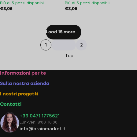
Più di 5 pezzi disponibili
Più di 5 pezzi disponibili
€3,06
€3,06
Listing
Load 15 more
controls
Pagination
1
2
Top
Footer
Informazioni per te
Sulla nostra azienda
I nostri progetti
Contatti
+39 0471 1775621
Lun-Ven: 8:00-16:00
info@brainmarket.it