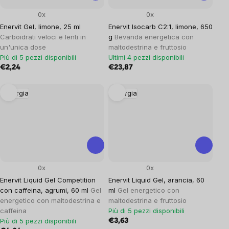
0x
0x
Enervit Gel, limone, 25 ml
Enervit Isocarb C2:1, limone, 650
Carboidrati veloci e lenti in
g
Bevanda energetica con
un'unica dose
maltodestrina e fruttosio
Più di 5 pezzi disponibili
Ultimi 4 pezzi disponibili
€2,24
€23,87
Energia
Energia
0x
0x
Enervit Liquid Gel Competition
Enervit Liquid Gel, arancia, 60
con caffeina, agrumi, 60 ml
Gel
ml
Gel energetico con
energetico con maltodestrina e
maltodestrina e fruttosio
caffeina
Più di 5 pezzi disponibili
Più di 5 pezzi disponibili
€3,63