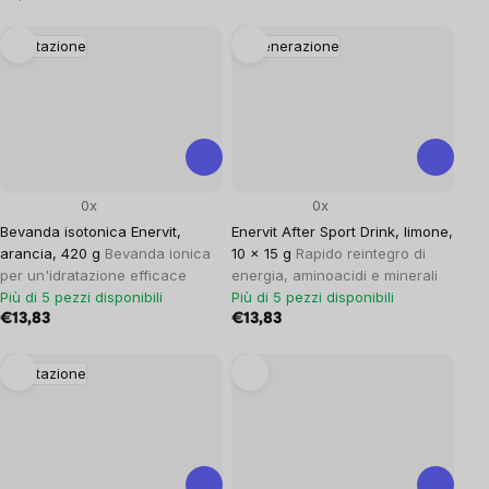
unitario:
Idratazione
Rigenerazione
0x
0x
Bevanda isotonica Enervit,
Enervit After Sport Drink, limone,
arancia, 420 g
Bevanda ionica
10 x 15 g
Rapido reintegro di
per un'idratazione efficace
energia, aminoacidi e minerali
Più di 5 pezzi disponibili
Più di 5 pezzi disponibili
€13,83
€13,83
Idratazione