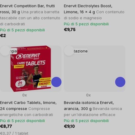
Enervit Competition Bar, frutti
Enervit Electrolytes Boost,
rossi, 30 g
Una pratica barretta
Limone, 16 x 4 g
Con contenuto
tascabile con un alto contenuto
di sodio e magnesio
di carboidrati
Più di 5 pezzi disponibili
Più di 5 pezzi disponibili
€9,75
€2
Energia
Idratazione
0x
0x
Enervit Carbo Tablets, limone,
Bevanda isotonica Enervit,
24 compresse
Compresse
arancia, 300 g
Bevanda ionica
energetiche con carboidrati
per un'idratazione efficace
Più di 5 pezzi disponibili
Più di 5 pezzi disponibili
€8,77
€9,10
Prezzo
€0,37 / 1 tablet