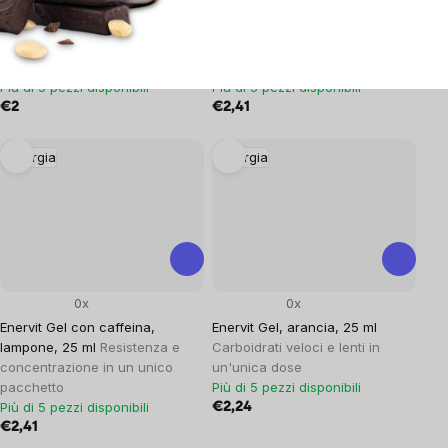
Enervit Competition Bar,
Enervit Gel con caffeina,
banana, 30 g
Una pratica
agrumi, 25 ml
Resistenza e
barretta tascabile con un alto
concentrazione in un unico
contenuto di carboidrati
pacchetto
Più di 5 pezzi disponibili
Più di 5 pezzi disponibili
€2
€2,41
Energia
Energia
0x
0x
Enervit Gel con caffeina,
Enervit Gel, arancia, 25 ml
lampone, 25 ml
Resistenza e
Carboidrati veloci e lenti in
concentrazione in un unico
un'unica dose
pacchetto
Più di 5 pezzi disponibili
Più di 5 pezzi disponibili
€2,24
€2,41