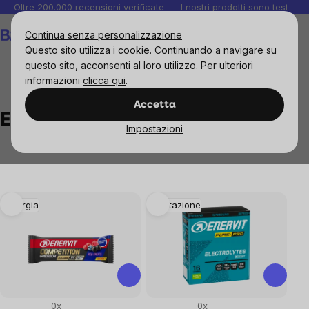
Salta
Oltre 200.000 recensioni verificate
I nostri prodotti sono testati i
al
Carrello
Continua senza personalizzazione
contenuto
Questo sito utilizza i cookie. Continuando a navigare su
questo sito, acconsenti al loro utilizzo. Per ulteriori
informazioni
clicca qui
.
Brands
Enervit
Accetta
Enervit
Impostazioni
List
Energia
Idratazione
of
products
0x
0x