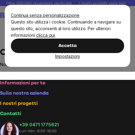
Salta
Oltre 200.000 recensioni verificate
I nostri prodotti sono testati i
al
Carrello
Continua senza personalizzazione
contenuto
Questo sito utilizza i cookie. Continuando a navigare su
questo sito, acconsenti al loro utilizzo. Per ulteriori
informazioni
clicca qui
.
Brands
Cantine Fina
Accetta
Cantine Fina
Impostazioni
Non sono stati trovati prodotti del marchio
Cantine Fina
...
Footer
Informazioni per te
Sulla nostra azienda
I nostri progetti
Contatti
+39 0471 1775621
Lun-Ven: 8:00-16:00