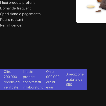
I tuoi prodotti preferiti
Chi siam
Domande frequenti
Per influ
Spedizione e pagamento
Resi e reclami
Per influencer
Oltre
I nostri
Oltre
Spedizione
200.000
prodotti
900.000
gratuita da
recensioni
sono testati
ordini
€
50
verificate
in laboratorio
evasi