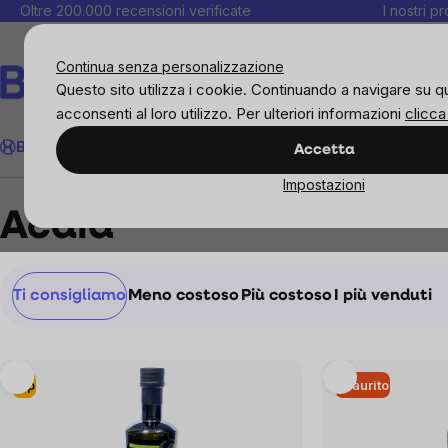
Salta
Oltre 200.000 recensioni verificate
I nostri p
al
C
contenuto
Continua senza personalizzazione
Questo sito utilizza i cookie. Continuando a navigare su q
acconsenti al loro utilizzo. Per ulteriori informazioni
clicca
Cerca
BrainMax
Donne
Obiettivi
Novità
Alimenti
Alimentazione 
Accetta
Impostazioni
Brands
Acaia
Acaia
Ordinamento
Ti consigliamo
Meno costoso
Più costoso
I più venduti
prodotti
List
Tip
Esaurito
of