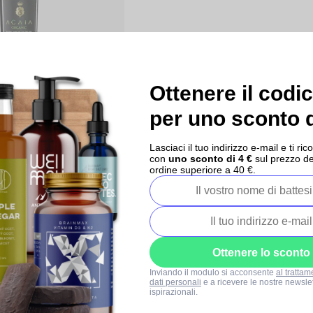
Ottenere il codi
per uno sconto d
rgine di oliva di Lesbo,
 della varietà Kolovi
Lasciaci il tuo indirizzo e-mail e ti 
con
uno sconto di 4 €
sul prezzo de
ordine superiore a 40 €.
Ottenere lo sconto
Inviando il modulo si acconsente
al trattam
ostra
I nostri progetti
Contatti
dati personali
e a ricevere le nostre newslet
a
ispirazionali.
Blog