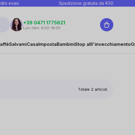
dini evasi
Spedizione gratuita da €
50
Carrello
+39 0471 1775621
Lun-Ven: 8:00-16:00
affè
Salvami
Casa
Imposta
Bambini
Stop alll'invecchiamento
G
Totale
2
articoli