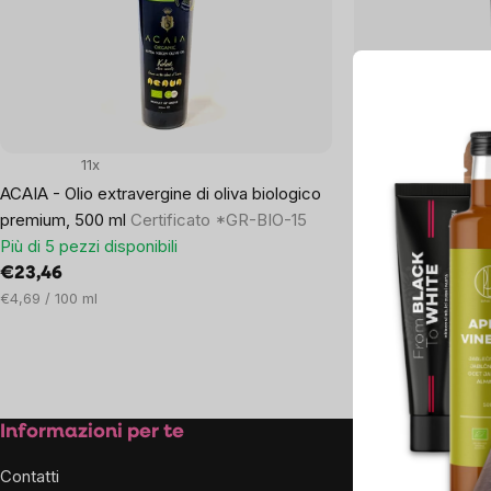
products
11x
0x
ACAIA - Olio extravergine di oliva biologico
ACAIA Olio extrave
premium, 500 ml
Certificato *GR-BIO-15
250 ml
Olio d'oliva
Più di 5 pezzi disponibili
Esaurito
€23,46
€13,02
Prezzo
€4,69 / 100 ml
unitario:
Listing
controls
Footer
Informazioni per te
Sulla n
aziend
Contatti