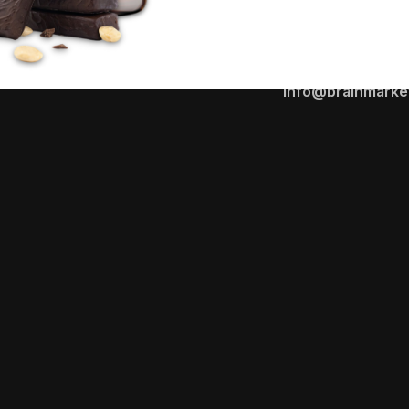
o
encer
+39 0471 177562
Lun-Ven: 8:00-16:00
info@brainmarket