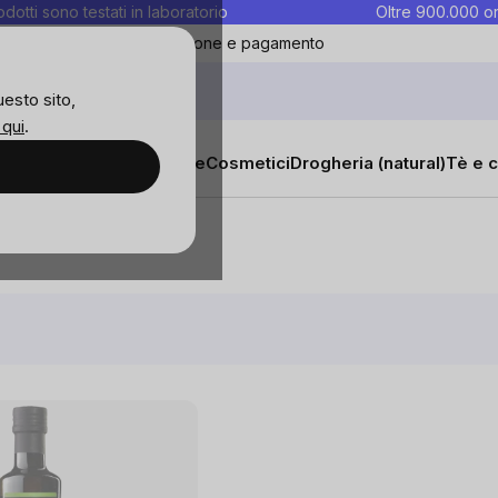
rodotti sono testati in laboratorio
Oltre 900.000 or
ontatti
Preferiti
Blog
Spedizione e pagamento
uesto sito,
 qui
.
sana
Integratori e vitamine
Cosmetici
Drogheria (natural)
Tè e c