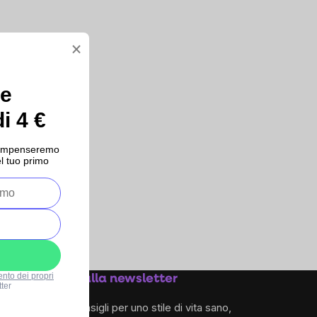
×
ce
i 4 €
ricompenseremo
l tuo primo
ento dei propri
Iscriviti alla newsletter
ter
e ricevi consigli per uno stile di vita sano,