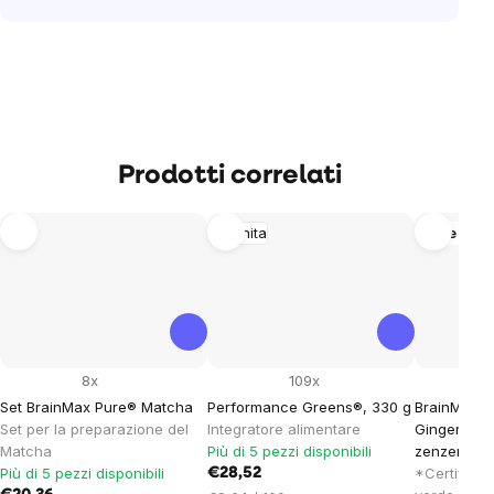
Prodotti correlati
Imunita
Altre vari
8x
109x
Set BrainMax Pure® Matcha
Performance Greens®, 330 g
BrainMax 
Set per la preparazione del
Integratore alimentare
Ginger & S
Matcha
Più di 5 pezzi disponibili
zenzero e s
Più di 5 pezzi disponibili
*Certificat
€28,52