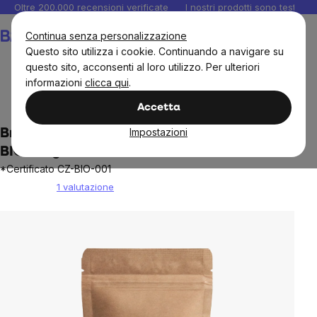
Salta
Oltre 200.000 recensioni verificate
I nostri prodotti sono testati i
al
Carrello
Continua senza personalizzazione
contenuto
Questo sito utilizza i cookie. Continuando a navigare su
questo sito, acconsenti al loro utilizzo. Per ulteriori
informazioni
clicca qui
.
Tè e caffè
Matcha
Accetta
Impostazioni
BrainMax Pure® Matcha Ceremonial Japan
BIO 100g
*Certificato CZ-BIO-001
1 valutazione
The
average
product
rating
is
2,0
out
of
5