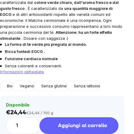
caratterizzata dal
colore verde chiaro, dall'aroma fresco e dal
gusto fresco
. È caratterizzato da
una quantità maggiore di
EGCG
e di altri antiossidanti rispetto alle varietà comuni ed
economiche. Il Matcha cerimoniale è una ricompensa. Ogni
preparazione e successivo consumo rappresentano a loro modo
una piccola cerimonia del tè.
Attenzione: ha un forte effetto
stimolante
. Dosare con saggezza :)
La forma di tè verde più pregiata al mondo.
Ricca fonte
di EGCG
.
Funzione cardiaca normale
Senza coloranti e conservanti.
Informazioni dettagliate
Bio
Vegano
Senza glutine
Senza lattosio
Disponibile
€24,44
€24,44 / 100 g
Prezzo
unitario:
Aggiungi al carrello