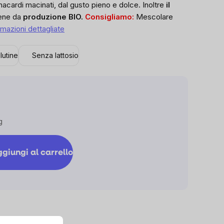
acardi macinati, dal gusto pieno e dolce. Inoltre
il
ene da
produzione BIO.
Consigliamo:
Mescolare
rmazioni dettagliate
lutine
Senza lattosio
g
giungi al carrello