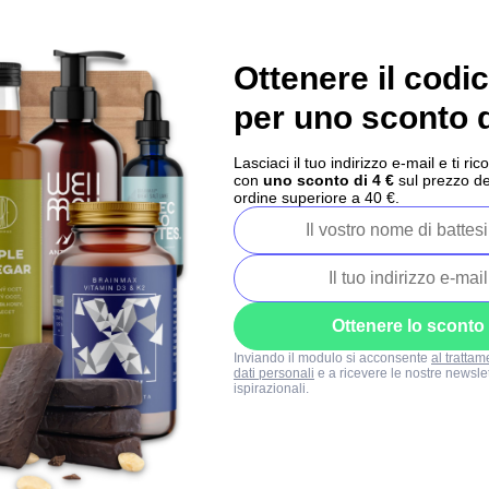
Ottenere il codi
per uno sconto d
Lasciaci il tuo indirizzo e-mail e ti 
con
uno sconto di 4 €
sul prezzo de
ordine superiore a 40 €.
Prodotti correlati
Ottenere lo sconto
Inviando il modulo si acconsente
al trattam
dati personali
e a ricevere le nostre newslet
ispirazionali.
35x
11x
BrainMax Pure® ChocoCoco
Ciotola al cocco BrainMax -