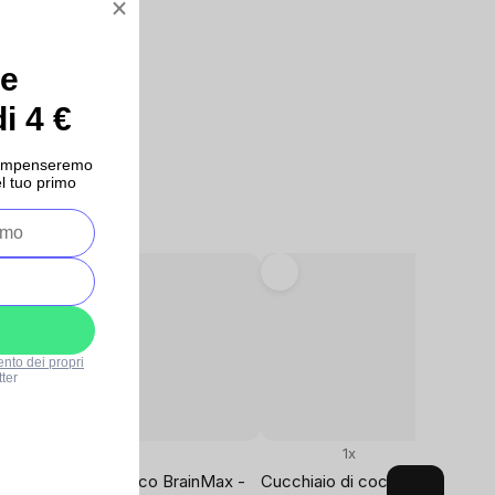
×
ce
i 4 €
ricompenseremo
l tuo primo
ento dei propri
ter
3x
1x
Cucchiaio di cocco BrainMax -
Cucchiaio di cocco BrainMax -