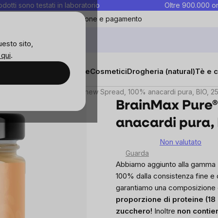
rodotti sono testati in laboratorio
Oltre 900.000 or
ontatti
Preferiti
Blog
Spedizione e pagamento
uesto sito,
 qui
.
sana
Integratori e vitamine
Cosmetici
Drogheria (natural)
Tè e c
BrainMax Pure® Cashew Spread, 100% anacardi pura, BIO, 2
BrainMax Pure
anacardi pura, 
Non valutato
The
Guarda
average
Abbiamo aggiunto alla gamma
product
100% dalla consistenza fine e 
rating
garantiamo una composizione 
is
proporzione di proteine ​​(18 
0,0
zucchero!
Inoltre
non contie
out