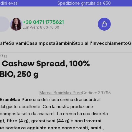
dini evasi
Spedizione gratuita da €
50
Carrello
+39 0471 1775621
Lun-Ven: 8:00-16:00
affè
Salvami
Casa
Imposta
Bambini
Stop alll'invecchiamento
G
50 g
® Cashew Spread, 100%
BIO, 250 g
Marca:
BrainMax Pure
Codice:
39795
BrainMax Pure
una deliziosa crema di anacardi al
dal gusto eccellente. Con la nostra produzione
composta solo da anacardi. La crema ha una discreta
g), fibre (4 g), grassi sani (44 g)
e
non troverai
ne sostanze aggiunte come conservanti, amidi,