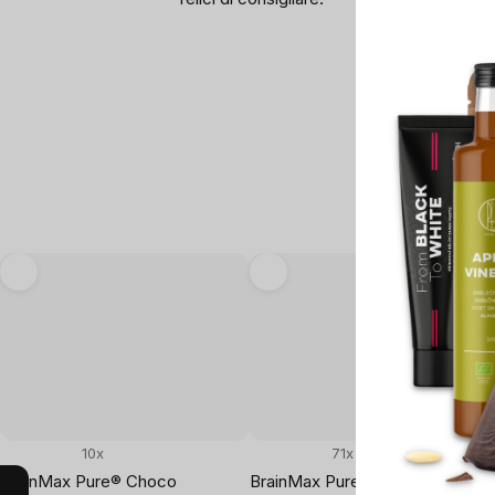
10x
71x
BrainMax Pure® Choco
BrainMax Pure® Blueberry