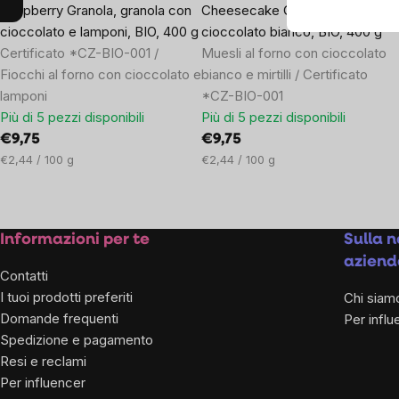
Raspberry Granola, granola con
Cheesecake Granola, mirtilli e
cioccolato e lamponi, BIO, 400 g
cioccolato bianco, BIO, 400 g
Certificato *CZ-BIO-001 /
Muesli al forno con cioccolato
Fiocchi al forno con cioccolato e
bianco e mirtilli / Certificato
lamponi
*CZ-BIO-001
Più di 5 pezzi disponibili
Più di 5 pezzi disponibili
€9,75
€9,75
Prezzo
Prezzo
€2,44 / 100 g
€2,44 / 100 g
unitario:
unitario:
Footer
Informazioni per te
Sulla n
aziend
Contatti
I tuoi prodotti preferiti
Chi siam
Domande frequenti
Per influ
Spedizione e pagamento
Resi e reclami
Per influencer