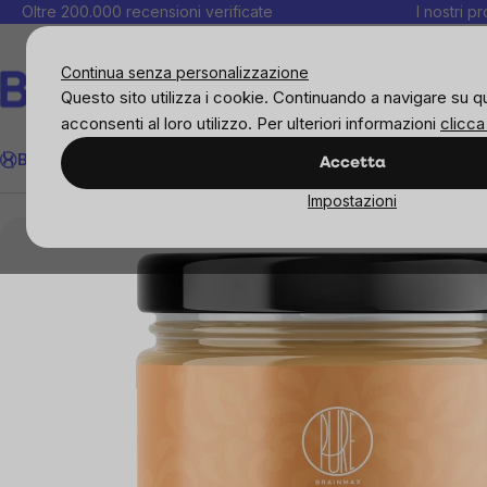
Salta
Oltre 200.000 recensioni verificate
I nostri p
al
C
contenuto
Continua senza personalizzazione
Questo sito utilizza i cookie. Continuando a navigare su q
acconsenti al loro utilizzo. Per ulteriori informazioni
clicca
Cerca
BrainMax
Donne
Obiettivi
Novità
Alimenti
Alimentazione 
Accetta
Impostazioni
Alimenti
Burro di noci
100% di burro di noci