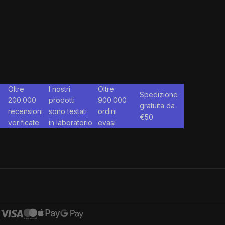
Oltre
I nostri
Oltre
Spedizione
200.000
prodotti
900.000
gratuita da
recensioni
sono testati
ordini
€
50
verificate
in laboratorio
evasi