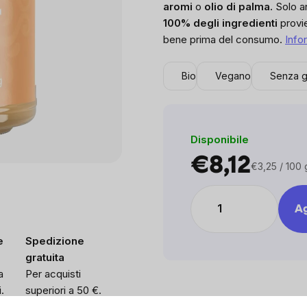
aromi
o
olio di palma.
Solo an
of
100% degli ingredienti
provi
5
bene prima del consumo.
Info
stars.
Bio
Vegano
Senza g
Disponibile
€8,12
€3,25 / 100 
Prezzo
unitario:
Ag
e
Spedizione
gratuita
a
Per acquisti
.
superiori a 50 €.