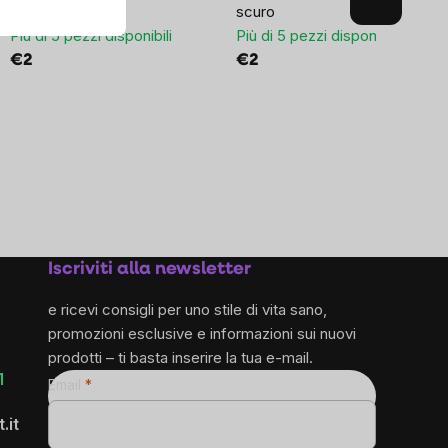
leggero
scuro
Più di 5 pezzi disponibili
Più di 5 pezzi disponibili
€2
€2
Iscriviti alla newsletter
e ricevi consigli per uno stile di vita sano,
promozioni esclusive e informazioni sui nuovi
prodotti – ti basta inserire la tua e-mail.
1
Email
.it